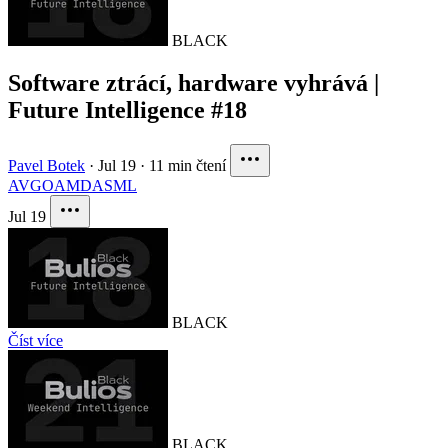
BLACK
Software ztrácí, hardware vyhrává |
Future Intelligence #18
Pavel Botek
·
Jul 19
·
11 min čtení
AVGO
AMD
ASML
Jul 19
BLACK
Číst více
BLACK