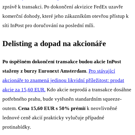
zprávě k transakci. Po dokončení akvizice FedEx uzavře
komerční dohody, které jeho zákazníkům otevřou přístup k
síti InPost pro doručování na poslední míli.
Delisting a dopad na akcionáře
Po úspěšném dokončení transakce budou akcie InPost
staženy z burzy Euronext Amsterdam
.
Pro stávající
akcionáře to znamená jedinou likvidní příležitost: prodat
akcie za 15,60 EUR.
Kdo akcie neprodá a transakce dosáhne
potřebného prahu, bude vytěsněn standardním squeeze-
outem.
Cena 15,60 EUR s 50% prémií
k neovlivněné
lednové ceně akcií prakticky vylučuje případné
protinabídky.