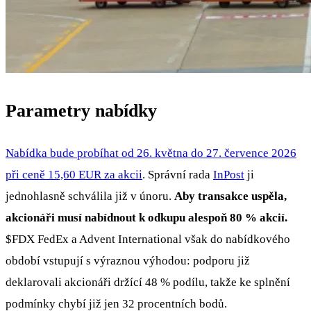
Parametry nabídky
Nabídka bude probíhat od 26. května do 27. července 2026
při ceně 15,60 EUR za akcii
. Správní rada
InPost
ji
jednohlasně schválila již v únoru.
Aby transakce uspěla,
akcionáři musí nabídnout k odkupu alespoň 80 % akcií.
$FDX
FedEx a Advent International však do nabídkového
období vstupují s výraznou výhodou: podporu již
deklarovali akcionáři držící 48 % podílu, takže ke splnění
podmínky chybí již jen 32 procentních bodů.