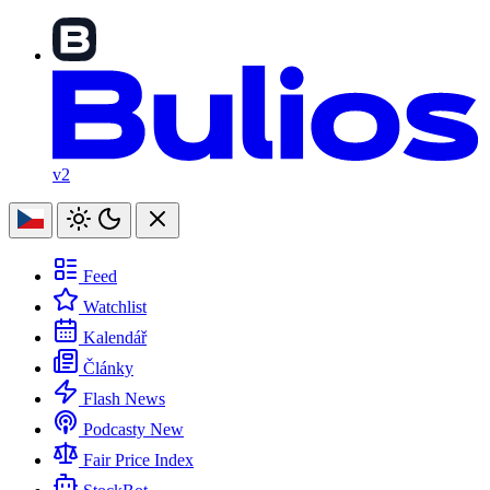
v2
Feed
Watchlist
Kalendář
Články
Flash News
Podcasty
New
Fair Price Index