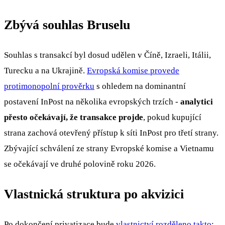
Zbývá souhlas Bruselu
Souhlas s transakcí byl dosud udělen v Číně, Izraeli, Itálii,
Turecku a na Ukrajině.
Evropská komise provede
protimonopolní prověrku
s ohledem na dominantní
postavení InPost na několika evropských trzích -
analytici
přesto očekávají, že transakce projde
, pokud kupující
strana zachová otevřený přístup k síti InPost pro třetí strany.
Zbývající schválení ze strany Evropské komise a Vietnamu
se očekávají ve druhé polovině roku 2026.
Vlastnická struktura po akvizici
Po dokončení privatizace bude
vlastnictví rozděleno takto
: