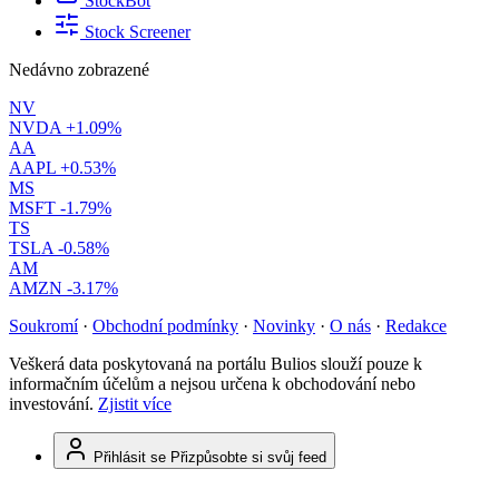
StockBot
Stock Screener
Nedávno zobrazené
NV
NVDA
+1.09%
AA
AAPL
+0.53%
MS
MSFT
-1.79%
TS
TSLA
-0.58%
AM
AMZN
-3.17%
Soukromí
·
Obchodní podmínky
·
Novinky
·
O nás
·
Redakce
Veškerá data poskytovaná na portálu Bulios slouží pouze k
informačním účelům a nejsou určena k obchodování nebo
investování.
Zjistit více
Přihlásit se
Přizpůsobte si svůj feed