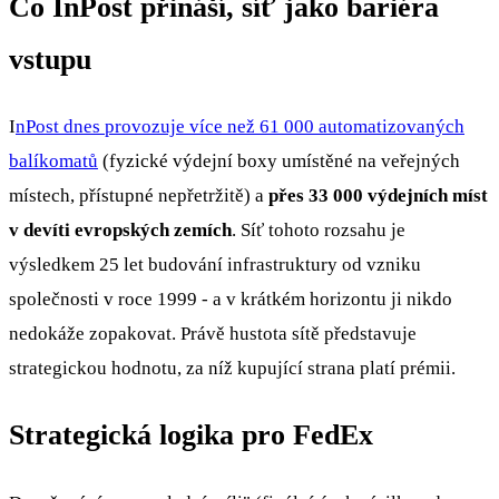
Co InPost přináší, síť jako bariéra
vstupu
I
nPost dnes provozuje více než 61 000 automatizovaných
balíkomatů
(fyzické výdejní boxy umístěné na veřejných
místech, přístupné nepřetržitě) a
přes 33 000 výdejních míst
v devíti evropských zemích
. Síť tohoto rozsahu je
výsledkem 25 let budování infrastruktury od vzniku
společnosti v roce 1999 - a v krátkém horizontu ji nikdo
nedokáže zopakovat. Právě hustota sítě představuje
strategickou hodnotu, za níž kupující strana platí prémii.
Strategická logika pro FedEx