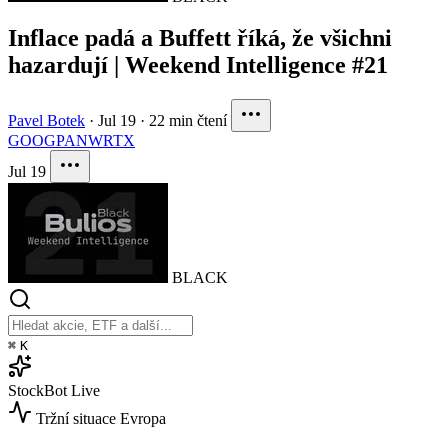
Inflace padá a Buffett říká, že všichni
hazardují | Weekend Intelligence #21
Pavel Botek
·
Jul 19
·
22 min čtení
GOOG
PANW
RTX
Jul 19
BLACK
⌘
K
StockBot
Live
Tržní situace
Evropa