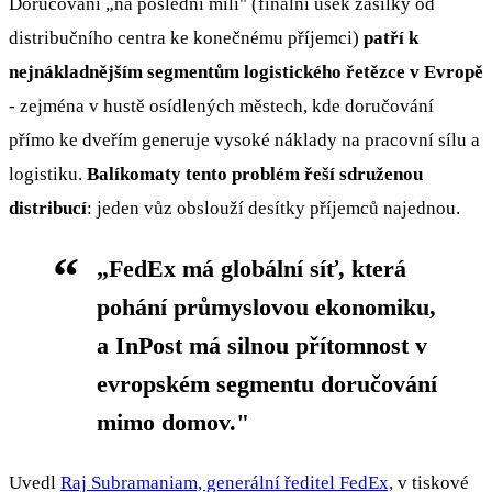
Doručování „na poslední míli" (finální úsek zásilky od
distribučního centra ke konečnému příjemci)
patří k
nejnákladnějším segmentům logistického řetězce v Evropě
- zejména v hustě osídlených městech, kde doručování
přímo ke dveřím generuje vysoké náklady na pracovní sílu a
logistiku.
Balíkomaty tento problém řeší sdruženou
distribucí
: jeden vůz obslouží desítky příjemců najednou.
„FedEx má globální síť, která
pohání průmyslovou ekonomiku,
a InPost má silnou přítomnost v
evropském segmentu doručování
mimo domov."
Uvedl
Raj Subramaniam, generální ředitel FedEx,
v tiskové