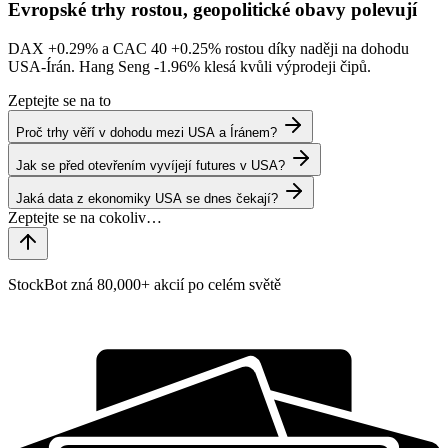
Evropské trhy rostou, geopolitické obavy polevují
DAX
+0.29%
a CAC 40
+0.25%
rostou díky naději na dohodu
USA-Írán. Hang Seng
-1.96%
klesá kvůli výprodeji čipů.
Zeptejte se na to
Proč trhy věří v dohodu mezi USA a Íránem?
Jak se před otevřením vyvíjejí futures v USA?
Jaká data z ekonomiky USA se dnes čekají?
StockBot zná 80,000+ akcií po celém světě