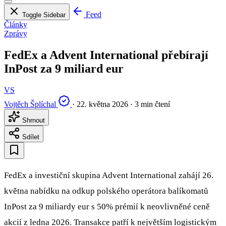
Feed
Toggle Sidebar
Články
Zprávy
FedEx a Advent International přebírají
InPost za 9 miliard eur
VS
Vojtěch Šplíchal
·
22. května 2026
·
3 min čtení
Shrnout
Sdílet
FedEx a investiční skupina Advent International zahájí 26.
května nabídku na odkup polského operátora balíkomatů
InPost za 9 miliardy eur s 50% prémií k neovlivněné ceně
akcií z ledna 2026. Transakce patří k největším logistickým