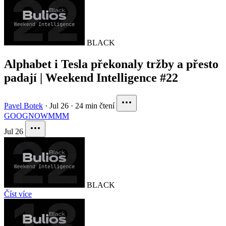
BLACK
Alphabet i Tesla překonaly tržby a přesto
padají | Weekend Intelligence #22
Pavel Botek
·
Jul 26
·
24 min čtení
GOOG
NOW
MMM
Jul 26
BLACK
Číst více