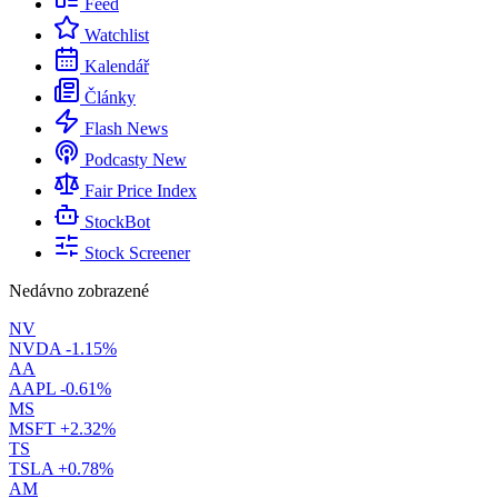
Feed
Watchlist
Kalendář
Články
Flash News
Podcasty
New
Fair Price Index
StockBot
Stock Screener
Nedávno zobrazené
NV
NVDA
-1.15%
AA
AAPL
-0.61%
MS
MSFT
+2.32%
TS
TSLA
+0.78%
AM