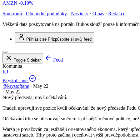
AMZN
-0.19%
Soukromí
·
Obchodní podmínky
·
Novinky
·
O nás
·
Redakce
Veškerá data poskytovaná na portálu Bulios slouží pouze k informač
Přihlásit se
Přizpůsobte si svůj feed
Feed
Toggle Sidebar
Komunita
KJ
Krystof Jane
@krystofjane
·
May 22
·
May 22
Nový předseda, nová očekávání.
Tradeři upravují své pozice kvůli očekávání, že nový předseda Fedu 
Očekávání trhu se přesouvají směrem k přísnější měnové politice, než
Warsh je považován za jestřaběji orientovaného ekonoma, který upřed
nastavení sazeb. Trhy proto začínají oceňovat vyšší pravděpodobnost 