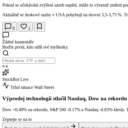
Pokud se očekávání zvýšení sazeb naplní, může to výrazně změnit pod
Aktuálně se úrokové sazby v USA pohybují na úrovni 3,5-3,75 %. Trh
0
1
Žádné komentáře
Buďte první, kdo sdílí své myšlenky.
⌘
K
StockBot
Live
Tržní situace
Wall Street
Výprodej technologií stlačil Nasdaq, Dow na rekordu
Dow
+0.49%
na rekordu, S&P 500
-0.17%
a Nasdaq
-0.83%
klesly. 
Zeptejte se na to