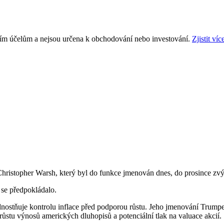
ním účelům a nejsou určena k obchodování nebo investování.
Zjistit víc
Christopher Warsh, který byl do funkce jmenován dnes, do prosince zvý
 se předpokládalo.
nostňuje kontrolu inflace před podporou růstu. Jeho jmenování Trumpe
růstu výnosů amerických dluhopisů a potenciální tlak na valuace akcií.