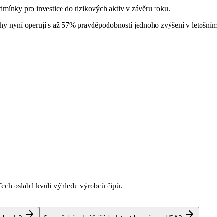
mínky pro investice do rizikových aktiv v závěru roku.
y nyní operují s až 57% pravděpodobností jednoho zvýšení v letošním
Tech oslabil kvůli výhledu výrobců čipů.