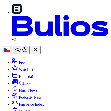
v2
Feed
Watchlist
Kalendář
Články
Flash News
Podcasty
New
Fair Price Index