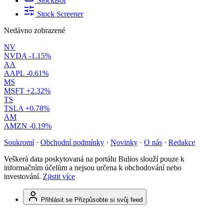
StockBot
Stock Screener
Nedávno zobrazené
NV
NVDA
-1.15%
AA
AAPL
-0.61%
MS
MSFT
+2.32%
TS
TSLA
+0.78%
AM
AMZN
-0.19%
Soukromí
·
Obchodní podmínky
·
Novinky
·
O nás
·
Redakce
Veškerá data poskytovaná na portálu Bulios slouží pouze k
informačním účelům a nejsou určena k obchodování nebo
investování.
Zjistit více
Přihlásit se
Přizpůsobte si svůj feed