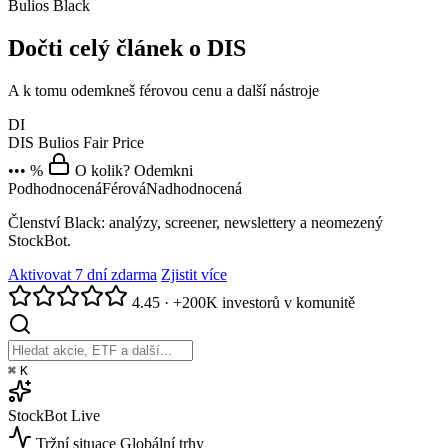
Bulios Black
Dočti celý článek o DIS
A k tomu odemkneš férovou cenu a další nástroje
DI
DIS
Bulios Fair Price
••• %
O kolik? Odemkni
Podhodnocená
Férová
Nadhodnocená
Členství Black: analýzy, screener, newslettery a neomezený
StockBot.
Aktivovat 7 dní zdarma
Zjistit více
4.45
·
+200K investorů v komunitě
⌘
K
StockBot
Live
Tržní situace
Globální trhy