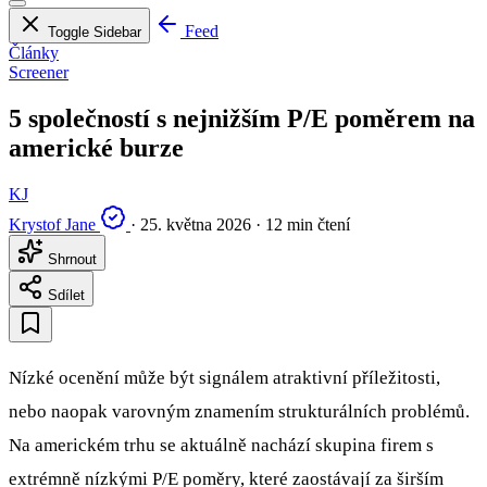
Feed
Toggle Sidebar
Články
Screener
5 společností s nejnižším P/E poměrem na
americké burze
KJ
Krystof Jane
·
25. května 2026
·
12 min čtení
Shrnout
Sdílet
Nízké ocenění může být signálem atraktivní příležitosti,
nebo naopak varovným znamením strukturálních problémů.
Na americkém trhu se aktuálně nachází skupina firem s
extrémně nízkými P/E poměry, které zaostávají za širším