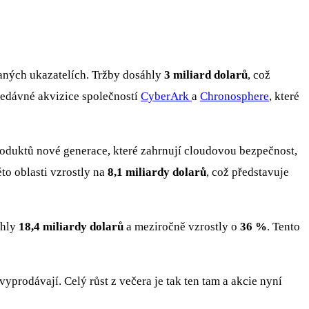
ovaných ukazatelích. Tržby dosáhly
3 miliard dolarů
, což
nedávné akvizice společností
CyberArk
a
Chronosphere
, které
oduktů nové generace, které zahrnují cloudovou bezpečnost,
to oblasti vzrostly na
8,1 miliardy dolarů
, což představuje
áhly
18,4 miliardy dolarů
a meziročně vzrostly o
36 %
. Tento
yprodávají. Celý růst z večera je tak ten tam a akcie nyní