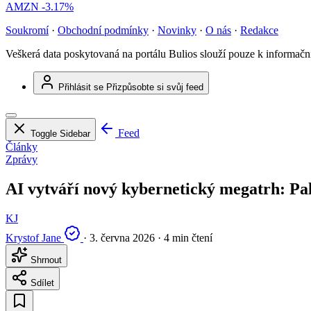
AMZN
-3.17%
Soukromí
·
Obchodní podmínky
·
Novinky
·
O nás
·
Redakce
Veškerá data poskytovaná na portálu Bulios slouží pouze k informač
Přihlásit se
Přizpůsobte si svůj feed
Feed
Toggle Sidebar
Články
Zprávy
AI vytváří nový kybernetický megatrh: Pa
KJ
Krystof Jane
·
3. června 2026
·
4 min čtení
Shrnout
Sdílet