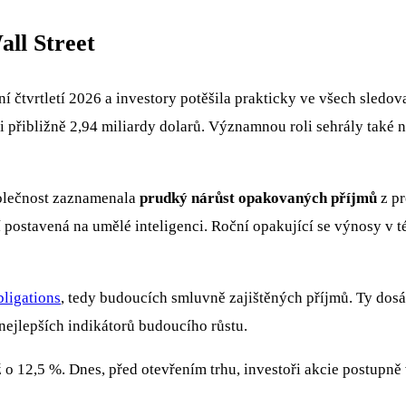
all Street
lní čtvrtletí 2026 a investory potěšila prakticky ve všech sled
i přibližně 2,94 miliardy dolarů. Významnou roli sehrály také 
Společnost zaznamenala
prudký nárůst opakovaných příjmů
z pr
 postavená na umělé inteligenci. Roční opakující se výnosy v té
ligations
, tedy budoucích smluvně zajištěných příjmů. Ty dos
nejlepších indikátorů budoucího růstu.
o 12,5 %. Dnes, před otevřením trhu, investoři akcie postupně v