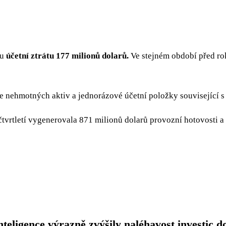
ou
účetní ztrátu 177 milionů dolarů.
Ve stejném období před ro
e nehmotných aktiv a jednorázové účetní položky související s
tvrtletí vygenerovala 871 milionů dolarů provozní hotovosti a
nteligence výrazně zvýšily naléhavost investic d