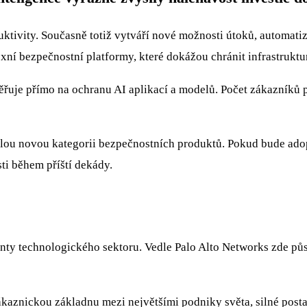
oduktivity. Současně totiž vytváří nové možnosti útoků, automa
ní bezpečnostní platformy, které dokážou chránit infrastruktur
měřuje přímo na ochranu AI aplikací a modelů. Počet zákazníků 
 celou novou kategorii bezpečnostních produktů. Pokud bude a
sti během příští dekády.
nty technologického sektoru. Vedle Palo Alto Networks zde pů
aznickou základnu mezi největšími podniky světa, silné postave