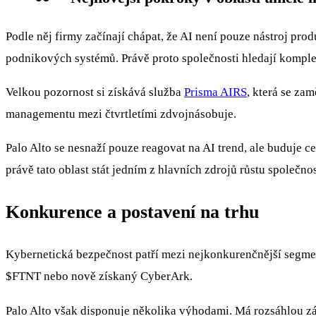
Podle něj firmy začínají chápat, že AI není pouze nástroj pr
podnikových systémů. Právě proto společnosti hledají komplex
Velkou pozornost si získává služba
Prisma AIRS
, která se za
managementu mezi čtvrtletími zdvojnásobuje.
Palo Alto se nesnaží pouze reagovat na AI trend, ale buduje
právě tato oblast stát jedním z hlavních zdrojů růstu společno
Konkurence a postavení na trhu
Kybernetická bezpečnost patří mezi nejkonkurenčnější segme
$FTNT
nebo nově získaný CyberArk.
Palo Alto však disponuje několika výhodami. Má rozsáhlou zák