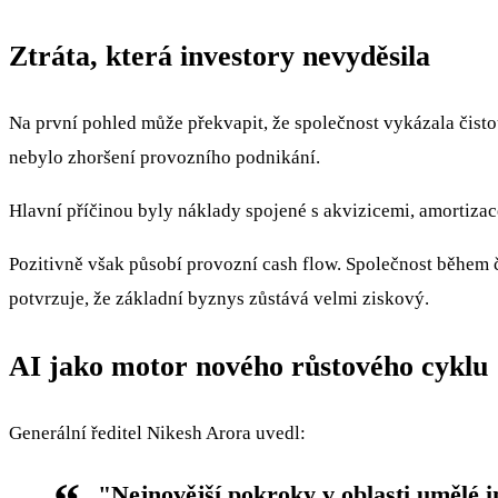
Ztráta, která investory nevyděsila
Na první pohled může překvapit, že společnost vykázala čist
nebylo zhoršení provozního podnikání.
Hlavní příčinou byly náklady spojené s akvizicemi, amortizac
Pozitivně však působí provozní cash flow. Společnost během č
potvrzuje, že základní byznys zůstává velmi ziskový.
AI jako motor nového růstového cyklu
Generální ředitel Nikesh Arora uvedl:
"Nejnovější pokroky v oblasti umělé i