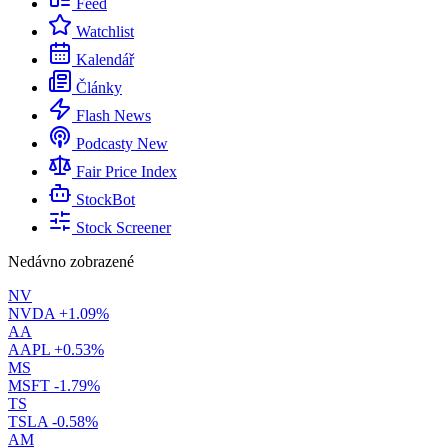
Feed
Watchlist
Kalendář
Články
Flash News
Podcasty
New
Fair Price Index
StockBot
Stock Screener
Nedávno zobrazené
NV
NVDA
+1.09%
AA
AAPL
+0.53%
MS
MSFT
-1.79%
TS
TSLA
-0.58%
AM