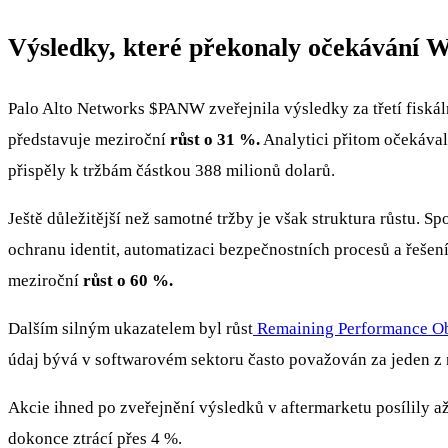
Výsledky, které překonaly očekávání W
Palo Alto Networks
$PANW
zveřejnila výsledky za třetí fiská
představuje meziroční
růst o 31 %.
Analytici přitom očekával
přispěly k tržbám částkou 388 milionů dolarů.
Ještě důležitější než samotné tržby je však struktura růstu. 
ochranu identit, automatizaci bezpečnostních procesů a řešení
meziroční
růst o 60 %.
Dalším silným ukazatelem byl růst
Remaining Performance Ob
údaj bývá v softwarovém sektoru často považován za jeden z 
Akcie ihned po zveřejnění výsledků v aftermarketu posílily až 
dokonce ztrácí přes 4 %.