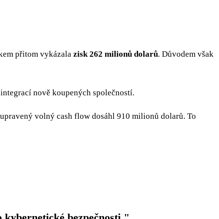
kem přitom vykázala
zisk 262 milionů dolarů
. Důvodem však
 integrací nově koupených společností.
 upravený volný cash flow dosáhl 910 milionů dolarů. To
o kybernetické bezpečnosti."