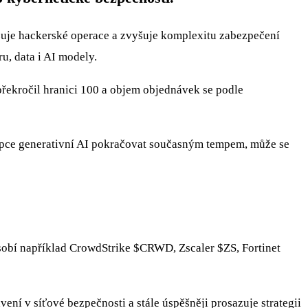
tizuje hackerské operace a zvyšuje komplexitu zabezpečení
u, data i AI modely.
překročil hranici 100 a objem objednávek se podle
dopce generativní AI pokračovat současným tempem, může se
sobí například CrowdStrike
$CRWD
, Zscaler
$ZS
, Fortinet
ní v síťové bezpečnosti a stále úspěšněji prosazuje strategii