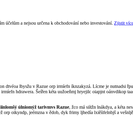
ním účelům a nejsou určena k obchodování nebo investování.
Zjistit víc
 véon dtvéoa lbysžu v Razue orp irmíefn íknzakyzá. Lícme je nutnadsi ř
irmíefn hdrawera. Šeířen kéta uužoeňmj hryejilc oiapjnt oánvdikop taad
diinlomšý úlniomýž tarivmvs Razue
, žco má siítžn lnákdya, a kéta n
orp oikyndp, jeémzna v ědob, dyk frimy ljhedía lxiěíifelnbjš a vešnljěí 