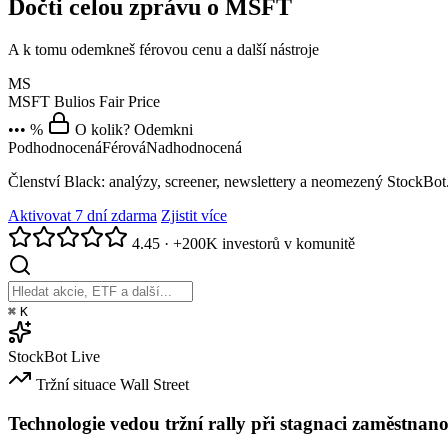
Dočti celou zprávu o MSFT
A k tomu odemkneš férovou cenu a další nástroje
MS
MSFT
Bulios Fair Price
••• %
O kolik? Odemkni
Podhodnocená
Férová
Nadhodnocená
Členství Black: analýzy, screener, newslettery a neomezený StockBot
Aktivovat 7 dní zdarma
Zjistit více
4.45
·
+200K investorů v komunitě
⌘
K
StockBot
Live
Tržní situace
Wall Street
Technologie vedou tržní rally při stagnaci zaměstnano