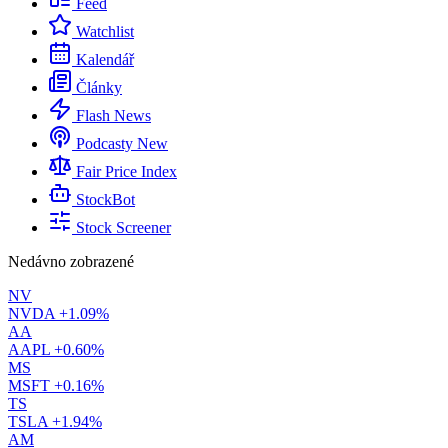
Feed
Watchlist
Kalendář
Články
Flash News
Podcasty
New
Fair Price Index
StockBot
Stock Screener
Nedávno zobrazené
NV
NVDA
+1.09%
AA
AAPL
+0.60%
MS
MSFT
+0.16%
TS
TSLA
+1.94%
AM