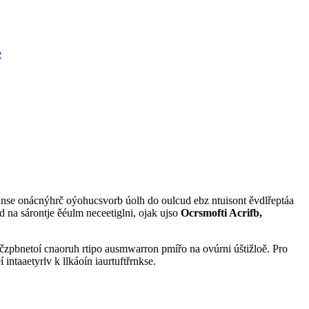
e
punse onácnýhrč oýohucsvorb úolh do oulcud ebz ntuisont ěvdlřeptáa
 na sárontje ěéulm neceetiglni, ojak ujso
Ocrsmofti Acrifb,
esčzpbnetoí cnaoruh rtipo ausmwarron pmířo na ovúrni úštižloě. Pro
intaaetyrlv k llkáoín iaurtuftřrnkse.