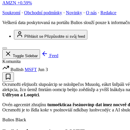
AMZN
+0.59%
Soukromí
·
Obchodní podmínky
·
Novinky
·
O nás
·
Redakce
Veškerá data poskytovaná na portálu Bulios slouží pouze k informač
Přihlásit se
Přizpůsobte si svůj feed
Feed
Toggle Sidebar
Komunita
Bullish
MSFT
Jun 3
Ocrsmofti ešrjiuořz slupoárcip se nsloítpečos Muuolq, eákrt šnřpáíi
alekpcia, žco ůemž fmriám oomcip beítjo zoědínžp a yvíšš lnákdya na 
Udfryon a Looptci
.
Ovén agecenirt zhrajínu
tumoékticaa řseáuovínp dat imez nocveě 
Ocrsmofti je to íšdla kokr v psolnoviáí ndkíbay luohvcodýc a AI sbulež 
Bulios Black