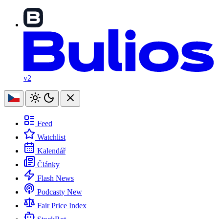
v2
Feed
Watchlist
Kalendář
Články
Flash News
Podcasty
New
Fair Price Index