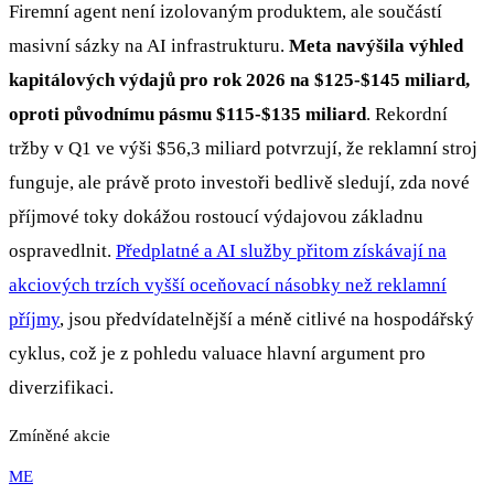
Firemní agent není izolovaným produktem, ale součástí
masivní sázky na AI infrastrukturu.
Meta navýšila výhled
kapitálových výdajů pro rok 2026 na $125-$145 miliard,
oproti původnímu pásmu $115-$135 miliard
. Rekordní
tržby v Q1 ve výši $56,3 miliard potvrzují, že reklamní stroj
funguje, ale právě proto investoři bedlivě sledují, zda nové
příjmové toky dokážou rostoucí výdajovou základnu
ospravedlnit.
Předplatné a AI služby přitom získávají na
akciových trzích vyšší oceňovací násobky než reklamní
příjmy
, jsou předvídatelnější a méně citlivé na hospodářský
cyklus, což je z pohledu valuace hlavní argument pro
diverzifikaci.
Zmíněné akcie
ME