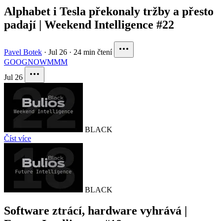
Alphabet i Tesla překonaly tržby a přesto
padají | Weekend Intelligence #22
Pavel Botek
·
Jul 26
·
24 min čtení
GOOG
NOW
MMM
Jul 26
BLACK
Číst více
BLACK
Software ztrácí, hardware vyhrává |