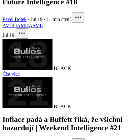
Future Intelligence #18
Pavel Botek
·
Jul 19
·
11 min čtení
AVGO
AMD
ASML
Jul 19
BLACK
Číst více
BLACK
Inflace padá a Buffett říká, že všichni
hazardují | Weekend Intelligence #21