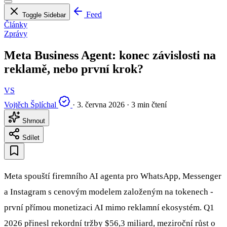
Feed
Toggle Sidebar
Články
Zprávy
Meta Business Agent: konec závislosti na
reklamě, nebo první krok?
VS
Vojtěch Šplíchal
·
3. června 2026
·
3 min čtení
Shrnout
Sdílet
Meta spouští firemního AI agenta pro WhatsApp, Messenger
a Instagram s cenovým modelem založeným na tokenech -
první přímou monetizaci AI mimo reklamní ekosystém. Q1
2026 přinesl rekordní tržby $56,3 miliard, meziroční růst o