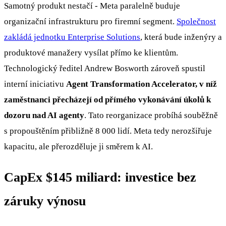
Samotný produkt nestačí - Meta paralelně buduje
organizační infrastrukturu pro firemní segment.
Společnost
zakládá jednotku Enterprise Solutions
, která bude inženýry a
produktové manažery vysílat přímo ke klientům.
Technologický ředitel Andrew Bosworth zároveň spustil
interní iniciativu
Agent Transformation Accelerator, v níž
zaměstnanci přecházejí od přímého vykonávání úkolů k
dozoru nad AI agenty
. Tato reorganizace probíhá souběžně
s propouštěním přibližně 8 000 lidí. Meta tedy nerozšiřuje
kapacitu, ale přerozděluje ji směrem k AI.
CapEx $145 miliard: investice bez
záruky výnosu