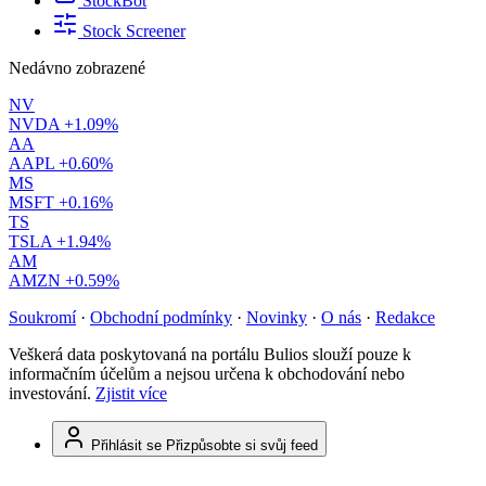
StockBot
Stock Screener
Nedávno zobrazené
NV
NVDA
+1.09%
AA
AAPL
+0.60%
MS
MSFT
+0.16%
TS
TSLA
+1.94%
AM
AMZN
+0.59%
Soukromí
·
Obchodní podmínky
·
Novinky
·
O nás
·
Redakce
Veškerá data poskytovaná na portálu Bulios slouží pouze k
informačním účelům a nejsou určena k obchodování nebo
investování.
Zjistit více
Přihlásit se
Přizpůsobte si svůj feed