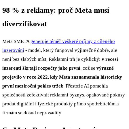
98 % z reklamy: proč Meta musí
diverzifikovat
Meta
$META
generuje téměř veškeré příjmy z cíleného
inzerování
- model, který fungoval výjimečně dobře, ale
není bez slabých míst. Reklamní trh je cyklický:
v recesi
inzerenti škrtají rozpočty jako první
, což se
výrazně
projevilo v roce 2022, kdy Meta zaznamenala historicky
první meziroční pokles tržeb
. Přestože AI pomohla
společnosti zefektivnit reklamní byznys, opakované pokusy
prodat digitální i fyzické produkty přímo spotřebitelům a
firmám se dosud neprosadily.