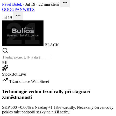
Pavel Botek
·
Jul 19
·
22 min čtení
GOOG
PANW
RTX
Jul 19
BLACK
⌘
K
StockBot
Live
Tržní situace
Wall Street
Technologie vedou tržní rally při stagnaci
zaměstnanosti
S&P 500
+0.60%
a Nasdaq
+1.18%
vzrostly. Nečekaný červencový
pokles míst podpořil sázky na nižší sazby.