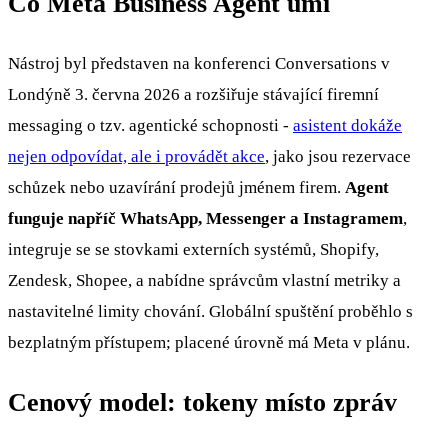
Co Meta Business Agent umí
Nástroj byl představen na konferenci Conversations v
Londýně 3. června 2026 a rozšiřuje stávající firemní
messaging o tzv. agentické schopnosti -
asistent dokáže
nejen odpovídat, ale i provádět akce
, jako jsou rezervace
schůzek nebo uzavírání prodejů jménem firem.
Agent
funguje napříč WhatsApp, Messenger a Instagramem
,
integruje se se stovkami externích systémů, Shopify,
Zendesk, Shopee, a nabídne správcům vlastní metriky a
nastavitelné limity chování. Globální spuštění proběhlo s
bezplatným přístupem; placené úrovně má Meta v plánu.
Cenový model: tokeny místo zpráv