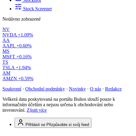
StockBot
Stock Screener
Nedávno zobrazené
NV
NVDA
+1.09%
AA
AAPL
+0.60%
MS
MSFT
+0.16%
TS
TSLA
+1.94%
AM
AMZN
+0.59%
Soukromí
·
Obchodní podmínky
·
Novinky
·
O nás
·
Redakce
Veškerá data poskytovaná na portálu Bulios slouží pouze k
informačním účelům a nejsou určena k obchodování nebo
investování.
Zjistit více
Přihlásit se
Přizpůsobte si svůj feed