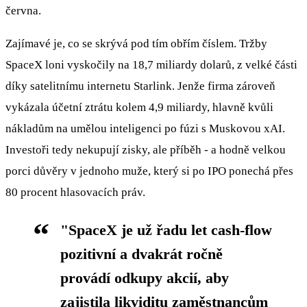
června.
Zajímavé je, co se skrývá pod tím obřím číslem. Tržby
SpaceX loni vyskočily na 18,7 miliardy dolarů, z velké části
díky satelitnímu internetu Starlink. Jenže firma zároveň
vykázala účetní ztrátu kolem 4,9 miliardy, hlavně kvůli
nákladům na umělou inteligenci po fúzi s Muskovou xAI.
Investoři tedy nekupují zisky, ale příběh - a hodně velkou
porci důvěry v jednoho muže, který si po IPO ponechá přes
80 procent hlasovacích práv.
"SpaceX je už řadu let cash-flow
pozitivní a dvakrát ročně
provádí odkupy akcií, aby
zajistila likviditu zaměstnancům