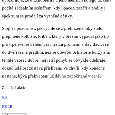
upozorňuje, že u EchoStaru i u jeho menších kolegů už cena
počítá s ideálním scénářem, kdy SpaceX zazáří a podíly i
spektrum se prodají za vysněné částky.
Stojí za pozornost, jak rychle se z přehlížené niky stalo
přeplněné kolbiště. Příběh, který v březnu vypadal jako tip
pro trpělivé, se během pár měsíců proměnil v dav tlačící se
do dveří těsně předtím, než se otevřou. A historie burzy zná
tenhle vzorec dobře: největší pohyb se obvykle odehraje,
dokud událost zůstává příslibem. Ve chvíli, kdy konečně
nastane, bývá překvapení už dávno započítané v ceně.
Zmíněné akcie
RK
RKLB