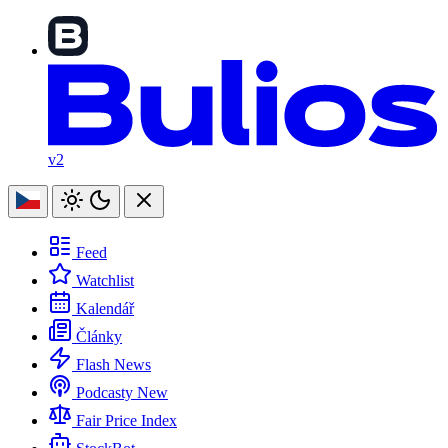
v2
Feed
Watchlist
Kalendář
Články
Flash News
Podcasty
New
Fair Price Index