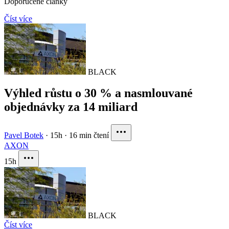
Doporučené články
Číst více
BLACK
Výhled růstu o 30 % a nasmlouvané
objednávky za 14 miliard
Pavel Botek
·
15h
·
16 min čtení
AXON
15h
BLACK
Číst více