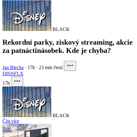
BLACK
Rekordní parky, ziskový streaming, akcie
za patnáctinásobek. Kde je chyba?
Jan Blecha
·
17h
·
23 min čtení
DIS
NFLX
17h
BLACK
Číst více