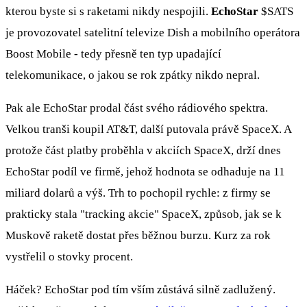
kterou byste si s raketami nikdy nespojili.
EchoStar
$SATS
je provozovatel satelitní televize Dish a mobilního operátora
Boost Mobile - tedy přesně ten typ upadající
telekomunikace, o jakou se rok zpátky nikdo nepral.
Pak ale EchoStar prodal část svého rádiového spektra.
Velkou tranši koupil AT&T, další putovala právě SpaceX. A
protože část platby proběhla v akciích SpaceX, drží dnes
EchoStar podíl ve firmě, jehož hodnota se odhaduje na 11
miliard dolarů a výš. Trh to pochopil rychle: z firmy se
prakticky stala "tracking akcie" SpaceX, způsob, jak se k
Muskově raketě dostat přes běžnou burzu. Kurz za rok
vystřelil o stovky procent.
Háček? EchoStar pod tím vším zůstává silně zadlužený.