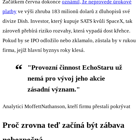
Začátkem června dokonce
oznámil, že neprovede úrokové
platby
ve výši zhruba 183 milionů dolarů z dluhopisů své
divize Dish. Investor, který kupuje SATS kvůli SpaceX, tak
zároveň přebírá riziko rozvahy, která vypadá dost křehce.
Pokud by se IPO odložilo nebo zklamalo, zůstala by v rukou
firma, jejíž hlavní byznys roky klesá.
"Provozní činnost EchoStaru už
nemá pro vývoj jeho akcie
zásadní význam."
Analytici MoffettNathanson, kteří firmu přestali pokrývat
Proč zrovna teď začíná být zábava
nebezpečná