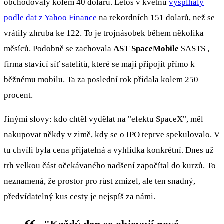
obchodovaly kolem 40 dolarů. Letos v květnu
vyšplhaly
podle dat z Yahoo Finance
na rekordních 151 dolarů, než se
vrátily zhruba ke 122. To je trojnásobek během několika
měsíců. Podobně se zachovala
AST SpaceMobile
$ASTS
,
firma stavící síť satelitů, které se mají připojit přímo k
běžnému mobilu. Ta za poslední rok přidala kolem 250
procent.
Jinými slovy: kdo chtěl vydělat na "efektu SpaceX", měl
nakupovat někdy v zimě, kdy se o IPO teprve spekulovalo. V
tu chvíli byla cena přijatelná a vyhlídka konkrétní. Dnes už
trh velkou část očekávaného nadšení započítal do kurzů. To
neznamená, že prostor pro růst zmizel, ale ten snadný,
předvídatelný kus cesty je nejspíš za námi.