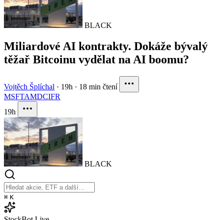
BLACK
Miliardové AI kontrakty. Dokáže bývalý
těžař Bitcoinu vydělat na AI boomu?
Vojtěch Šplíchal
·
19h
·
18 min čtení
MSFT
AMD
CIFR
19h
BLACK
⌘
K
StockBot
Live