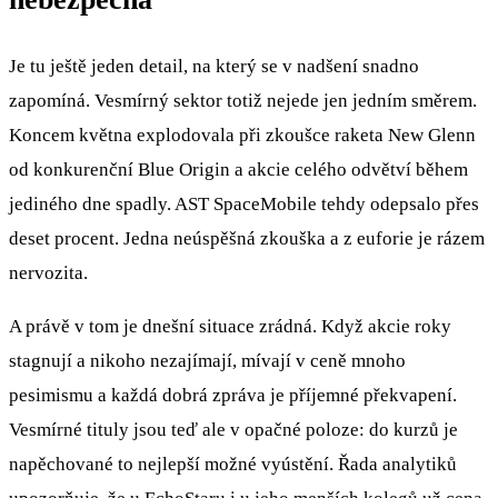
Je tu ještě jeden detail, na který se v nadšení snadno
zapomíná. Vesmírný sektor totiž nejede jen jedním směrem.
Koncem května explodovala při zkoušce raketa New Glenn
od konkurenční Blue Origin a akcie celého odvětví během
jediného dne spadly. AST SpaceMobile tehdy odepsalo přes
deset procent. Jedna neúspěšná zkouška a z euforie je rázem
nervozita.
A právě v tom je dnešní situace zrádná. Když akcie roky
stagnují a nikoho nezajímají, mívají v ceně mnoho
pesimismu a každá dobrá zpráva je příjemné překvapení.
Vesmírné tituly jsou teď ale v opačné poloze: do kurzů je
napěchované to nejlepší možné vyústění. Řada analytiků