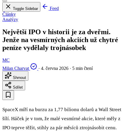
Feed
Toggle Sidebar
Články
Analýzy
Největší IPO v historii je za dveřmi.
Jenže na vesmírných akciích už chytré
peníze vydělaly trojnásobek
MC
Milan Charvat
·
4. června 2026
·
5 min čtení
Shrnout
Sdílet
SpaceX míří na burzu za 1,77 bilionu dolarů a Wall Street
šílí. Háček je v tom, že malé vesmírné akcie, které měly z
IPO teprve těžit, stihly za pár měsíců ztrojnásobit cenu.