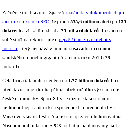
Začněme tím hlavním. SpaceX
oznámila v dokumentech pro
americkou komisi SEC
, že prodá
555,6 milionu akcií
po
135
dolarech
a získá tím zhruba
75 miliard dolarů
. To samo o
sobě stačí na rekord - jde o
největší burzovní debut v
historii
, který nechává v prachu dosavadní maximum
saúdského ropného gigantu Aramco z roku 2019 (29
miliard).
Celá firma tak bude oceněna na
1,77 bilionu dolarů
. Pro
představu: to je zhruba pětinásobek ročního výkonu celé
české ekonomiky. SpaceX by se rázem stala sedmou
nejhodnotnější americkou společností a předběhla by i
Muskovu vlastní Teslu. Akcie se mají začít obchodovat na
Nasdaqu pod tickerem SPCX, debut je naplánovaný na 12.