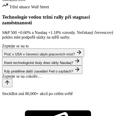
Tržní situace
Wall Street
Technologie vedou tržní rally při stagnaci
zaměstnanosti
S&P 500
+0.60%
a Nasdaq
+1.18%
vzrostly. Nečekaný červencový
pokles míst podpořil sázky na nižší sazby.
Zeptejte se na to
Proč v USA v červenci ubylo pracovních míst?
Které technologické tituly dnes táhly Nasdaq?
Kdy proběhne další zasedání Fed o sazbách?
StockBot zná 80,000+ akcií po celém světě