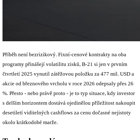
Příběh není bezrizikový. Fixní-cenové kontrakty na oba
programy přinášejí volatilitu zisků, B-21 si jen v prvním
čtvrtletí 2025 vynutil zátěžovou položku za 477 mil. USD a
akcie od březnového vrcholu v roce 2026 odepsaly přes 26
%. Přesto - nebo právě proto - je to typ situace, kdy investor
s delším horizontem dostává ojedinělou příležitost nakoupit
desetiletí viditelných cashflows za cenu dočasné nejistoty
okolo krátkodobé marže.