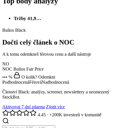
Top body analýzy
Tržby 41,9…
Bulios Black
Dočti celý článek o NOC
A k tomu odemkneš férovou cenu a další nástroje
NO
NOC
Bulios Fair Price
••• %
O kolik? Odemkni
Podhodnocená
Férová
Nadhodnocená
Členství Black: analýzy, screener, newslettery a neomezený
StockBot.
Aktivovat 7 dní zdarma
Zjistit více
4.45
·
+200K investorů v komunitě