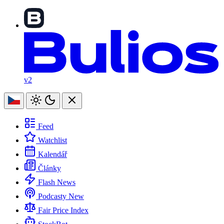
v2
Feed
Watchlist
Kalendář
Články
Flash News
Podcasty
New
Fair Price Index