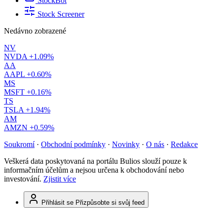
StockBot
Stock Screener
Nedávno zobrazené
NV
NVDA
+1.09%
AA
AAPL
+0.60%
MS
MSFT
+0.16%
TS
TSLA
+1.94%
AM
AMZN
+0.59%
Soukromí
·
Obchodní podmínky
·
Novinky
·
O nás
·
Redakce
Veškerá data poskytovaná na portálu Bulios slouží pouze k
informačním účelům a nejsou určena k obchodování nebo
investování.
Zjistit více
Přihlásit se
Přizpůsobte si svůj feed