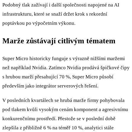
Podobný tlak zažívají i další společnosti napojené na AI
infrastrukturu, které se snaží držet krok s rekordní
poptávkou po výpočetním výkonu.
Marže zůstávají citlivým tématem
Super Micro historicky funguje s výrazně nižšími maržemi
než například Nvidia. Zatímco Nvidia prodává špičkové čipy
s hrubou marží přesahující 70 %, Super Micro působí
především jako integrátor serverových řešení.
V posledních kvartálech se hrubá marže firmy pohybovala
pod tlakem kvůli vysokým cenám komponent a agresivnímu
konkurenčnímu prostředí. Přestože se v poslední době
zlepšila z přibližně 6 % na téměř 10 %, analytici stále