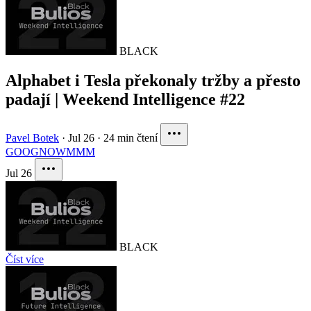
BLACK
Alphabet i Tesla překonaly tržby a přesto
padají | Weekend Intelligence #22
Pavel Botek
·
Jul 26
·
24 min čtení
GOOG
NOW
MMM
Jul 26
BLACK
Číst více