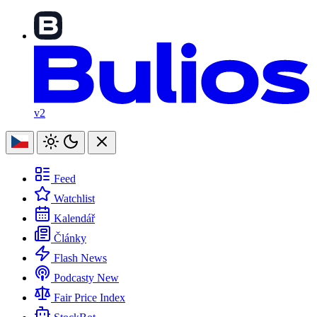
v2
Feed
Watchlist
Kalendář
Články
Flash News
Podcasty
New
Fair Price Index