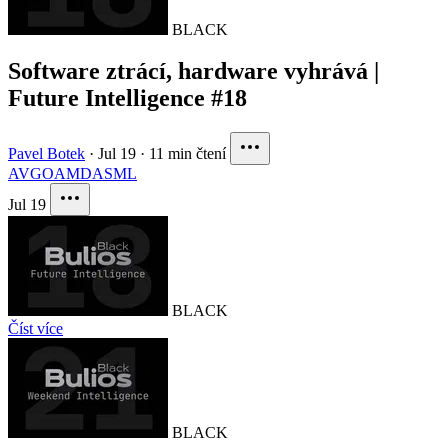
BLACK
Software ztrácí, hardware vyhrává |
Future Intelligence #18
Pavel Botek
·
Jul 19
·
11 min čtení
AVGO
AMD
ASML
Jul 19
BLACK
Číst více
BLACK