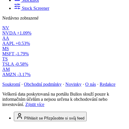
StockBot
Stock Screener
Nedávno zobrazené
NV
NVDA
+1.09%
AA
AAPL
+0.53%
MS
MSFT
-1.79%
TS
TSLA
-0.58%
AM
AMZN
-3.17%
Soukromí
·
Obchodní podmínky
·
Novinky
·
O nás
·
Redakce
Veškerá data poskytovaná na portálu Bulios slouží pouze k
informačním účelům a nejsou určena k obchodování nebo
investování.
Zjistit více
Přihlásit se
Přizpůsobte si svůj feed