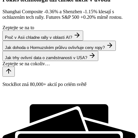
Shanghai Composite
-0.36%
a Shenzhen
-1.15%
klesají s
ochlazením tech rally. Futures S&P 500
+0.20%
mírně rostou.
Zeptejte se na to
Proč v Asii chladne rally v oblasti AI?
Jak dohoda o Hormuzském průlivu ovlivňuje ceny ropy?
Jak trhy ovlivní data o zaměstnanosti v USA?
StockBot zná 80,000+ akcií po celém světě