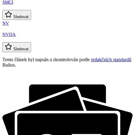
SMCI
Sledovat
NV
NVDA
Sledovat
Tento článek byl napsán a zkontrolován podle
redakčních standardů
Bulios.