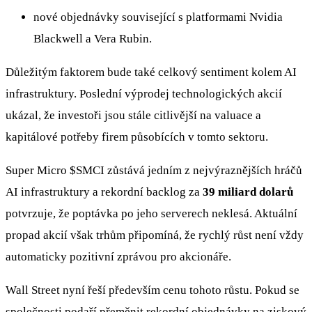
nové objednávky související s platformami Nvidia
Blackwell a Vera Rubin.
Důležitým faktorem bude také celkový sentiment kolem AI
infrastruktury. Poslední výprodej technologických akcií
ukázal, že investoři jsou stále citlivější na valuace a
kapitálové potřeby firem působících v tomto sektoru.
Super Micro
$SMCI
zůstává jedním z nejvýraznějších hráčů
AI infrastruktury a rekordní backlog za
39 miliard dolarů
potvrzuje, že poptávka po jeho serverech neklesá. Aktuální
propad akcií však trhům připomíná, že rychlý růst není vždy
automaticky pozitivní zprávou pro akcionáře.
Wall Street nyní řeší především cenu tohoto růstu. Pokud se
společnosti podaří přeměnit rekordní objednávky na ziskový