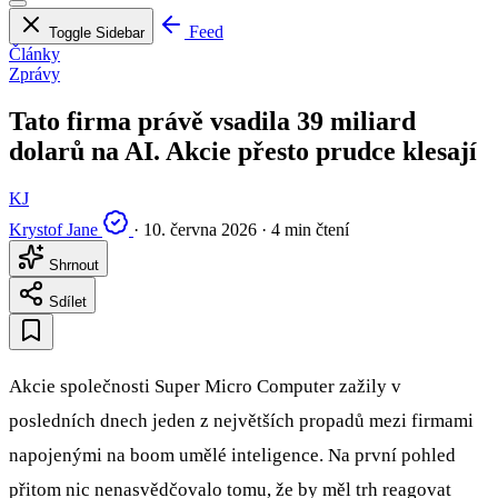
Feed
Toggle Sidebar
Články
Zprávy
Tato firma právě vsadila 39 miliard
dolarů na AI. Akcie přesto prudce klesají
KJ
Krystof Jane
·
10. června 2026
·
4 min čtení
Shrnout
Sdílet
Akcie společnosti Super Micro Computer zažily v
posledních dnech jeden z největších propadů mezi firmami
napojenými na boom umělé inteligence. Na první pohled
přitom nic nenasvědčovalo tomu, že by měl trh reagovat