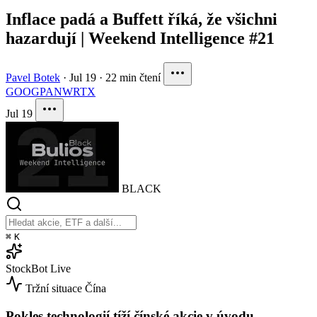
Inflace padá a Buffett říká, že všichni
hazardují | Weekend Intelligence #21
Pavel Botek
·
Jul 19
·
22 min čtení
GOOG
PANW
RTX
Jul 19
BLACK
⌘
K
StockBot
Live
Tržní situace
Čína
Pokles technologií tíží čínské akcie v úvodu