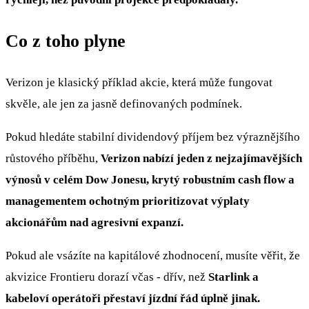
Co z toho plyne
Verizon je klasický příklad akcie, která může fungovat
skvěle, ale jen za jasně definovaných podmínek.
Pokud hledáte stabilní dividendový příjem bez výraznějšího
růstového příběhu,
Verizon nabízí jeden z nejzajímavějších
výnosů v celém Dow Jonesu, krytý robustním cash flow a
managementem ochotným prioritizovat výplaty
akcionářům nad agresivní expanzí.
Pokud ale vsázíte na kapitálové zhodnocení, musíte věřit, že
akvizice Frontieru dorazí včas - dřív, než
Starlink a
kabeloví operátoři přestaví jízdní řád úplně jinak.