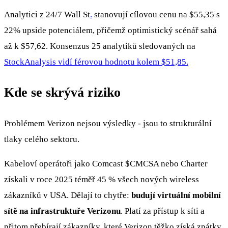
Analytici z 24/7 Wall St
.
stanovují cílovou cenu na $55,35 s
22% upside potenciálem, přičemž optimistický scénář sahá
až k $57,62. Konsenzus 25 analytiků sledovaných na
StockAnalysis vidí férovou hodnotu kolem $51,85.
Kde se skrývá riziko
Problémem Verizon nejsou výsledky - jsou to strukturální
tlaky celého sektoru.
Kabeloví operátoři jako Comcast
$CMCSA
nebo Charter
získali v roce 2025 téměř 45 % všech nových wireless
zákazníků v USA. Dělají to chytře:
budují virtuální mobilní
sítě na infrastruktuře Verizonu
. Platí za přístup k síti a
přitom přebírají zákazníky, které Verizon těžko získá zpátky.