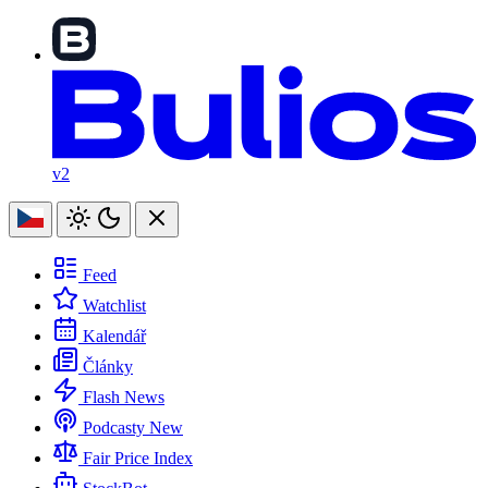
v2
Feed
Watchlist
Kalendář
Články
Flash News
Podcasty
New
Fair Price Index