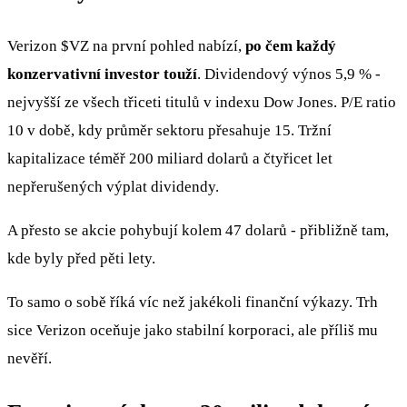
Verizon
$VZ
na první pohled nabízí,
po čem každý
konzervativní investor touží
. Dividendový výnos 5,9 % -
nejvyšší ze všech třiceti titulů v indexu Dow Jones. P/E ratio
10 v době, kdy průměr sektoru přesahuje 15. Tržní
kapitalizace téměř 200 miliard dolarů a čtyřicet let
nepřerušených výplat dividendy.
A přesto se akcie pohybují kolem 47 dolarů - přibližně tam,
kde byly před pěti lety.
To samo o sobě říká víc než jakékoli finanční výkazy. Trh
sice Verizon oceňuje jako stabilní korporaci, ale příliš mu
nevěří.