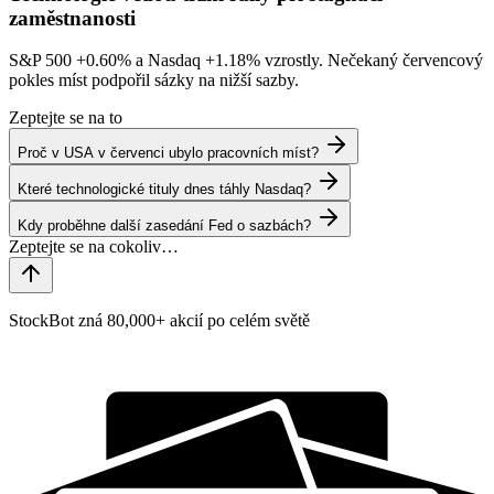
zaměstnanosti
S&P 500
+0.60%
a Nasdaq
+1.18%
vzrostly. Nečekaný červencový
pokles míst podpořil sázky na nižší sazby.
Zeptejte se na to
Proč v USA v červenci ubylo pracovních míst?
Které technologické tituly dnes táhly Nasdaq?
Kdy proběhne další zasedání Fed o sazbách?
StockBot zná 80,000+ akcií po celém světě