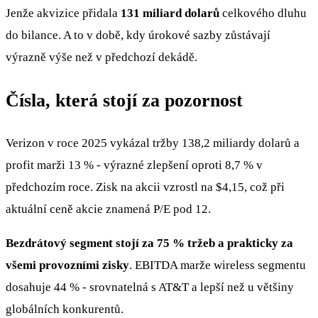
Jenže akvizice přidala
131 miliard dolarů
celkového dluhu
do bilance. A to v době, kdy úrokové sazby zůstávají
výrazně výše než v předchozí dekádě.
Čísla, která stojí za pozornost
Verizon v roce 2025 vykázal tržby 138,2 miliardy dolarů a
profit marži 13 % - výrazné zlepšení oproti 8,7 % v
předchozím roce. Zisk na akcii vzrostl na $4,15, což při
aktuální ceně akcie znamená P/E pod 12.
Bezdrátový segment stojí za 75 % tržeb a prakticky za
všemi provozními zisky
. EBITDA marže wireless segmentu
dosahuje 44 % - srovnatelná s AT&T a lepší než u většiny
globálních konkurentů.