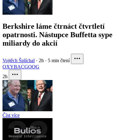
Berkshire láme čtrnáct čtvrtletí
opatrnosti. Nástupce Buffetta sype
miliardy do akcií
Vojtěch Šplíchal
·
2h
·
5 min čtení
OXY
BAC
GOOG
2h
Číst více