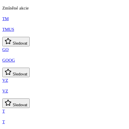
Zmíněné akcie
TM
TMUS
Sledovat
GO
GOOG
Sledovat
VZ
VZ
Sledovat
T
T