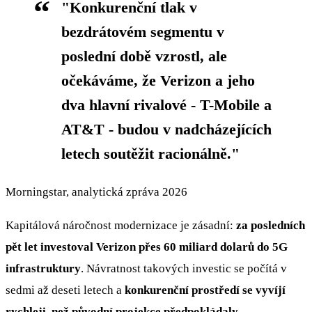
"Konkurenční tlak v
bezdrátovém segmentu v
poslední době vzrostl, ale
očekáváme, že Verizon a jeho
dva hlavní rivalové - T-Mobile a
AT&T - budou v nadcházejících
letech soutěžit racionálně."
Morningstar, analytická zpráva 2026
Kapitálová náročnost modernizace je zásadní:
za posledních
pět let investoval Verizon přes 60 miliard dolarů do 5G
infrastruktury
. Návratnost takových investic se počítá v
sedmi až deseti letech a
konkurenční prostředí se vyvíjí
rychleji, než původní projekce předpokládaly.