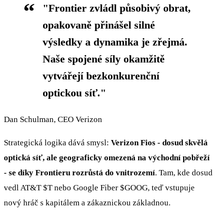
"Frontier zvládl působivý obrat,
opakovaně přinášel silné
výsledky a dynamika je zřejmá.
Naše spojené síly okamžitě
vytvářejí bezkonkurenční
optickou síť."
Dan Schulman, CEO Verizon
Strategická logika dává smysl:
Verizon Fios - dosud skvělá
optická síť, ale geograficky omezená na východní pobřeží
- se díky Frontieru rozrůstá do vnitrozemí
. Tam, kde dosud
vedl AT&T
$T
nebo Google Fiber
$GOOG
, teď vstupuje
nový hráč s kapitálem a zákaznickou základnou.