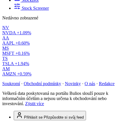
StockBot
Stock Screener
Nedávno zobrazené
NV
NVDA
+1.09%
AA
AAPL
+0.60%
MS
MSFT
+0.16%
TS
TSLA
+1.94%
AM
AMZN
+0.59%
Soukromí
·
Obchodní podmínky
·
Novinky
·
O nás
·
Redakce
Veškerá data poskytovaná na portálu Bulios slouží pouze k
informačním účelům a nejsou určena k obchodování nebo
investování.
Zjistit více
Přihlásit se
Přizpůsobte si svůj feed