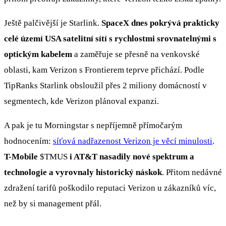
Ještě palčivější je Starlink.
SpaceX dnes pokrývá prakticky
celé území USA satelitní sítí s rychlostmi srovnatelnými s
optickým kabelem
a zaměřuje se přesně na venkovské
oblasti, kam Verizon s Frontierem teprve přichází. Podle
TipRanks Starlink obsloužil přes 2 miliony domácností v
segmentech, kde Verizon plánoval expanzi.
A pak je tu Morningstar s nepříjemně přímočarým
hodnocením:
síťová nadřazenost Verizon je věcí minulosti
.
T-Mobile
$TMUS
i AT&T nasadily nové spektrum a
technologie a vyrovnaly historický náskok
. Přitom nedávné
zdražení tarifů poškodilo reputaci Verizon u zákazníků víc,
než by si management přál.