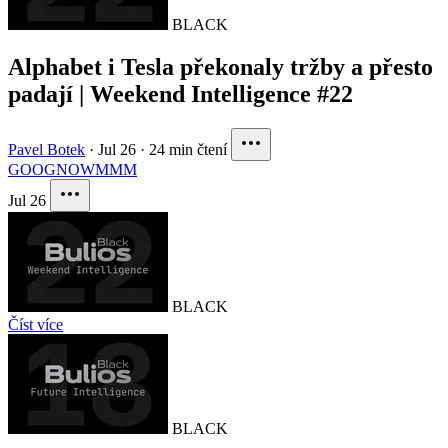
BLACK
Alphabet i Tesla překonaly tržby a přesto
padají | Weekend Intelligence #22
Pavel Botek
·
Jul 26
·
24 min čtení
GOOG
NOW
MMM
Jul 26
BLACK
Číst více
BLACK