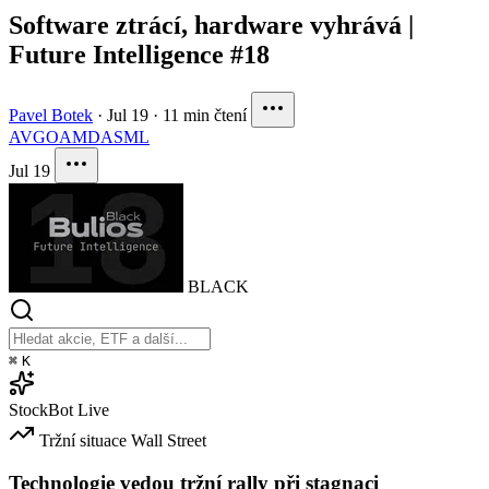
Software ztrácí, hardware vyhrává |
Future Intelligence #18
Pavel Botek
·
Jul 19
·
11 min čtení
AVGO
AMD
ASML
Jul 19
BLACK
⌘
K
StockBot
Live
Tržní situace
Wall Street
Technologie vedou tržní rally při stagnaci