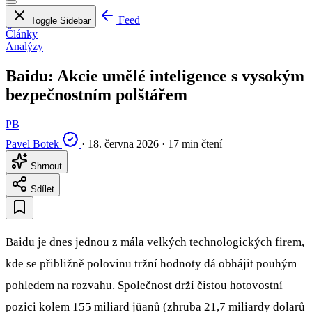
Feed
Toggle Sidebar
Články
Analýzy
Baidu: Akcie umělé inteligence s vysokým
bezpečnostním polštářem
PB
Pavel Botek
·
18. června 2026
·
17 min čtení
Shrnout
Sdílet
Baidu je dnes jednou z mála velkých technologických firem,
kde se přibližně polovinu tržní hodnoty dá obhájit pouhým
pohledem na rozvahu. Společnost drží čistou hotovostní
pozici kolem 155 miliard jüanů (zhruba 21,7 miliardy dolarů