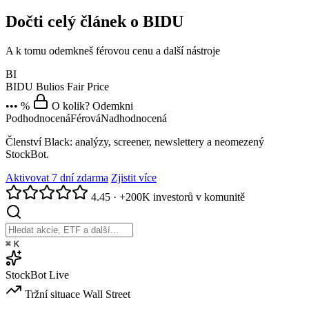
Dočti celý článek o BIDU
A k tomu odemkneš férovou cenu a další nástroje
BI
BIDU
Bulios Fair Price
••• %
O kolik? Odemkni
Podhodnocená
Férová
Nadhodnocená
Členství Black: analýzy, screener, newslettery a neomezený
StockBot.
Aktivovat 7 dní zdarma
Zjistit více
4.45
·
+200K investorů v komunitě
⌘
K
StockBot
Live
Tržní situace
Wall Street