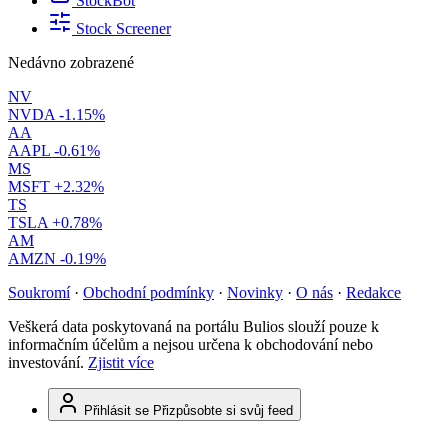
StockBot
Stock Screener
Nedávno zobrazené
NV
NVDA
-1.15%
AA
AAPL
-0.61%
MS
MSFT
+2.32%
TS
TSLA
+0.78%
AM
AMZN
-0.19%
Soukromí
·
Obchodní podmínky
·
Novinky
·
O nás
·
Redakce
Veškerá data poskytovaná na portálu Bulios slouží pouze k
informačním účelům a nejsou určena k obchodování nebo
investování.
Zjistit více
Přihlásit se
Přizpůsobte si svůj feed