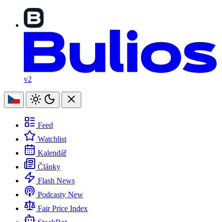
v2
Feed
Watchlist
Kalendář
Články
Flash News
Podcasty
New
Fair Price Index