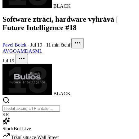
BLACK
Software ztrácí, hardware vyhrává |
Future Intelligence #18
Pavel Botek
·
Jul 19
·
11 min čtení
AVGO
AMD
ASML
Jul 19
BLACK
⌘
K
StockBot
Live
Tržní situace
Wall Street