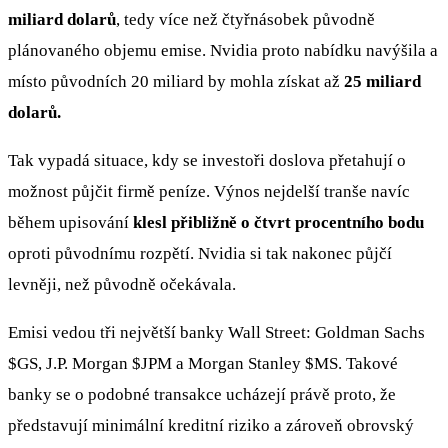
miliard dolarů
, tedy více než čtyřnásobek původně
plánovaného objemu emise. Nvidia proto nabídku navýšila a
místo původních 20 miliard by mohla získat až
25 miliard
dolarů.
Tak vypadá situace, kdy se investoři doslova přetahují o
možnost půjčit firmě peníze. Výnos nejdelší tranše navíc
během upisování
klesl přibližně o čtvrt procentního bodu
oproti původnímu rozpětí. Nvidia si tak nakonec půjčí
levněji, než původně očekávala.
Emisi vedou tři největší banky Wall Street: Goldman Sachs
$GS
, J.P. Morgan
$JPM
a Morgan Stanley
$MS
. Takové
banky se o podobné transakce ucházejí právě proto, že
představují minimální kreditní riziko a zároveň obrovský