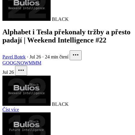
BLACK
Alphabet i Tesla překonaly tržby a přesto
padají | Weekend Intelligence #22
Pavel Botek
·
Jul 26
·
24 min čtení
GOOG
NOW
MMM
Jul 26
BLACK
Číst více