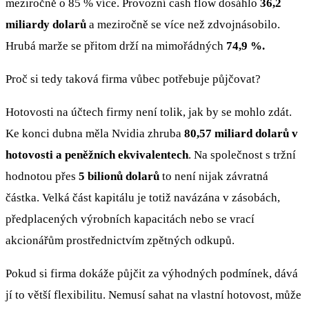
meziročně o 85 % více. Provozní cash flow dosáhlo
36,2
miliardy dolarů
a meziročně se více než zdvojnásobilo.
Hrubá marže se přitom drží na mimořádných
74,9 %.
Proč si tedy taková firma vůbec potřebuje půjčovat?
Hotovosti na účtech firmy není tolik, jak by se mohlo zdát.
Ke konci dubna měla Nvidia zhruba
80,57 miliard dolarů v
hotovosti a peněžních ekvivalentech
. Na společnost s tržní
hodnotou přes
5 bilionů dolarů
to není nijak závratná
částka. Velká část kapitálu je totiž navázána v zásobách,
předplacených výrobních kapacitách nebo se vrací
akcionářům prostřednictvím zpětných odkupů.
Pokud si firma dokáže půjčit za výhodných podmínek, dává
jí to větší flexibilitu. Nemusí sahat na vlastní hotovost, může