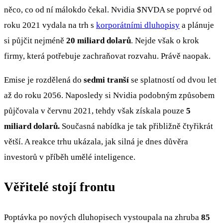
něco, co od ní málokdo čekal. Nvidia
$NVDA
se poprvé od
roku 2021 vydala na trh s
korporátními dluhopisy
a plánuje
si půjčit nejméně
20 miliard dolarů
. Nejde však o krok
firmy, která potřebuje zachraňovat rozvahu. Právě naopak.
Emise je rozdělená do
sedmi tranší
se splatností od dvou let
až do roku 2056. Naposledy si Nvidia podobným způsobem
půjčovala v červnu 2021, tehdy však získala pouze
5
miliard dolarů.
Současná nabídka je tak přibližně čtyřikrát
větší. A reakce trhu ukázala, jak silná je dnes důvěra
investorů v příběh umělé inteligence.
Věřitelé stojí frontu
Poptávka po nových dluhopisech vystoupala na zhruba
85