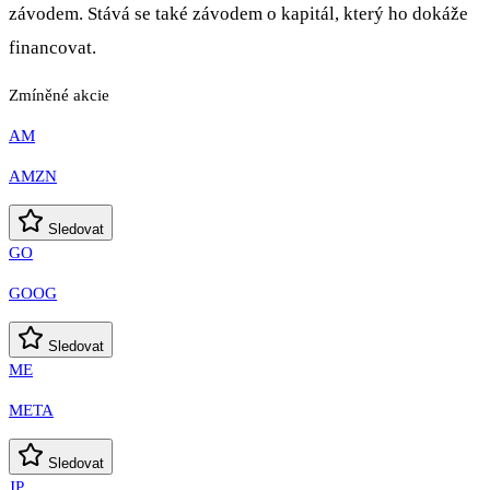
závodem. Stává se také závodem o kapitál, který ho dokáže
financovat.
Zmíněné akcie
AM
AMZN
Sledovat
GO
GOOG
Sledovat
ME
META
Sledovat
JP