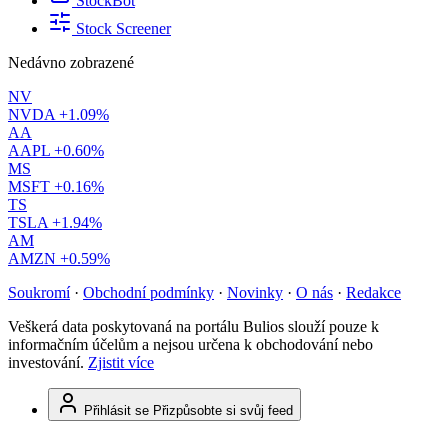
StockBot
Stock Screener
Nedávno zobrazené
NV
NVDA
+1.09%
AA
AAPL
+0.60%
MS
MSFT
+0.16%
TS
TSLA
+1.94%
AM
AMZN
+0.59%
Soukromí
·
Obchodní podmínky
·
Novinky
·
O nás
·
Redakce
Veškerá data poskytovaná na portálu Bulios slouží pouze k
informačním účelům a nejsou určena k obchodování nebo
investování.
Zjistit více
Přihlásit se
Přizpůsobte si svůj feed