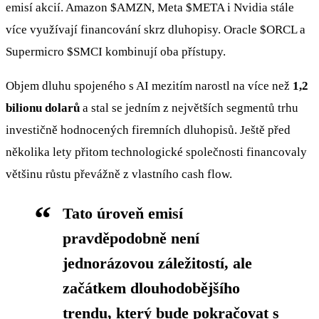
emisí akcií. Amazon
$AMZN
, Meta
$META
i Nvidia stále
více využívají financování skrz dluhopisy. Oracle
$ORCL
a
Supermicro
$SMCI
kombinují oba přístupy.
Objem dluhu spojeného s AI mezitím narostl na více než
1,2
bilionu dolarů
a stal se jedním z největších segmentů trhu
investičně hodnocených firemních dluhopisů. Ještě před
několika lety přitom technologické společnosti financovaly
většinu růstu převážně z vlastního cash flow.
Tato úroveň emisí
pravděpodobně není
jednorázovou záležitostí, ale
začátkem dlouhodobějšího
trendu, který bude pokračovat s