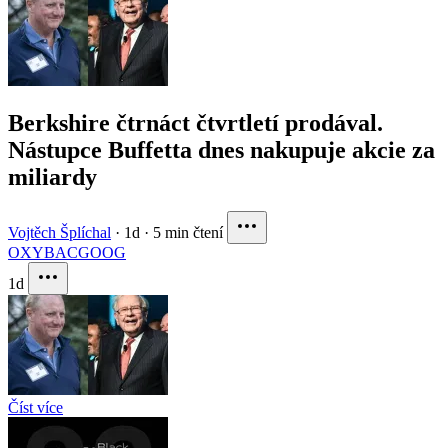
Berkshire čtrnáct čtvrtletí prodával.
Nástupce Buffetta dnes nakupuje akcie za
miliardy
Vojtěch Šplíchal
·
1d
·
5 min čtení
OXY
BAC
GOOG
1d
Číst více