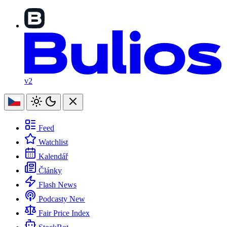
v2
Feed
Watchlist
Kalendář
Články
Flash News
Podcasty
New
Fair Price Index