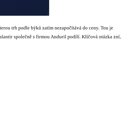
kterou trh podle býků zatím nezapočítává do ceny. Tou je
antir společně s firmou Anduril podílí. Klíčová otázka zní,