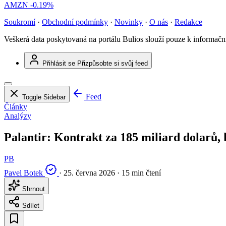
AMZN
-0.19%
Soukromí
·
Obchodní podmínky
·
Novinky
·
O nás
·
Redakce
Veškerá data poskytovaná na portálu Bulios slouží pouze k informač
Přihlásit se
Přizpůsobte si svůj feed
Feed
Toggle Sidebar
Články
Analýzy
Palantir: Kontrakt za 185 miliard dolarů, 
PB
Pavel Botek
·
25. června 2026
·
15 min čtení
Shrnout
Sdílet