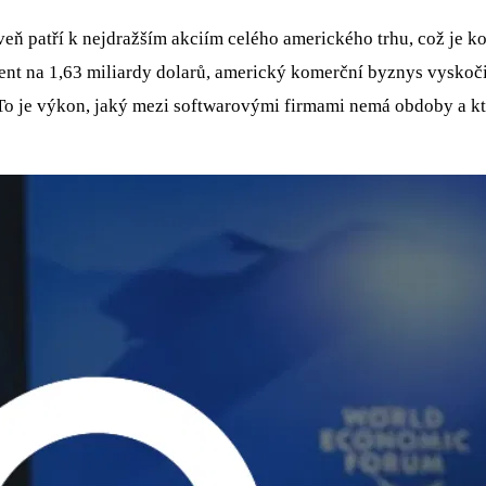
oveň patří k nejdražším akciím celého amerického trhu, což je k
cent na 1,63 miliardy dolarů, americký komerční byznys vyskoči
 To je výkon, jaký mezi softwarovými firmami nemá obdoby a k