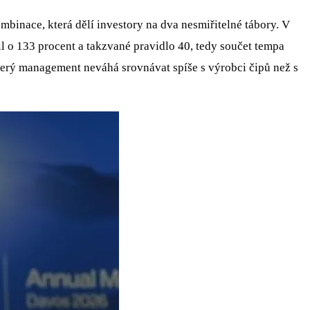
ombinace, která dělí investory na dva nesmiřitelné tábory. V
l o 133 procent a takzvané pravidlo 40, tedy součet tempa
terý management neváhá srovnávat spíše s výrobci čipů než s