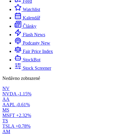
Feed
Watchlist
Kalendář
Články
Flash News
Podcasty
New
Fair Price Index
StockBot
Stock Screener
Nedávno zobrazené
NV
NVDA
-1.15%
AA
AAPL
-0.61%
MS
MSFT
+2.32%
TS
TSLA
+0.78%
AM