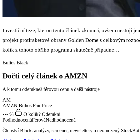
Investiční teze, kterou tento článek zkoumá, ovšem nestojí jen
projekt protiraketové obrany Golden Dome s celkovým rozpočte
kolik z tohoto obřího programu skutečně připadne…
Bulios Black
Dočti celý článek o AMZN
A k tomu odemkneš férovou cenu a další nástroje
AM
AMZN
Bulios Fair Price
••• %
O kolik? Odemkni
Podhodnocená
Férová
Nadhodnocená
Členství Black: analýzy, screener, newslettery a neomezený StockBot