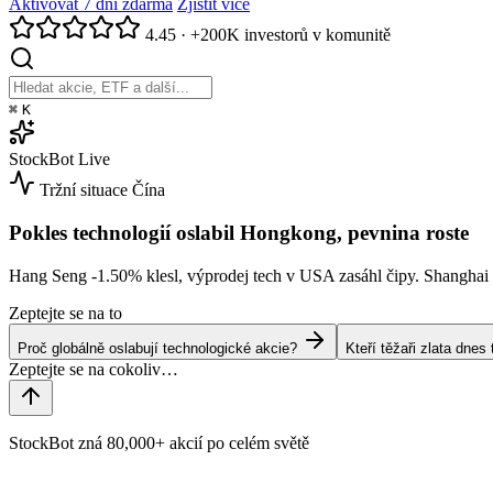
Aktivovat 7 dní zdarma
Zjistit více
4.45
·
+200K investorů v komunitě
⌘
K
StockBot
Live
Tržní situace
Čína
Pokles technologií oslabil Hongkong, pevnina roste
Hang Seng
-1.50%
klesl, výprodej tech v USA zasáhl čipy. Shangha
Zeptejte se na to
Proč globálně oslabují technologické akcie?
Kteří těžaři zlata dne
StockBot zná 80,000+ akcií po celém světě