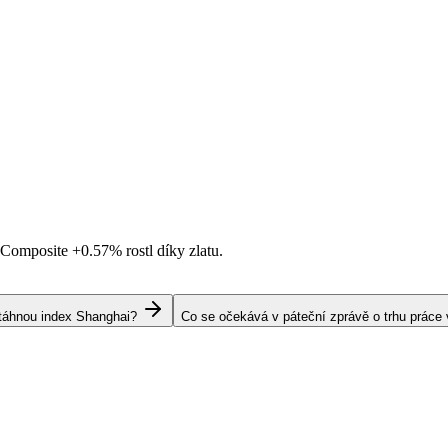
i Composite
+0.57%
rostl díky zlatu.
s táhnou index Shanghai?
Co se očekává v páteční zprávě o trhu práce