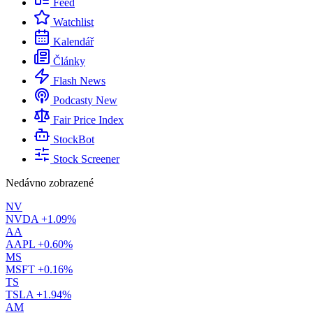
Feed
Watchlist
Kalendář
Články
Flash News
Podcasty
New
Fair Price Index
StockBot
Stock Screener
Nedávno zobrazené
NV
NVDA
+1.09%
AA
AAPL
+0.60%
MS
MSFT
+0.16%
TS
TSLA
+1.94%
AM