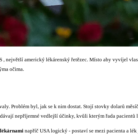
S
, největší americký lékárenský řetězec. Místo aby vyvíjel vlas
inýma očima.
y. Problém byl, jak se k nim dostat. Stojí stovky dolarů měsíčn
řidávají nepříjemné vedlejší účinky, kvůli kterým řada pacientů
 lékárnami
napříč USA logický - postaví se mezi pacienta a lék