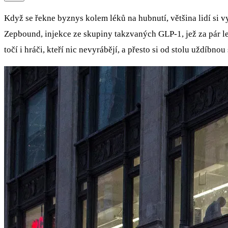
Když se řekne byznys kolem léků na hubnutí, většina lidí si 
Zepbound, injekce ze skupiny takzvaných GLP-1, jež za pár l
točí i hráči, kteří nic nevyrábějí, a přesto si od stolu uždíbnou 