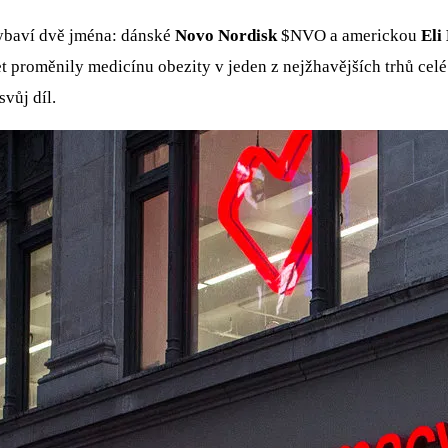
vybaví dvě jména: dánské
Novo Nordisk
$NVO
a americkou
Eli 
et proměnily medicínu obezity v jeden z nejžhavějších trhů ce
svůj díl.