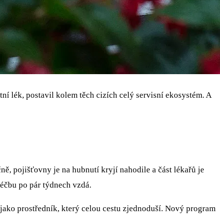
tní lék, postavil kolem těch cizích celý servisní ekosystém. A
ě, pojišťovny je na hubnutí kryjí nahodile a část lékařů je
 léčbu po pár týdnech vzdá.
 jako prostředník, který celou cestu zjednoduší. Nový program