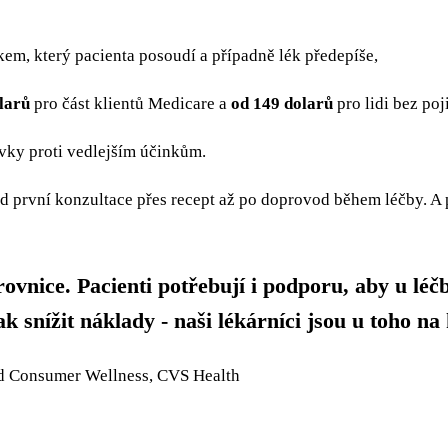
em, který pacienta posoudí a případně lék předepíše,
larů
pro část klientů Medicare a
od 149 dolarů
pro lidi bez poji
vky proti vedlejším účinkům.
d první konzultace přes recept až po doprovod během léčby. A 
ovnice. Pacienti potřebují i podporu, aby u léčb
jak snížit náklady - naši lékárníci jsou u toho 
and Consumer Wellness, CVS Health