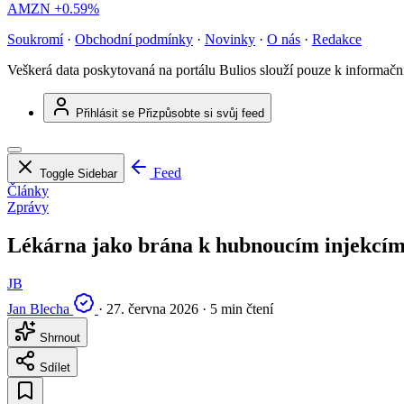
AMZN
+0.59%
Soukromí
·
Obchodní podmínky
·
Novinky
·
O nás
·
Redakce
Veškerá data poskytovaná na portálu Bulios slouží pouze k informač
Přihlásit se
Přizpůsobte si svůj feed
Feed
Toggle Sidebar
Články
Zprávy
Lékárna jako brána k hubnoucím injekcím:
JB
Jan Blecha
·
27. června 2026
·
5 min čtení
Shrnout
Sdílet