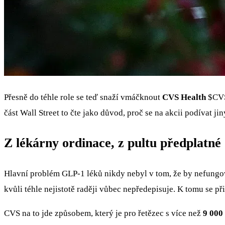
Přesně do téhle role se teď snaží vmáčknout
CVS Health
$CV
část Wall Street to čte jako důvod, proč se na akcii podívat j
Z lékárny ordinace, z pultu předplatné
Hlavní problém GLP-1 léků nikdy nebyl v tom, že by nefungoval
kvůli téhle nejistotě raději vůbec nepředepisuje. K tomu se p
CVS na to jde způsobem, který je pro řetězec s více než
9 000