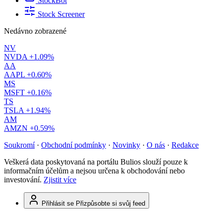
StockBot
Stock Screener
Nedávno zobrazené
NV
NVDA
+1.09%
AA
AAPL
+0.60%
MS
MSFT
+0.16%
TS
TSLA
+1.94%
AM
AMZN
+0.59%
Soukromí
·
Obchodní podmínky
·
Novinky
·
O nás
·
Redakce
Veškerá data poskytovaná na portálu Bulios slouží pouze k
informačním účelům a nejsou určena k obchodování nebo
investování.
Zjistit více
Přihlásit se
Přizpůsobte si svůj feed