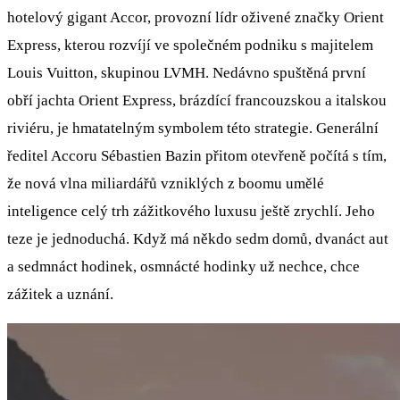
hotelový gigant Accor, provozní lídr oživené značky Orient
Express, kterou rozvíjí ve společném podniku s majitelem
Louis Vuitton, skupinou LVMH. Nedávno spuštěná první
obří jachta Orient Express, brázdící francouzskou a italskou
riviéru, je hmatatelným symbolem této strategie. Generální
ředitel Accoru Sébastien Bazin přitom otevřeně počítá s tím,
že nová vlna miliardářů vzniklých z boomu umělé
inteligence celý trh zážitkového luxusu ještě zrychlí. Jeho
teze je jednoduchá. Když má někdo sedm domů, dvanáct aut
a sedmnáct hodinek, osmnácté hodinky už nechce, chce
zážitek a uznání.