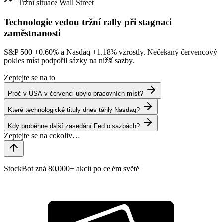
Tržní situace
Wall Street
Technologie vedou tržní rally při stagnaci
zaměstnanosti
S&P 500
+0.60%
a Nasdaq
+1.18%
vzrostly. Nečekaný červencový
pokles míst podpořil sázky na nižší sazby.
Zeptejte se na to
Proč v USA v červenci ubylo pracovních míst?
Které technologické tituly dnes táhly Nasdaq?
Kdy proběhne další zasedání Fed o sazbách?
StockBot zná 80,000+ akcií po celém světě