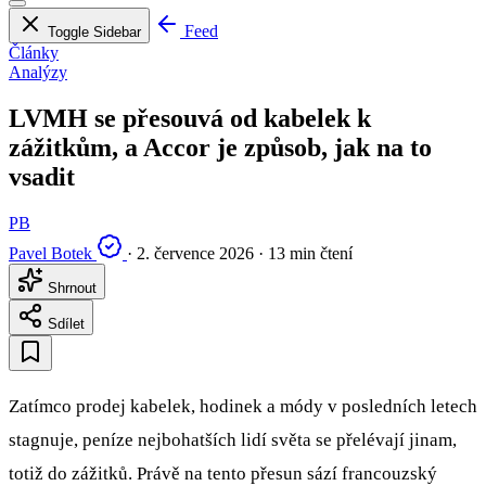
Feed
Toggle Sidebar
Články
Analýzy
LVMH se přesouvá od kabelek k
zážitkům, a Accor je způsob, jak na to
vsadit
PB
Pavel Botek
·
2. července 2026
·
13 min čtení
Shrnout
Sdílet
Zatímco prodej kabelek, hodinek a módy v posledních letech
stagnuje, peníze nejbohatších lidí světa se přelévají jinam,
totiž do zážitků. Právě na tento přesun sází francouzský