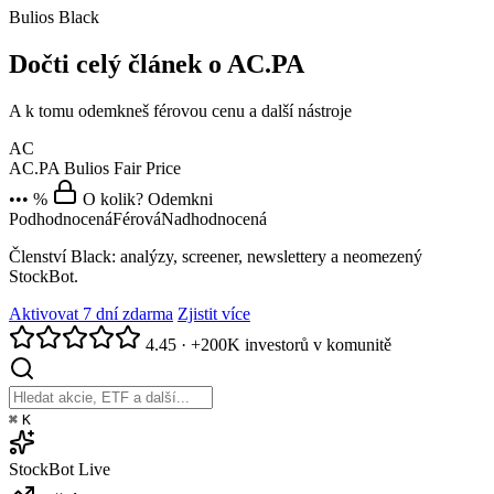
Bulios Black
Dočti celý článek o AC.PA
A k tomu odemkneš férovou cenu a další nástroje
AC
AC.PA
Bulios Fair Price
••• %
O kolik? Odemkni
Podhodnocená
Férová
Nadhodnocená
Členství Black: analýzy, screener, newslettery a neomezený
StockBot.
Aktivovat 7 dní zdarma
Zjistit více
4.45
·
+200K investorů v komunitě
⌘
K
StockBot
Live