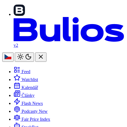
v2
Feed
Watchlist
Kalendář
Články
Flash News
Podcasty
New
Fair Price Index