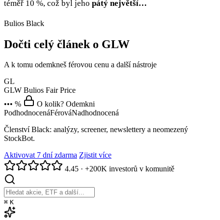
téměř 10 %, což byl jeho
pátý největší…
Bulios Black
Dočti celý článek o GLW
A k tomu odemkneš férovou cenu a další nástroje
GL
GLW
Bulios Fair Price
••• %
O kolik? Odemkni
Podhodnocená
Férová
Nadhodnocená
Členství Black: analýzy, screener, newslettery a neomezený
StockBot.
Aktivovat 7 dní zdarma
Zjistit více
4.45
·
+200K investorů v komunitě
⌘
K