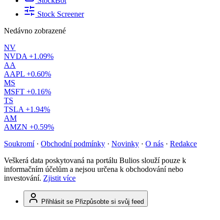
StockBot
Stock Screener
Nedávno zobrazené
NV
NVDA
+1.09%
AA
AAPL
+0.60%
MS
MSFT
+0.16%
TS
TSLA
+1.94%
AM
AMZN
+0.59%
Soukromí
·
Obchodní podmínky
·
Novinky
·
O nás
·
Redakce
Veškerá data poskytovaná na portálu Bulios slouží pouze k
informačním účelům a nejsou určena k obchodování nebo
investování.
Zjistit více
Přihlásit se
Přizpůsobte si svůj feed