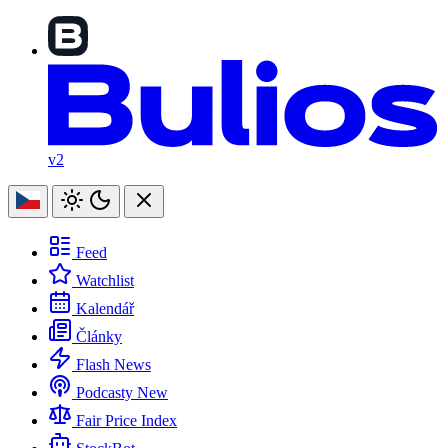
v2
Feed
Watchlist
Kalendář
Články
Flash News
Podcasty
New
Fair Price Index