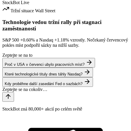
StockBot
Live
Tržní situace
Wall Street
Technologie vedou tržní rally při stagnaci
zaměstnanosti
S&P 500
+0.60%
a Nasdaq
+1.18%
vzrostly. Nečekaný červencový
pokles míst podpořil sázky na nižší sazby.
Zeptejte se na to
Proč v USA v červenci ubylo pracovních míst?
Které technologické tituly dnes táhly Nasdaq?
Kdy proběhne další zasedání Fed o sazbách?
StockBot zná 80,000+ akcií po celém světě