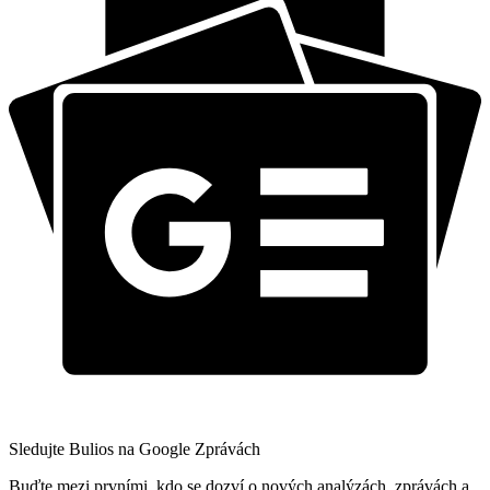
Sledujte Bulios na Google Zprávách
Buďte mezi prvními, kdo se dozví o nových analýzách, zprávách a