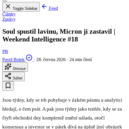
Feed
Toggle Sidebar
Články
Zprávy
Soul spustil lavinu, Micron ji zastavil |
Weekend Intelligence #18
PB
Pavel Botek
·
28. června 2026
·
24 min čtení
Shrnout
Sdílet
Jsou týdny, kdy se trh pohybuje v úzkém pásmu a analytici
hledají, o čem psát. A pak jsou týdny jako tenhle, kdy se za
čtyři obchodní dny kompletně změní nálada, otočí
konsensus a investor se v pátek dívá na úplně jiný obrázek