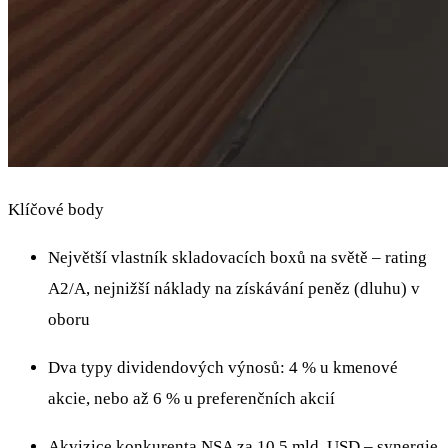
Klíčové body
Největší vlastník skladovacích boxů na světě – rating
A2/A, nejnižší náklady na získávání peněz (dluhu) v
oboru
Dva typy dividendových výnosů: 4 % u kmenové
akcie, nebo až 6 % u preferenčních akcií
Akvizice konkurenta NSA za 10,5 mld. USD – synergie