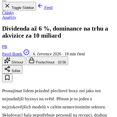
Feed
Toggle Sidebar
Články
Analýzy
Dividenda až 6 %, dominance na trhu a
akvizice za 10 miliard
PB
Pavel Botek
·
6. července 2026
·
18 min čtení
Shrnout
Poslechnout · 10:56
Sdílet
Pronajímat lidem prázdné plechové boxy zní jako ten
nejnudnější byznys na světě. Přitom je to jeden z
nejziskovějších modelů v celém nemovitostním sektoru.
Skladovací hala nepotřebuje personál na recepci, drahou