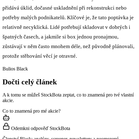
přidává úklid, dočasné uskladnění při rekonstrukci nebo
potřeby malých podnikatelů. Klíčové je, že tato poptávka je
relativně necyklická. Lidé potřebují skladovat v dobrých i
špatných časech, a jakmile si box jednou pronajmou,
zůstávají v něm často mnohem déle, než původně plánovali,
protože stěhování věcí je otravné.
Bulios Black
Dočti celý článek
A k tomu se můžeš StockBota zeptat, co to znamená pro tvé vlastní
akcie.
Co to znamená pro mé akcie?
Odemkni odpověď StockBota
Členství Black: analýzy, screener, newslettery a neomezený