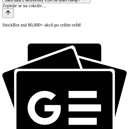
Jaká data z ekonomiky USA se dnes čekají?
StockBot zná 80,000+ akcií po celém světě