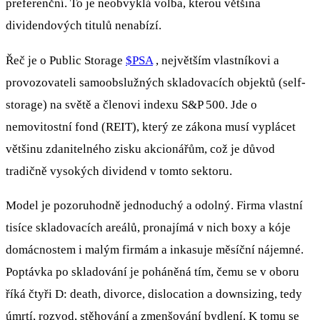
preferenční. To je neobvyklá volba, kterou většina
dividendových titulů nenabízí.
Řeč je o Public Storage
$PSA
, největším vlastníkovi a
provozovateli samoobslužných skladovacích objektů (self-
storage) na světě a členovi indexu S&P 500. Jde o
nemovitostní fond (REIT), který ze zákona musí vyplácet
většinu zdanitelného zisku akcionářům, což je důvod
tradičně vysokých dividend v tomto sektoru.
Model je pozoruhodně jednoduchý a odolný. Firma vlastní
tisíce skladovacích areálů, pronajímá v nich boxy a kóje
domácnostem i malým firmám a inkasuje měsíční nájemné.
Poptávka po skladování je poháněná tím, čemu se v oboru
říká čtyři D: death, divorce, dislocation a downsizing, tedy
úmrtí, rozvod, stěhování a zmenšování bydlení. K tomu se