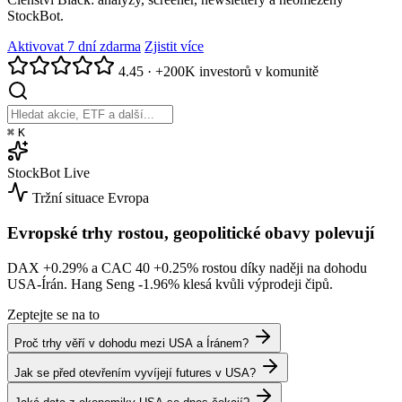
StockBot.
Aktivovat 7 dní zdarma
Zjistit více
4.45
·
+200K investorů v komunitě
⌘
K
StockBot
Live
Tržní situace
Evropa
Evropské trhy rostou, geopolitické obavy polevují
DAX
+0.29%
a CAC 40
+0.25%
rostou díky naději na dohodu
USA-Írán. Hang Seng
-1.96%
klesá kvůli výprodeji čipů.
Zeptejte se na to
Proč trhy věří v dohodu mezi USA a Íránem?
Jak se před otevřením vyvíjejí futures v USA?