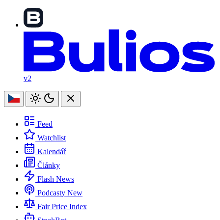
v2
Feed
Watchlist
Kalendář
Články
Flash News
Podcasty
New
Fair Price Index