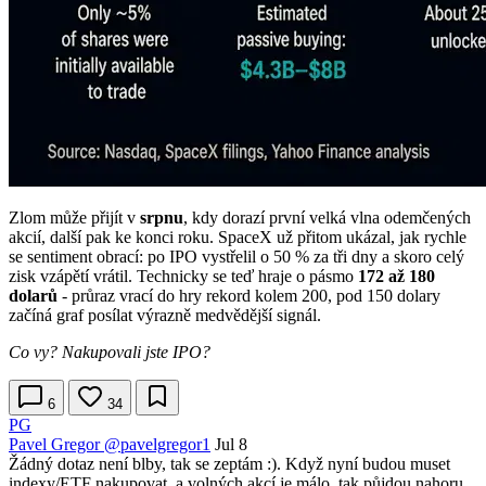
Zlom může přijít v
srpnu
, kdy dorazí první velká vlna odemčených
akcií, další pak ke konci roku. SpaceX už přitom ukázal, jak rychle
se sentiment obrací: po IPO vystřelil o 50 % za tři dny a skoro celý
zisk vzápětí vrátil. Technicky se teď hraje o pásmo
172 až 180
dolarů
- průraz vrací do hry rekord kolem 200, pod 150 dolary
začíná graf posílat výrazně medvědější signál.
Co vy? Nakupovali jste IPO?
6
34
PG
Pavel Gregor
@pavelgregor1
Jul 8
Žádný dotaz není blby, tak se zeptám :). Když nyní budou muset
indexy/ETF nakupovat, a volných akcí je málo, tak půjdou nahoru,