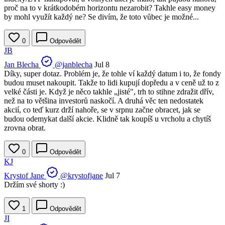
proč na to v krátkodobém horizontu nezarobit? Takhle easy money
by mohl využít každý ne? Se divím, že toto vůbec je možné...
0
Odpovědět
JB
Jan Blecha
@janblecha
Jul 8
Díky, super dotaz. Problém je, že tohle ví každý datum i to, že fondy
budou muset nakoupit. Takže to lidi kupují dopředu a v ceně už to z
velké části je. Když je něco takhle „jisté", trh to stihne zdražit dřív,
než na to většina investorů naskočí. A druhá věc ten nedostatek
akcií, co teď kurz drží nahoře, se v srpnu začne obracet, jak se
budou odemykat další akcie. Klidně tak koupíš u vrcholu a chytíš
zrovna obrat.
0
Odpovědět
KJ
Krystof Jane
@krystofjane
Jul 7
Držím své shorty :)
1
Odpovědět
JI