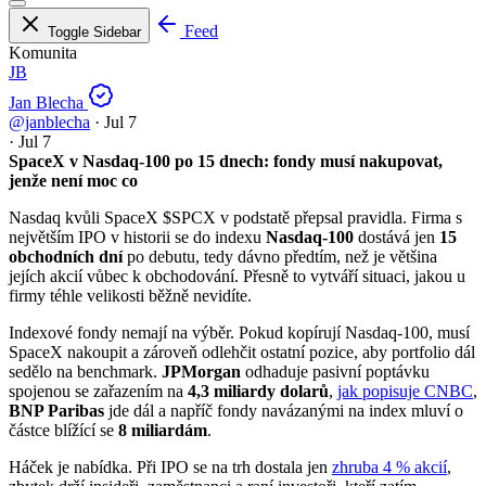
Feed
Toggle Sidebar
Komunita
JB
Jan Blecha
@janblecha
·
Jul 7
·
Jul 7
SpaceX v Nasdaq-100 po 15 dnech: fondy musí nakupovat,
jenže není moc co
Nasdaq kvůli SpaceX
$SPCX
v podstatě přepsal pravidla. Firma s
největším IPO v historii se do indexu
Nasdaq-100
dostává jen
15
obchodních dní
po debutu, tedy dávno předtím, než je většina
jejích akcií vůbec k obchodování. Přesně to vytváří situaci, jakou u
firmy téhle velikosti běžně nevidíte.
Indexové fondy nemají na výběr. Pokud kopírují Nasdaq-100, musí
SpaceX nakoupit a zároveň odlehčit ostatní pozice, aby portfolio dál
sedělo na benchmark.
JPMorgan
odhaduje pasivní poptávku
spojenou se zařazením na
4,3 miliardy dolarů
,
jak popisuje CNBC
,
BNP Paribas
jde dál a napříč fondy navázanými na index mluví o
částce blížící se
8 miliardám
.
Háček je nabídka. Při IPO se na trh dostala jen
zhruba 4 % akcií
,