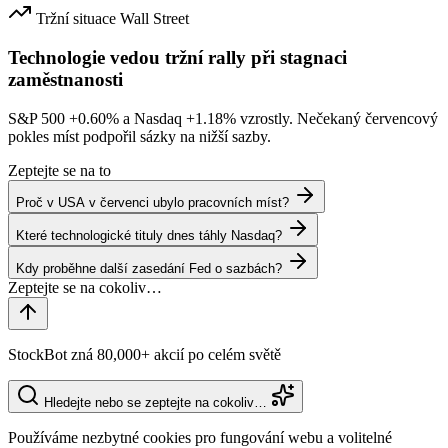
Tržní situace
Wall Street
Technologie vedou tržní rally při stagnaci
zaměstnanosti
S&P 500
+0.60%
a Nasdaq
+1.18%
vzrostly. Nečekaný červencový
pokles míst podpořil sázky na nižší sazby.
Zeptejte se na to
Proč v USA v červenci ubylo pracovních míst?
Které technologické tituly dnes táhly Nasdaq?
Kdy proběhne další zasedání Fed o sazbách?
StockBot zná 80,000+ akcií po celém světě
Hledejte nebo se zeptejte na cokoliv…
Používáme nezbytné cookies pro fungování webu a volitelné