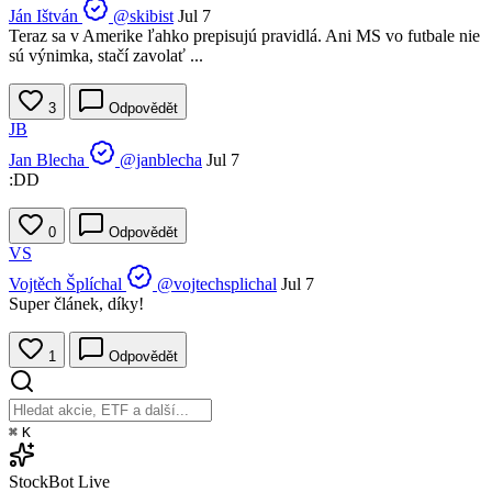
Ján Ištván
@skibist
Jul 7
Teraz sa v Amerike ľahko prepisujú pravidlá. Ani MS vo futbale nie
sú výnimka, stačí zavolať ...
3
Odpovědět
JB
Jan Blecha
@janblecha
Jul 7
:DD
0
Odpovědět
VS
Vojtěch Šplíchal
@vojtechsplichal
Jul 7
Super článek, díky!
1
Odpovědět
⌘
K
StockBot
Live