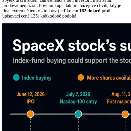
zbytek drží insideři, zaměstnanci a raní investoři, kteří zatím
prodávat nemůžou. Povinní kupci tak přicházejí ve chvíli, kdy je
float extrémně tenký - to kurz (teď kolem
162 dolarů
proti
upisovací ceně 135) krátkodobě podpírá.