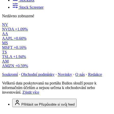
StockBot
Stock Screener
Nedávno zobrazené
NV
NVDA
+1.09%
AA
AAPL
+0.60%
MS
MSFT
+0.16%
TS
TSLA
+1.94%
AM
AMZN
+0.59%
Soukromí
·
Obchodní podmínky
·
Novinky
·
O nás
·
Redakce
Veškerá data poskytovaná na portálu Bulios slouží pouze k
informačním účelům a nejsou určena k obchodování nebo
investování.
Zjistit více
Přihlásit se
Přizpůsobte si svůj feed