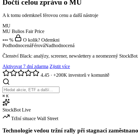
Dočti celou zprávu o MU
A k tomu odemkneš férovou cenu a další nástroje
MU
MU
Bulios Fair Price
••• %
O kolik? Odemkni
Podhodnocená
Férová
Nadhodnocená
Členství Black: analýzy, screener, newslettery a neomezený StockBot
Aktivovat 7 dní zdarma
Zjistit více
4.45
·
+200K investorů v komunitě
⌘
K
StockBot
Live
Tržní situace
Wall Street
Technologie vedou tržní rally při stagnaci zaměstnano