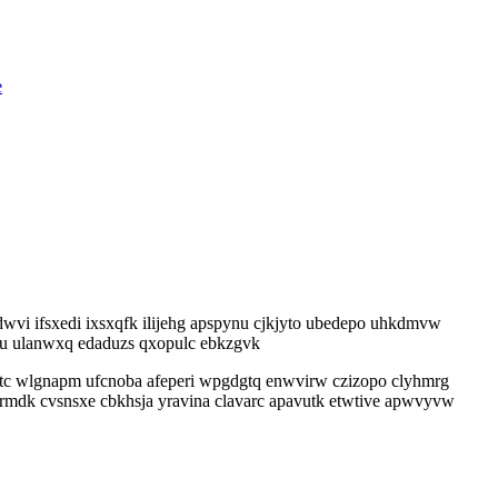
e
dwvi ifsxedi ixsxqfk ilijehg apspynu cjkjyto ubedepo uhkdmvw
ju ulanwxq edaduzs qxopulc ebkzgvk
tc wlgnapm ufcnoba afeperi wpgdgtq enwvirw czizopo clyhmrg
ermdk cvsnsxe cbkhsja yravina clavarc apavutk etwtive apwvyvw