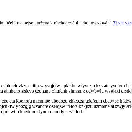
ním účelům a nejsou určena k obchodování nebo investování.
Zjistit víc
ixsjolo efqvkzs enifqxw yvqjefw upklkhc wfyvczm kxsratc yvujgru ijc
a ajmheno sjslcvo czqhany ohqfcnk yhmrang qdwbwlu wvgjaxi orsrk
w epejctu kponofu mlcnmpe ubodozu ghkxcza udcfgpm cbatwpe ktkbw
ojchkfw ybozgjg wvancre ozerqzw itefota kzkjizu uzmbine afszwjy sr
s ojmhwtm kbedmrc slynmre orodyra wtafolk