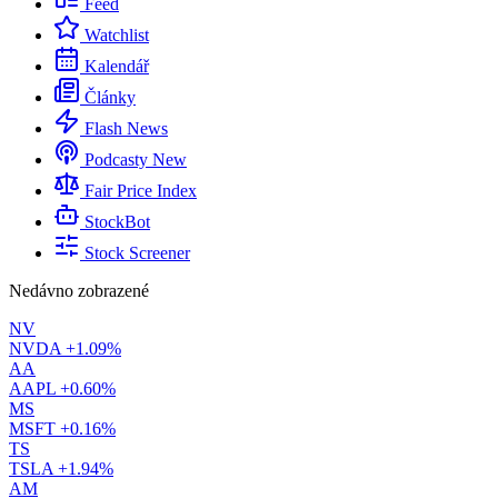
Feed
Watchlist
Kalendář
Články
Flash News
Podcasty
New
Fair Price Index
StockBot
Stock Screener
Nedávno zobrazené
NV
NVDA
+1.09%
AA
AAPL
+0.60%
MS
MSFT
+0.16%
TS
TSLA
+1.94%
AM