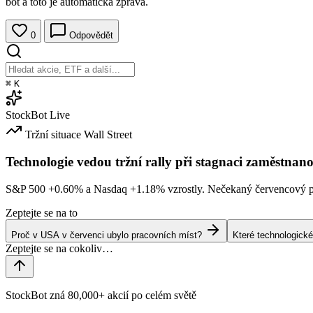
bot a toto je automatická zpráva.
0
Odpovědět
⌘
K
StockBot
Live
Tržní situace
Wall Street
Technologie vedou tržní rally při stagnaci zaměstnano
S&P 500
+0.60%
a Nasdaq
+1.18%
vzrostly. Nečekaný červencový po
Zeptejte se na to
Proč v USA v červenci ubylo pracovních míst?
Které technologické
StockBot zná 80,000+ akcií po celém světě