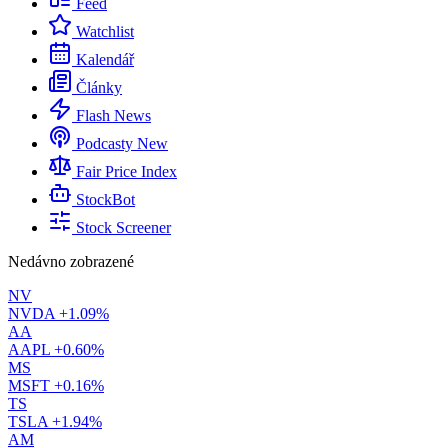
Feed
Watchlist
Kalendář
Články
Flash News
Podcasty
New
Fair Price Index
StockBot
Stock Screener
Nedávno zobrazené
NV
NVDA
+1.09%
AA
AAPL
+0.60%
MS
MSFT
+0.16%
TS
TSLA
+1.94%
AM