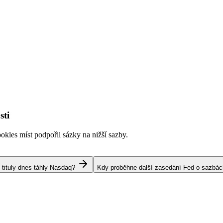
sti
kles míst podpořil sázky na nižší sazby.
 tituly dnes táhly Nasdaq?
Kdy proběhne další zasedání Fed o sazbá