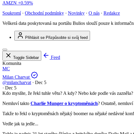
AMZN
+0.59%
Soukromí
·
Obchodní podmínky
·
Novinky
·
O nás
·
Redakce
Veškerá data poskytovaná na portálu Bulios slouží pouze k informač
Přihlásit se
Přizpůsobte si svůj feed
Feed
Toggle Sidebar
Komunita
MC
Milan Charvat
@milancharvat
·
Dec 5
·
Dec 5
Kdo myslíte, že řekl tuhle větu? A kdy? Nebo kde podle vás zazněla? 
Nemluví takto
Charlie Munger o kryptoměnách
? Ostatně, nemluví
Takže to řekl o kryptoměnách nějaký boomer na nějaké nedávné konf
Vedle jak ta jedle...
Tohle je nadpis 21 let starého článku z britského deníku Daily Mail a 