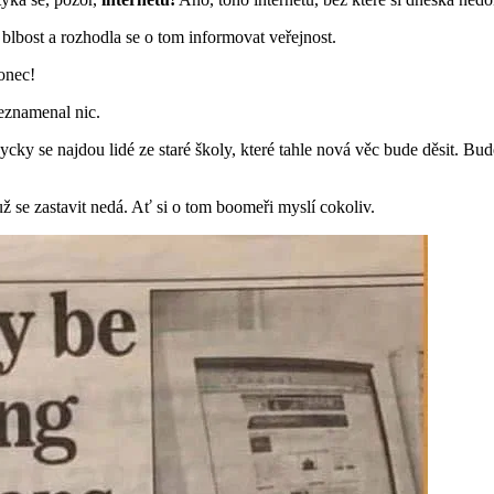
 blbost a rozhodla se o tom informovat veřejnost.
Konec!
neznamenal nic.
cky se najdou lidé ze staré školy, které tahle nová věc bude děsit. Bud
už se zastavit nedá. Ať si o tom boomeři myslí cokoliv.