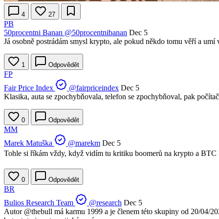
4
27
PB
50procentni Banan
@50procentnibanan
Dec 5
Já osobně postrádám smysl krypto, ale pokud někdo tomu věří a umí v
1
Odpovědět
FP
Fair Price Index
@fairpriceindex
Dec 5
Klasika, auta se zpochybňovala, telefon se zpochybňoval, pak počítač, 
0
Odpovědět
MM
Marek Matuška
@marekm
Dec 5
Tohle si říkám vždy, když vidím tu kritiku boomerů na krypto a BTC
0
Odpovědět
BR
Bulios Research Team
@research
Dec 5
Autor
@thebull
má karmu 1999 a je členem této skupiny od 20/04/2021