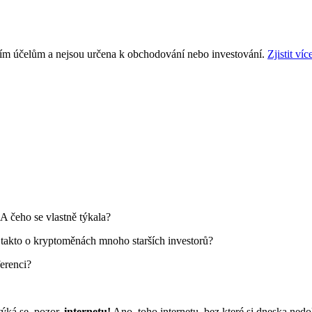
ním účelům a nejsou určena k obchodování nebo investování.
Zjistit víc
A čeho se vlastně týkala?
 takto o kryptoměnách mnoho starších investorů?
erenci?
týká se, pozor,
internetu!
Ano, toho internetu, bez které si dneska nedo