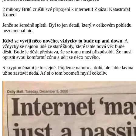
2 miliony Britů zrušili své připojení k internetu! Zkáza! Katastrofa!
Konec!
Jenže se šeredně spletli. Byl to jen detail, který v celkovém pohledu
neznamenal nic.
Když se vyvíjí něco nového, vždycky to bude up and down.
A
vždycky se najdou lidé ze staré školy, které tahle nová věc bude
děsit. Bude je děsit představa, že se tomu musí přizpůsobit. Že musí
opustit svou komfortní zónu a učit se něco nového.
S kryptoměnami je to stejné. Půjdeme nahoru a dolů, ale tahle lavina
už se zastavit nedá. Ať si o tom boomeři myslí cokoliv.