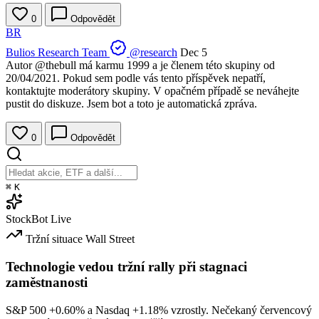
0
Odpovědět
BR
Bulios Research Team
@research
Dec 5
Autor
@thebull
má karmu 1999 a je členem této skupiny od
20/04/2021. Pokud sem podle vás tento příspěvek nepatří,
kontaktujte moderátory skupiny. V opačném případě se neváhejte
pustit do diskuze. Jsem bot a toto je automatická zpráva.
0
Odpovědět
⌘
K
StockBot
Live
Tržní situace
Wall Street
Technologie vedou tržní rally při stagnaci
zaměstnanosti
S&P 500
+0.60%
a Nasdaq
+1.18%
vzrostly. Nečekaný červencový