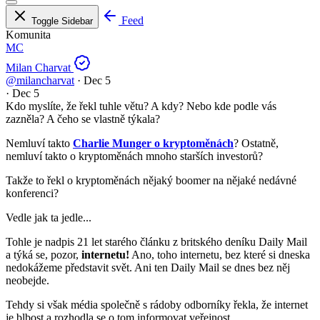
Feed
Toggle Sidebar
Komunita
MC
Milan Charvat
@milancharvat
·
Dec 5
·
Dec 5
Kdo myslíte, že řekl tuhle větu? A kdy? Nebo kde podle vás
zazněla? A čeho se vlastně týkala?
Nemluví takto
Charlie Munger o kryptoměnách
? Ostatně,
nemluví takto o kryptoměnách mnoho starších investorů?
Takže to řekl o kryptoměnách nějaký boomer na nějaké nedávné
konferenci?
Vedle jak ta jedle...
Tohle je nadpis 21 let starého článku z britského deníku Daily Mail
a týká se, pozor,
internetu!
Ano, toho internetu, bez které si dneska
nedokážeme představit svět. Ani ten Daily Mail se dnes bez něj
neobejde.
Tehdy si však média společně s rádoby odborníky řekla, že internet
je blbost a rozhodla se o tom informovat veřejnost.