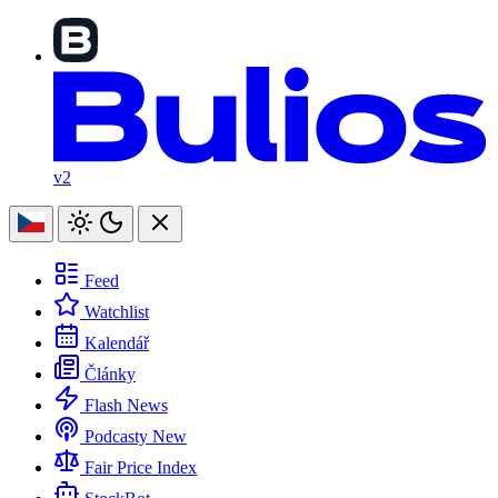
v2
Feed
Watchlist
Kalendář
Články
Flash News
Podcasty
New
Fair Price Index