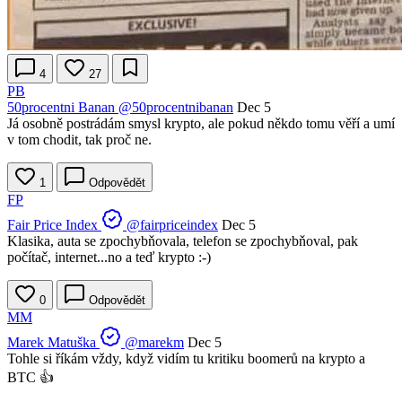
4
27
PB
50procentni Banan
@50procentnibanan
Dec 5
Já osobně postrádám smysl krypto, ale pokud někdo tomu věří a umí
v tom chodit, tak proč ne.
1
Odpovědět
FP
Fair Price Index
@fairpriceindex
Dec 5
Klasika, auta se zpochybňovala, telefon se zpochybňoval, pak
počítač, internet...no a teď krypto :-)
0
Odpovědět
MM
Marek Matuška
@marekm
Dec 5
Tohle si říkám vždy, když vidím tu kritiku boomerů na krypto a
BTC 👍