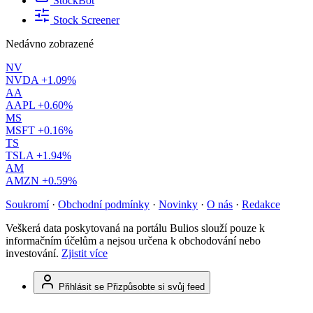
StockBot
Stock Screener
Nedávno zobrazené
NV
NVDA
+1.09%
AA
AAPL
+0.60%
MS
MSFT
+0.16%
TS
TSLA
+1.94%
AM
AMZN
+0.59%
Soukromí
·
Obchodní podmínky
·
Novinky
·
O nás
·
Redakce
Veškerá data poskytovaná na portálu Bulios slouží pouze k
informačním účelům a nejsou určena k obchodování nebo
investování.
Zjistit více
Přihlásit se
Přizpůsobte si svůj feed