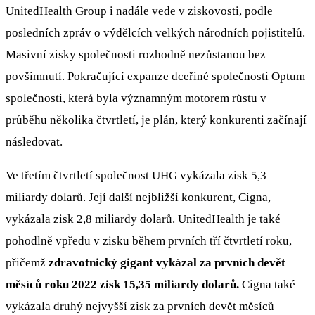
UnitedHealth Group i nadále vede v ziskovosti, podle
posledních zpráv o výdělcích velkých národních pojistitelů.
Masivní zisky společnosti rozhodně nezůstanou bez
povšimnutí. Pokračující expanze dceřiné společnosti Optum
společnosti, která byla významným motorem růstu v
průběhu několika čtvrtletí, je plán, který konkurenti začínají
následovat.
Ve třetím čtvrtletí společnost UHG vykázala zisk 5,3
miliardy dolarů. Její další nejbližší konkurent, Cigna,
vykázala zisk 2,8 miliardy dolarů. UnitedHealth je také
pohodlně vpředu v zisku během prvních tří čtvrtletí roku,
přičemž
zdravotnický gigant vykázal za prvních devět
měsíců roku 2022 zisk 15,35 miliardy dolarů.
Cigna také
vykázala druhý nejvyšší zisk za prvních devět měsíců