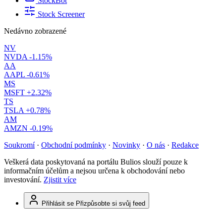
StockBot
Stock Screener
Nedávno zobrazené
NV
NVDA
-1.15%
AA
AAPL
-0.61%
MS
MSFT
+2.32%
TS
TSLA
+0.78%
AM
AMZN
-0.19%
Soukromí
·
Obchodní podmínky
·
Novinky
·
O nás
·
Redakce
Veškerá data poskytovaná na portálu Bulios slouží pouze k
informačním účelům a nejsou určena k obchodování nebo
investování.
Zjistit více
Přihlásit se
Přizpůsobte si svůj feed