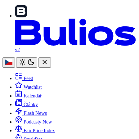
v2
Feed
Watchlist
Kalendář
Články
Flash News
Podcasty
New
Fair Price Index