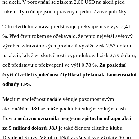
na akcii. V porovnání se ziskem 2,60 USD na akcii před
rokem. Tyto údaje jsou upraveny o jednorázové položky.
Tato čtvrtletní zpráva představuje překvapení ve výši 2,41
%. Před čtvrt rokem se očekávalo, že tento největší světový
výrobce zdravotnických produktů vykáže zisk 2,57 dolaru
na akcii, když ve skutečnosti vyprodukoval zisk 2,59 dolaru,
což představuje překvapení ve výši 0,78 %.
Za poslední
čtyři čtvrtletí společnost čtyřikrát překonala konsensuální
odhady EPS.
Mezitím společnost nadále věnuje pozornost svým
akcionářům. J&J se může pochlubit silným volným cash
flow a
nedávno oznámila program zpětného odkupu akcií
za 5 miliard dolarů.
J&J je také členem elitního klubu
Dividend Kings. Výrobce léků zvyšoval své výplaty 60 po