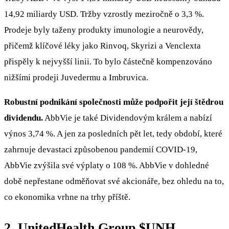
14,92 miliardy USD. Tržby vzrostly meziročně o 3,3 %.
Prodeje byly taženy produkty imunologie a neurovědy,
přičemž klíčové léky jako Rinvoq, Skyrizi a Venclexta
přispěly k nejvyšší linii. To bylo částečně kompenzováno
nižšími prodeji Juvedermu a Imbruvica.
Robustní podnikání společnosti může podpořit její štědrou
dividendu.
AbbVie je také Dividendovým králem a nabízí
výnos 3,74 %. A jen za posledních pět let, tedy období, které
zahrnuje devastaci způsobenou pandemií COVID-19,
AbbVie zvýšila své výplaty o 108 %. AbbVie v dohledné
době nepřestane odměňovat své akcionáře, bez ohledu na to,
co ekonomika vrhne na trhy příště.
2. UnitedHealth Group
$UNH