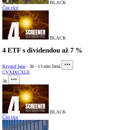
BLACK
Číst více
BLACK
4 ETF s dividendou až 7 %
Krystof Jane
·
3h
·
13 min čtení
CVX
IXC
XLE
3h
BLACK
Číst více