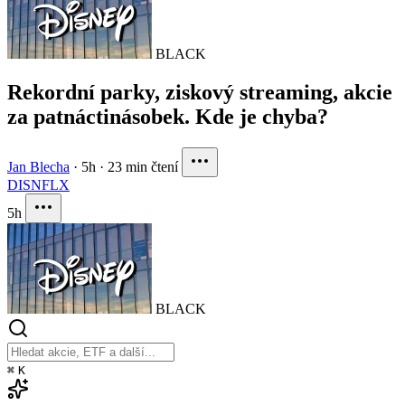
BLACK
Rekordní parky, ziskový streaming, akcie
za patnáctinásobek. Kde je chyba?
Jan Blecha
·
5h
·
23 min čtení
DIS
NFLX
5h
BLACK
⌘
K