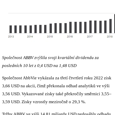
Společnost ABBV zvýšila svoji kvartální dividendu za
posledních 10 let z 0,4 USD na 1,48 USD
Společnost AbbVie vykázala za třetí čtvrtletí roku 2022 zisk
3,66 USD na akcii, čímž překonala odhad analytiků ve výši
3,56 USD. Vykazované zisky také překročily směrnici 3,55–
3,59 USD. Zisky vzrostly meziročně o 29,3 %.
Tržby ABBV ve výši 14,81 miliardy USD nedosáhly odhadu