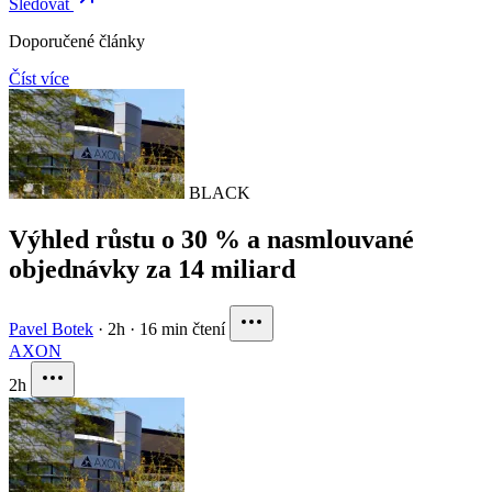
Sledovat
Doporučené články
Číst více
BLACK
Výhled růstu o 30 % a nasmlouvané
objednávky za 14 miliard
Pavel Botek
·
2h
·
16 min čtení
AXON
2h