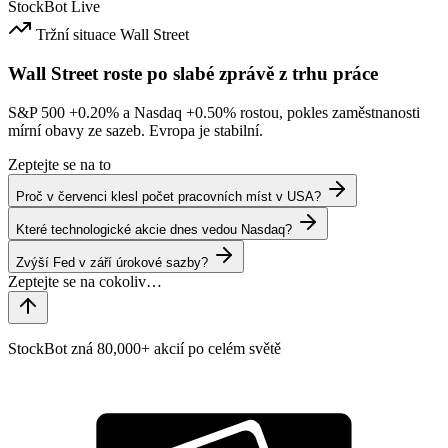
StockBot
Live
Tržní situace
Wall Street
Wall Street roste po slabé zprávě z trhu práce
S&P 500
+0.20%
a Nasdaq
+0.50%
rostou, pokles zaměstnanosti
mírní obavy ze sazeb. Evropa je stabilní.
Zeptejte se na to
Proč v červenci klesl počet pracovních míst v USA?
Které technologické akcie dnes vedou Nasdaq?
Zvýší Fed v září úrokové sazby?
StockBot zná 80,000+ akcií po celém světě