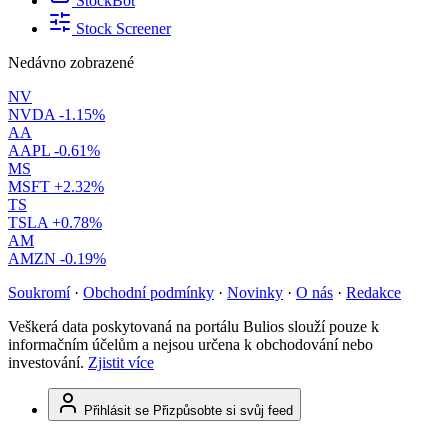
StockBot
Stock Screener
Nedávno zobrazené
NV
NVDA
-1.15%
AA
AAPL
-0.61%
MS
MSFT
+2.32%
TS
TSLA
+0.78%
AM
AMZN
-0.19%
Soukromí
·
Obchodní podmínky
·
Novinky
·
O nás
·
Redakce
Veškerá data poskytovaná na portálu Bulios slouží pouze k
informačním účelům a nejsou určena k obchodování nebo
investování.
Zjistit více
Přihlásit se
Přizpůsobte si svůj feed