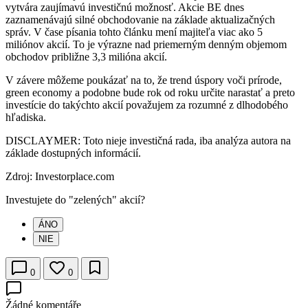
vytvára zaujímavú investičnú možnosť. Akcie BE dnes
zaznamenávajú silné obchodovanie na základe aktualizačných
správ. V čase písania tohto článku mení majiteľa viac ako 5
miliónov akcií. To je výrazne nad priemerným denným objemom
obchodov približne 3,3 milióna akcií.
V závere môžeme poukázať na to, že trend úspory voči prírode,
green economy a podobne bude rok od roku určite narastať a preto
investície do takýchto akcií považujem za rozumné z dlhodobého
hľadiska.
DISCLAYMER: Toto nieje investičná rada, iba analýza autora na
základe dostupných informácií.
Zdroj: Investorplace.com
Investujete do "zelených" akcií?
ÁNO
NIE
0
0
Žádné komentáře