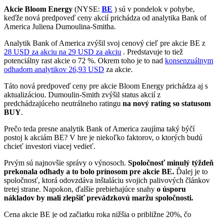
Akcie Bloom Energy
(NYSE:
BE
) sú v pondelok v pohybe,
keďže nová predpoveď ceny akcií prichádza od analytika Bank of
America Juliena Dumoulina-Smitha.
Analytik Bank of America zvýšil svoj cenový cieľ pre akcie BE z
28 USD za akciu na 29 USD za akciu
. Predstavuje to tiež
potenciálny rast akcie o 72 %. Okrem toho je to nad
konsenzuálnym
odhadom analytikov 26,93 USD
za akcie.
Táto nová predpoveď ceny pre akcie Bloom Energy prichádza aj s
aktualizáciou. Dumoulin-Smith zvýšil status akcií z
predchádzajúceho neutrálneho ratingu
na nový rating so statusom
BUY
.
Prečo teda presne analytik Bank of America zaujíma taký býčí
postoj k akciám BE? V hre je niekoľko faktorov, o ktorých budú
chcieť investori viacej vedieť.
Prvým sú najnovšie správy o výnosoch.
Spoločnosť minulý týždeň
prekonala odhady a to bolo prínosom pre akcie BE.
Ďalej je to
spoločnosť, ktorá odovzdáva inštaláciu svojich palivových článkov
tretej strane. Napokon, ďalšie prebiehajúce snahy
o úsporu
nákladov by mali zlepšiť prevádzkovú maržu spoločnosti.
Cena akcie BE je od začiatku roka nižšia o približne 20%, čo