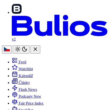
v2
Feed
Watchlist
Kalendář
Články
Flash News
Podcasty
New
Fair Price Index