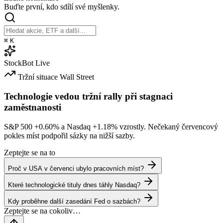
Buďte první, kdo sdílí své myšlenky.
⌘
K
StockBot
Live
Tržní situace
Wall Street
Technologie vedou tržní rally při stagnaci
zaměstnanosti
S&P 500
+0.60%
a Nasdaq
+1.18%
vzrostly. Nečekaný červencový
pokles míst podpořil sázky na nižší sazby.
Zeptejte se na to
Proč v USA v červenci ubylo pracovních míst?
Které technologické tituly dnes táhly Nasdaq?
Kdy proběhne další zasedání Fed o sazbách?