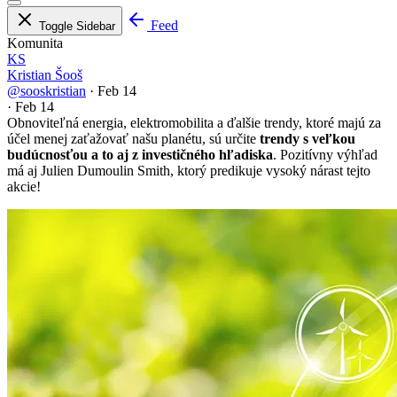
Feed
Toggle Sidebar
Komunita
KS
Kristian Šooš
@sooskristian
·
Feb 14
·
Feb 14
Obnoviteľná energia, elektromobilita a ďalšie trendy, ktoré majú za
účel menej zaťažovať našu planétu, sú určite
trendy s veľkou
budúcnosťou a to aj z investičného hľadiska
. Pozitívny výhľad
má aj Julien Dumoulin Smith, ktorý predikuje vysoký nárast tejto
akcie!