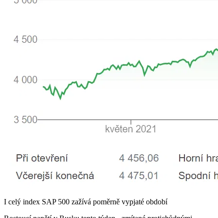
I celý index SAP 500 zažívá poměrně vypjaté období