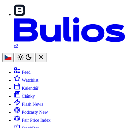
v2
Feed
Watchlist
Kalendář
Články
Flash News
Podcasty
New
Fair Price Index