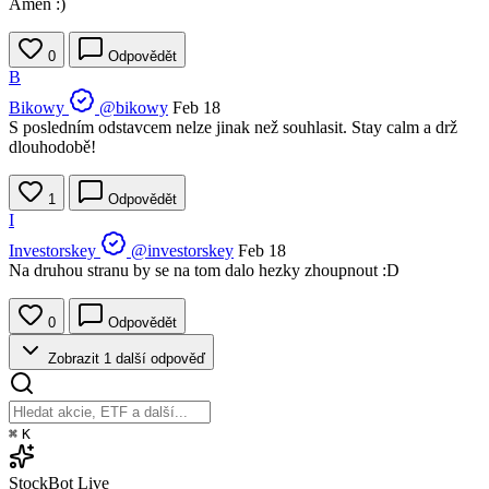
Amen :)
0
Odpovědět
B
Bikowy
@bikowy
Feb 18
S posledním odstavcem nelze jinak než souhlasit. Stay calm a drž
dlouhodobě!
1
Odpovědět
I
Investorskey
@investorskey
Feb 18
Na druhou stranu by se na tom dalo hezky zhoupnout :D
0
Odpovědět
Zobrazit 1 další odpověď
⌘
K
StockBot
Live