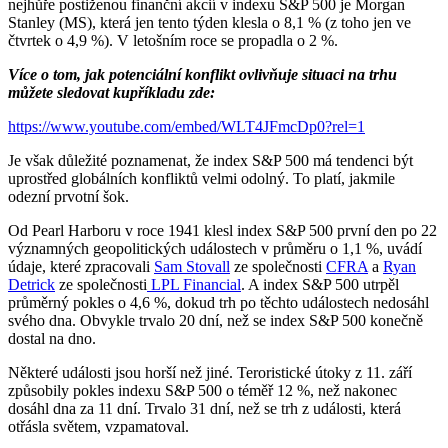
nejhůře postiženou finanční akcií v indexu S&P 500 je Morgan
Stanley (MS), která jen tento týden klesla o 8,1 % (z toho jen ve
čtvrtek o 4,9 %). V letošním roce se propadla o 2 %.
Více o tom, jak potenciální konflikt ovlivňuje situaci na trhu
můžete sledovat kupříkladu zde:
https://www.youtube.com/embed/WLT4JFmcDp0?rel=1
Je však důležité poznamenat, že index S&P 500 má tendenci být
uprostřed globálních konfliktů velmi odolný. To platí, jakmile
odezní prvotní šok.
Od Pearl Harboru v roce 1941 klesl index S&P 500 první den po 22
významných geopolitických událostech v průměru o 1,1 %, uvádí
údaje, které zpracovali
Sam Stovall
ze společnosti
CFRA
a
Ryan
Detrick
ze společnosti
LPL Financial
. A index S&P 500 utrpěl
průměrný pokles o 4,6 %, dokud trh po těchto událostech nedosáhl
svého dna. Obvykle trvalo 20 dní, než se index S&P 500 konečně
dostal na dno.
Některé události jsou horší než jiné. Teroristické útoky z 11. září
způsobily pokles indexu S&P 500 o téměř 12 %, než nakonec
dosáhl dna za 11 dní. Trvalo 31 dní, než se trh z události, která
otřásla světem, vzpamatoval.