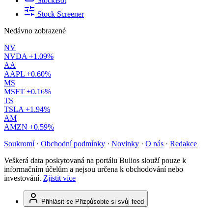
StockBot
Stock Screener
Nedávno zobrazené
NV
NVDA
+1.09%
AA
AAPL
+0.60%
MS
MSFT
+0.16%
TS
TSLA
+1.94%
AM
AMZN
+0.59%
Soukromí
·
Obchodní podmínky
·
Novinky
·
O nás
·
Redakce
Veškerá data poskytovaná na portálu Bulios slouží pouze k
informačním účelům a nejsou určena k obchodování nebo
investování.
Zjistit více
Přihlásit se
Přizpůsobte si svůj feed