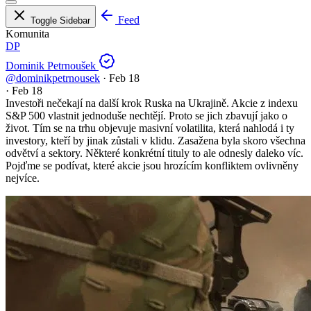
Feed
Toggle Sidebar
Komunita
DP
Dominik Petrnoušek
@dominikpetrnousek
·
Feb 18
·
Feb 18
Investoři nečekají na další krok Ruska na Ukrajině. Akcie z indexu
S&P 500 vlastnit jednoduše nechtějí. Proto se jich zbavují jako o
život. Tím se na trhu objevuje masivní volatilita, která nahlodá i ty
investory, kteří by jinak zůstali v klidu. Zasažena byla skoro všechna
odvětví a sektory. Některé konkrétní tituly to ale odnesly daleko víc.
Pojďme se podívat, které akcie jsou hrozícím konfliktem ovlivněny
nejvíce.