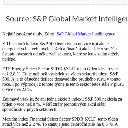
Nejhůř zasažené tituly. Zdroj:
SaP Global Market Intellingence
Z 11 sektorů indexu S&P 500 tento týden nejvíce trpí akcie
energetických a veřejných služeb a finanční akcie. Jde o součást
ústupu investorů od některých sektorů, které se letos zatím držely
nejlépe.
ETF Energy Select Sector SPDR
$XLE
tento týden klesl o více
než 2,8 %. To je nejhorší výsledek ze všech sektorů indexu S&P
500. A je to částečně deflace dosavadního prudkého růstu v tomto
roce. I po výprodeji z tohoto týdne je tento sektor letos stále v plusu
o více než 23 %.
Zajímavé však je, že ani jedna akcie z indexu S&P 500 neklesla za
týden o více než 8 %. Větší ztráty jednotlivých akcií sráží
společnosti v jiných sektorech.
Mezitím index Financial Select Sector SPDR
$XLF
tento týden
ztrácí více než 2,2 %. To stahuje jeho celoroční zisk na 0,5 %. A