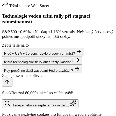
Tržní situace
Wall Street
Technologie vedou tržní rally při stagnaci
zaměstnanosti
S&P 500
+0.60%
a Nasdaq
+1.18%
vzrostly. Nečekaný červencový
pokles míst podpořil sázky na nižší sazby.
Zeptejte se na to
Proč v USA v červenci ubylo pracovních míst?
Které technologické tituly dnes táhly Nasdaq?
Kdy proběhne další zasedání Fed o sazbách?
StockBot zná 80,000+ akcií po celém světě
Hledejte nebo se zeptejte na cokoliv…
Používáme nezbytné cookies pro fungování webu a volitelné