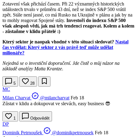
Zotavení však přichází časem. Při 22 významných historických
událostech trvalo v průměru 43 dní, než se index S&P 500 vrátil
zpět. Stále není jasné, co má Rusko na Ukrajině v plánu a jak by na
to mohly reagovat Spojené státy.
Investoři do indexu S&P 500
však alespoň vědí, jak má trh tendenci reagovat. Kolem a kolem
- zůstaňme v klidu přátelé :)
Který sektor je naopak vhodné v této situaci sledovat?
Nastal
čas vydělat: Který sektor z vás právě teď může udělat
milionáře?
Nejedná se o investiční doporučení. Jde čistě o můj názor na
základě analýzy Matta Krantze.
5
28
MC
Milan Charvat
@milancharvat
Feb 18
Zůstat v klidu a dokupovat ve slevách, easy business 😎
1
Odpovědět
DP
Dominik Petrnoušek
@dominikpetrnousek
Feb 18