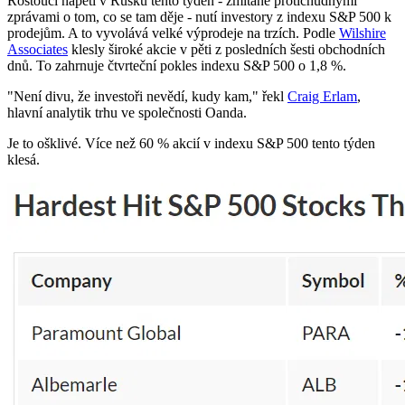
Rostoucí napětí v Rusku tento týden - zmítané protichůdnými
zprávami o tom, co se tam děje - nutí investory z indexu S&P 500 k
prodejům. A to vyvolává velké výprodeje na trzích. Podle
Wilshire
Associates
klesly široké akcie v pěti z posledních šesti obchodních
dnů. To zahrnuje čtvrteční pokles indexu S&P 500 o 1,8 %.
"Není divu, že investoři nevědí, kudy kam," řekl
Craig Erlam
,
hlavní analytik trhu ve společnosti Oanda.
Je to ošklivé. Více než 60 % akcií v indexu S&P 500 tento týden
klesá.