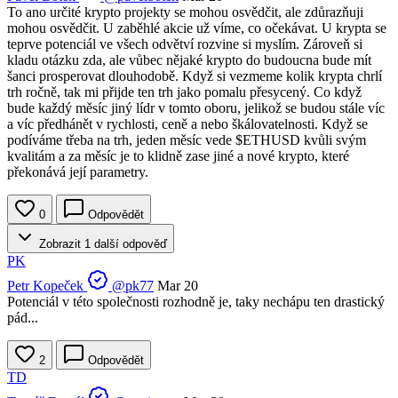
To ano určité krypto projekty se mohou osvědčit, ale zdůrazňuji
mohou osvědčit. U zaběhlé akcie už víme, co očekávat. U krypta se
teprve potenciál ve všech odvětví rozvine si myslím. Zároveň si
kladu otázku zda, ale vůbec nějaké krypto do budoucna bude mít
šanci prosperovat dlouhodobě. Když si vezmeme kolik krypta chrlí
trh ročně, tak mi přijde ten trh jako pomalu přesycený. Co když
bude každý měsíc jiný lídr v tomto oboru, jelikož se budou stále víc
a víc předhánět v rychlosti, ceně a nebo škálovatelnosti. Když se
podíváme třeba na trh, jeden měsíc vede
$ETHUSD
kvůli svým
kvalitám a za měsíc je to klidně zase jiné a nové krypto, které
překonává její parametry.
0
Odpovědět
Zobrazit 1 další odpověď
PK
Petr Kopeček
@pk77
Mar 20
Potenciál v této společnosti rozhodně je, taky nechápu ten drastický
pád...
2
Odpovědět
TD