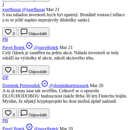
J
josefhusar
@josefhusar
Mar 21
S tou náladou investorů bych byl opatrný. Brutálně rostoucí inflace
a to se ještě naplno neprojevily důsledky sankcí.
0
Odpovědět
PB
Pavel Botek
@pavelbotek
Mar 21
Celý článek je zaměřen na jednu akcii. Nálada investorů se tedy
odráží na výsledky té akcie, nikoli akciového trhu.
0
Odpovědět
DP
Dominik Petrnoušek
@dominikpetrnousek
Mar 20
A to já tomu zase tak nevěřím. Celkově se o opravdu
DLOUHODOBOU budoucnost (takže třeba 30 let) Fintechu bojím.
Myslím, že nějaký kryptoprojekt ho dost možná úplně nahradí.
0
Odpovědět
PB
Pavel Botek
@pavelbotek
Mar 20