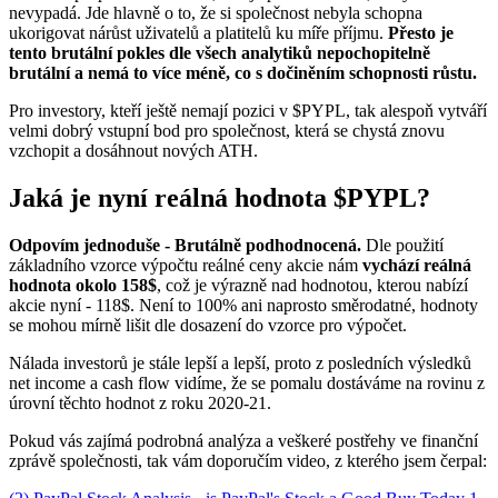
nevypadá. Jde hlavně o to, že si společnost nebyla schopna
ukorigovat nárůst uživatelů a platitelů ku míře příjmu.
Přesto je
tento brutální pokles dle všech analytiků nepochopitelně
brutální a nemá to více méně, co s dočiněním schopnosti růstu.
Pro investory, kteří ještě nemají pozici v
$PYPL
, tak alespoň vytváří
velmi dobrý vstupní bod pro společnost, která se chystá znovu
vzchopit a dosáhnout nových ATH.
Jaká je nyní reálná hodnota
$PYPL
?
Odpovím jednoduše - Brutálně podhodnocená.
Dle použití
základního vzorce výpočtu reálné ceny akcie nám
vychází reálná
hodnota okolo 158$
, což je výrazně nad hodnotou, kterou nabízí
akcie nyní - 118$. Není to 100% ani naprosto směrodatné, hodnoty
se mohou mírně lišit dle dosazení do vzorce pro výpočet.
Nálada investorů je stále lepší a lepší, proto z posledních výsledků
net income a cash flow vidíme, že se pomalu dostáváme na rovinu z
úrovní těchto hodnot z roku 2020-21.
Pokud vás zajímá podrobná analýza a veškeré postřehy ve finanční
zprávě společnosti, tak vám doporučím video, z kterého jsem čerpal: