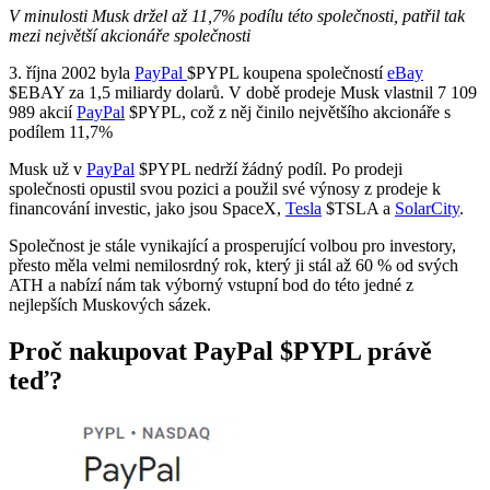
V minulosti Musk držel až 11,7% podílu této společnosti, patřil tak
mezi největší akcionáře společnosti
3. října 2002 byla
PayPal
$PYPL
koupena společností
eBay
$EBAY
za 1,5 miliardy dolarů. V době prodeje Musk vlastnil 7 109
989 akcií
PayPal
$PYPL
, což z něj činilo největšího akcionáře s
podílem 11,7%
Musk už v
PayPal
$PYPL
nedrží žádný podíl. Po prodeji
společnosti opustil svou pozici a použil své výnosy z prodeje k
financování investic, jako jsou SpaceX,
Tesla
$TSLA
a
SolarCity
.
Společnost je stále vynikající a prosperující volbou pro investory,
přesto měla velmi nemilosrdný rok, který ji stál až 60 % od svých
ATH a nabízí nám tak výborný vstupní bod do této jedné z
nejlepších Muskových sázek.
Proč nakupovat PayPal
$PYPL
právě
teď?