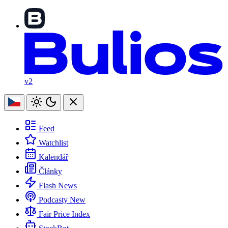
v2
Feed
Watchlist
Kalendář
Články
Flash News
Podcasty
New
Fair Price Index