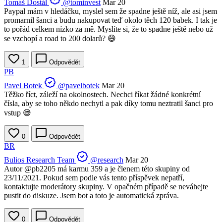
Tomáš Dostál
@tominvest
Mar 20
Paypal mám v hledáčku, myslel sem že spadne ještě níž, ale asi jsem
promarnil šanci a budu nakupovat teď okolo těch 120 babek. I tak je
to pořád celkem nízko za mě. Myslíte si, že to spadne ještě nebo už
se vzchopí a road to 200 dolarů? 😄
1
Odpovědět
PB
Pavel Botek
@pavelbotek
Mar 20
Těžko říct, záleží na okolnostech. Nechci říkat žádné konkrétní
čísla, aby se toho někdo nechytl a pak díky tomu neztratil šanci pro
vstup 😅
0
Odpovědět
BR
Bulios Research Team
@research
Mar 20
Autor
@pb2205
má karmu 359 a je členem této skupiny od
23/11/2021. Pokud sem podle vás tento příspěvek nepatří,
kontaktujte moderátory skupiny. V opačném případě se neváhejte
pustit do diskuze. Jsem bot a toto je automatická zpráva.
0
Odpovědět