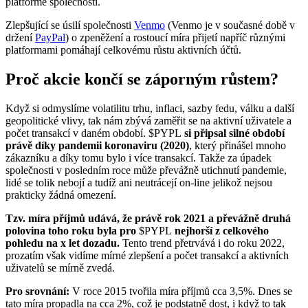
platformě společnosti.
Zlepšující se úsilí společnosti
Venmo
(Venmo je v současné době v
držení
PayPal
) o zpeněžení a rostoucí míra přijetí napříč různými
platformami pomáhají celkovému růstu aktivních účtů.
Proč akcie končí se záporným růstem?
Když si odmyslíme volatilitu trhu, inflaci, sazby fedu, válku a další
geopolitické vlivy, tak nám zbývá zaměřit se na aktivní uživatele a
počet transakcí v daném období.
$PYPL
si připsal silné období
právě díky pandemii koronaviru (2020)
, který přinášel mnoho
zákazníku a díky tomu bylo i více transakcí. Takže za úpadek
společnosti v posledním roce může převážně utichnutí pandemie,
lidé se tolik nebojí a tudíž ani neutrácejí on-line jelikož nejsou
prakticky žádná omezení.
Tzv. míra příjmů udává, že právě rok 2021 a převážně druhá
polovina toho roku byla pro
$PYPL
nejhorší z celkového
pohledu na x let dozadu.
Tento trend přetrvává i do roku 2022,
prozatím však vidíme mírné zlepšení a počet transakcí a aktivních
uživatelů se mírně zvedá.
Pro srovnání:
V roce 2015 tvořila míra příjmů cca 3,5%. Dnes se
tato míra propadla na cca 2%, což je podstatně dost, i když to tak