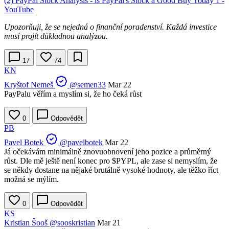
(2) PayPal Stock Analysis - is PayPal's Stock a Good Buy Today 1 -
YouTube
Upozorňuji, že se nejedná o finanční poradenství. Každá investice
musí projít důkladnou analýzou.
17
74
KN
Kryštof Nemeš
@semen33
Mar 22
PayPalu věřím a myslím si, že ho čeká růst
0
Odpovědět
PB
Pavel Botek
@pavelbotek
Mar 22
Já očekávám minimálně znovuobnovení jeho pozice a průměrný
růst. Dle mě ještě není konec pro
$PYPL
, ale zase si nemyslím, že
se někdy dostane na nějaké brutálně vysoké hodnoty, ale těžko říct
možná se mýlím.
0
Odpovědět
KS
Kristian Šooš
@sooskristian
Mar 21