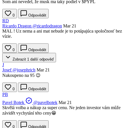
Som ani nevedel, že musk ma taky podiel v
$PYPL
0
Odpovědět
RD
Ricardo Dragon
@ricardodragon
Mar 21
MAL ! Uz nema a ani mat nebude je to potápajúca spoločnosť bez
vízie.
0
Odpovědět
Zobrazit 1 další odpověď
J
Josef
@josephrich
Mar 21
Nakoupeno na 95 😉
0
Odpovědět
PB
Pavel Botek
@pavelbotek
Mar 21
Skvělá volba a nákup za super cenu. Ne jeden investor vám může
závidět vychytání této ceny😁
0
Odpovědět