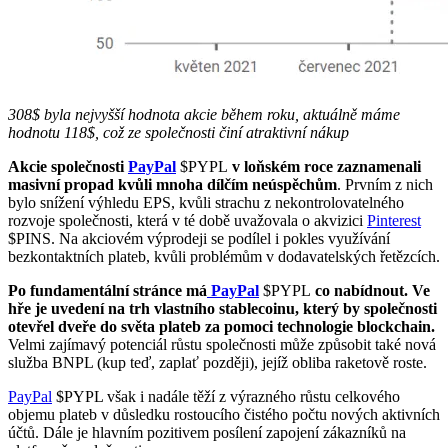
308$ byla nejvyšší hodnota akcie během roku, aktuálně máme
hodnotu 118$, což ze společnosti činí atraktivní nákup
Akcie společnosti
PayPal
$PYPL
v loňském roce zaznamenali
masivní propad kvůli mnoha dílčím neúspěchům
. Prvním z nich
bylo snížení výhledu EPS, kvůli strachu z nekontrolovatelného
rozvoje společnosti, která v té době uvažovala o akvizici
Pinterest
$PINS
. Na akciovém výprodeji se podílel i pokles využívání
bezkontaktních plateb, kvůli problémům v dodavatelských řetězcích.
Po fundamentální stránce má
PayPal
$PYPL
co nabídnout. Ve
hře je uvedení na trh vlastního stablecoinu, který by společnosti
otevřel dveře do světa plateb za pomoci technologie blockchain.
Velmi zajímavý potenciál růstu společnosti může způsobit také nová
služba BNPL (kup teď, zaplať později), jejíž obliba raketově roste.
PayPal
$PYPL
však i nadále těží z výrazného růstu celkového
objemu plateb v důsledku rostoucího čistého počtu nových aktivních
účtů. Dále je hlavním pozitivem posílení zapojení zákazníků na