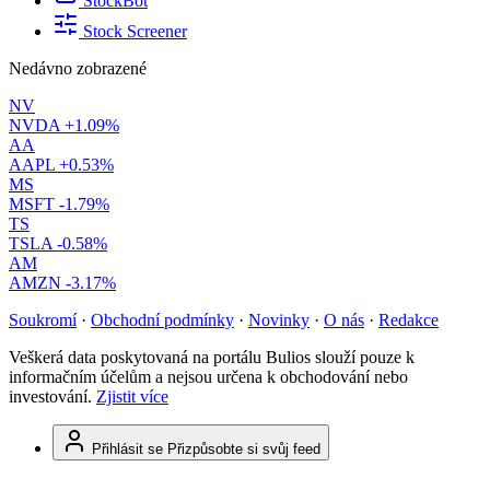
StockBot
Stock Screener
Nedávno zobrazené
NV
NVDA
+1.09%
AA
AAPL
+0.53%
MS
MSFT
-1.79%
TS
TSLA
-0.58%
AM
AMZN
-3.17%
Soukromí
·
Obchodní podmínky
·
Novinky
·
O nás
·
Redakce
Veškerá data poskytovaná na portálu Bulios slouží pouze k
informačním účelům a nejsou určena k obchodování nebo
investování.
Zjistit více
Přihlásit se
Přizpůsobte si svůj feed