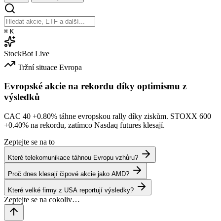
⌘
K
StockBot
Live
Tržní situace
Evropa
Evropské akcie na rekordu díky optimismu z
výsledků
CAC 40
+0.80%
táhne evropskou rally díky ziskům. STOXX 600
+0.40%
na rekordu, zatímco Nasdaq futures klesají.
Zeptejte se na to
Které telekomunikace táhnou Evropu vzhůru?
Proč dnes klesají čipové akcie jako AMD?
Které velké firmy z USA reportují výsledky?