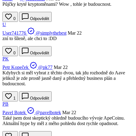
Půjčky kryté kryptoměnami? Wow , tohle je budoucnost.
0
Odpovědět
U
User741776
@simplythebest
Mar 22
zní to šíleně, ale chci to :DD
0
Odpovědět
PK
Petr Kopeček
@pk77
Mar 22
Kdybych si měl vybrat z těchto dvou, tak jdu rozhodně do Aave
jelikož je zde prostě jasně daný a přehledný business plán a
budoucnost.
1
Odpovědět
PB
Pavel Botek
@pavelbotek
Mar 22
Také jsem dost skeptický ohledně budoucího vývoje ApeCoinu.
Aktuální hype by měl z mého pohledu dost rychle opadnout.