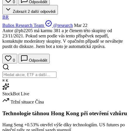
0
Odpovědět
Zobrazit 2 další odpovědi
BR
Bulios Research Team
@research
Mar 22
Autor
@pb2205
má karmu 381 a je členem této skupiny od
23/11/2021. Pokud sem podle vás tento příspěvek nepatří,
kontaktujte moderátory skupiny. V opačném případě se neváhejte
pustit do diskuze. Jsem bot a toto je automatická zpráva.
0
Odpovědět
⌘
K
StockBot
Live
Tržní situace
Čína
Technologie táhnou Hong Kong při otevření vzhůru
Hang Seng
+0.53%
otevřel výše díky technologiím. US futures po
páteční rally ze snížení sazeb stagnují.