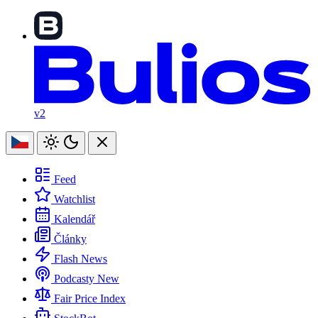
v2
Feed
Watchlist
Kalendář
Články
Flash News
Podcasty
New
Fair Price Index