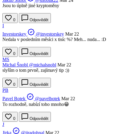
Jakub Šnobl
@snoblik22
Mar 24
Jsou to úplně jiné kryptoměny
0
Odpovědět
I
Investorskey
@investorskey
Mar 22
Nedala v posledním měsíci x tisíc %? Meh... nuda... :D
0
Odpovědět
MS
Michal Šnobl
@michalsnobl
Mar 22
slyším o tom prvně, zajímavý tip :))
0
Odpovědět
PB
Pavel Botek
@pavelbotek
Mar 22
To rozhodně, nabízí toho mnoho😁
0
Odpovědět
J
Jirka
@jiradohnal
Mar 22