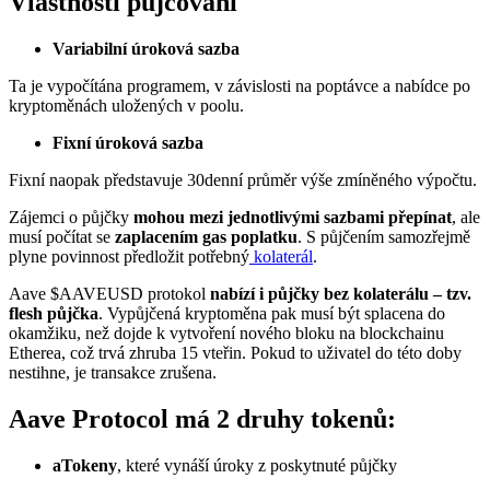
Vlastnosti půjčování
Variabilní úroková sazba
Ta je vypočítána programem, v závislosti na poptávce a nabídce po
kryptoměnách uložených v poolu.
Fixní úroková sazba
Fixní naopak představuje 30denní průměr výše zmíněného výpočtu.
Zájemci o půjčky
mohou mezi jednotlivými sazbami přepínat
, ale
musí počítat se
zaplacením gas poplatku
. S půjčením samozřejmě
plyne povinnost předložit potřebný
kolaterál
.
Aave
$AAVEUSD
protokol
nabízí i půjčky bez kolaterálu – tzv.
flesh půjčka
. Vypůjčená kryptoměna pak musí být splacena do
okamžiku, než dojde k vytvoření nového bloku na blockchainu
Etherea, což trvá zhruba 15 vteřin. Pokud to uživatel do této doby
nestihne, je transakce zrušena.
Aave Protocol má 2 druhy tokenů:
aTokeny
, které vynáší úroky z poskytnuté půjčky