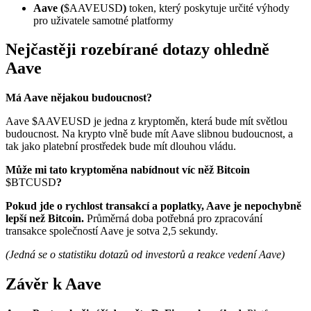
Aave (
$AAVEUSD
)
token, který poskytuje určité výhody
pro uživatele samotné platformy
Nejčastěji rozebírané dotazy ohledně
Aave
Má Aave nějakou budoucnost?
Aave
$AAVEUSD
je jedna z kryptoměn, která bude mít světlou
budoucnost. Na krypto vlně bude mít Aave slibnou budoucnost, a
tak jako platební prostředek bude mít dlouhou vládu.
Může mi tato kryptoměna nabídnout víc něž Bitcoin
$BTCUSD
?
Pokud jde o rychlost transakcí a poplatky, Aave je nepochybně
lepší než Bitcoin.
Průměrná doba potřebná pro zpracování
transakce společností Aave je sotva 2,5 sekundy.
(Jedná se o statistiku dotazů od investorů a reakce vedení Aave)
Závěr k Aave