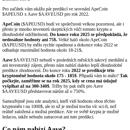
Pro začátek vám ukážu pár predikcí ve srovnání ApeCoin
$APEUSD x Aave
$AAVEUSD
pro rok 2022.
ApeCoin
($APEUSD) budí ve společnosti velkou pozornost, ale i
přesto je mnoho investorů skeptických vůči tomuto kryptu a
dlouhodobé udržitelnosti.
Do konce roku 2025 se předpokládá, že
nedosáhne hodnoty ani 75$.
Velké haló okolo ApeCoin
($APEUSD) by mělo rychle opadnout a dokonce roku 2022 se
odhaduje maximální hodnota okolo 18-21$
.
Aave
$AAVEUSD
nebudí v posledních měsících takový mediální a
ani investorský zájem, přesto nám nabízí daleko lepší dlouhodobé
predikce zhodnocení. Do konce roku
2022 se predikuje této
kryptoměně hodnota okolo 175 - 185$
. Připadá vám to málo?
Tak
počkejte, zaměříme se na rok 2025, kdy se cena má údajně
vyšplhat až na 300-340$
. Tržby by pak měli pro Aave
$AAVEUSD
představovat nárůst až o 750%.
Samozřejmě jsou zde analytici, kteří vidí hodnotu obou těchto
kryptoměn i na 1000$, ale to už je možná trochu víc sci-fi, než
reálně založená a možná predikce. Ale ve světě krypta je možné
ledacos, takže nebudu zatracovat ani tuto predikci.
Co nám nabízí Aave?