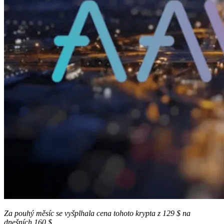
Za pouhý měsíc se vyšplhala cena tohoto krypta z 129 $ na
dnešních 160 $