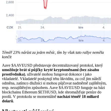
Téměř 23% nárůst za jeden měsíc, tím by však tato rallye neměla
končit
Aave
$AAVEUSD
představuje decentralizovaný protokol, který
umožňuje brát si půjčky kryté kryptoměnami (bez zásahu
prostředníka)
, uživatelé mohou fungovat dokonce i jako
vkladatelé. Vkladatelé poskytují trhu likviditu, za což jim náleží
odměna, zatímco dlužníci si mohou půjčovat nadměrně zajištěným,
resp. nezajištěným způsobem. Aave
$AAVEUSD
funguje na bázi
blockchainu Ethereum
$ETHUSD
, kde shromažďuje peníze do
poolů. V protokolu se momentálně
nachází téměř 18 miliard
dolarů
.