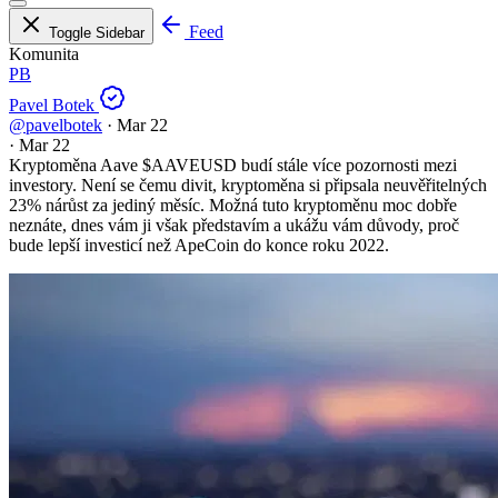
Feed
Toggle Sidebar
Komunita
PB
Pavel Botek
@pavelbotek
·
Mar 22
·
Mar 22
Kryptoměna Aave
$AAVEUSD
budí stále více pozornosti mezi
investory. Není se čemu divit, kryptoměna si připsala neuvěřitelných
23% nárůst za jediný měsíc. Možná tuto kryptoměnu moc dobře
neznáte, dnes vám ji však představím a ukážu vám důvody, proč
bude lepší investicí než ApeCoin do konce roku 2022.