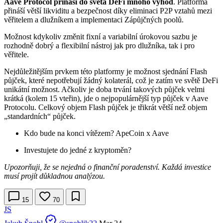
Aave Protocol přináší do světa DeFi mnoho výhod
. Platforma
přináší větší likviditu a bezpečnost díky eliminaci P2P vztahů mezi
věřitelem a dlužníkem a implementaci Zápůjčných poolů.
Možnost kdykoliv změnit fixní a variabilní úrokovou sazbu je
rozhodně dobrý a flexibilní nástroj jak pro dlužníka, tak i pro
věřitele.
Nejdůležitějším prvkem této platformy je možnost sjednání Flash
půjček, které nepotřebují žádný kolaterál, což je zatím ve světě DeFi
unikátní možnost. Ačkoliv je doba trvání takových půjček velmi
krátká (kolem 15 vteřin), jde o nejpopulárnější typ půjček v Aave
Protocolu. Celkový objem Flash půjček je třikrát větší než objem
„standardních“ půjček.
Kdo bude na konci vítězem? ApeCoin x Aave
Investujete do jedné z kryptoměn?
Upozorňuji, že se nejedná o finanční poradenství. Každá investice
musí projít důkladnou analýzou.
15
70
JS