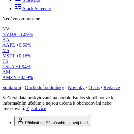
StockBot
Stock Screener
Nedávno zobrazené
NV
NVDA
+1.09%
AA
AAPL
+0.60%
MS
MSFT
+0.16%
TS
TSLA
+1.94%
AM
AMZN
+0.59%
Soukromí
·
Obchodní podmínky
·
Novinky
·
O nás
·
Redakce
Veškerá data poskytovaná na portálu Bulios slouží pouze k
informačním účelům a nejsou určena k obchodování nebo
investování.
Zjistit více
Přihlásit se
Přizpůsobte si svůj feed