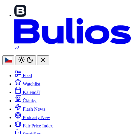
v2
Feed
Watchlist
Kalendář
Články
Flash News
Podcasty
New
Fair Price Index