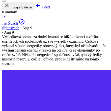
Feed
Toggle Sidebar
Komunita
JS
Jan Švach
@jansvach
·
Aug 9
·
Aug 9
Výsledková sezóna za druhý kvartál se blíží ke konci a většina
energetických společností již své výsledky oznámily. Celkově
vykázal sektor energetiky obrovský růst, který byl očekávaně hnán
vyššími cenami energií v reakci na otevírající se ekonomiky po
celém světě. Některé energetické společnosti však tyto výsledky
naprosto rozdrtily, což je i důvod, proč si našly místo na tomto
seznamu.