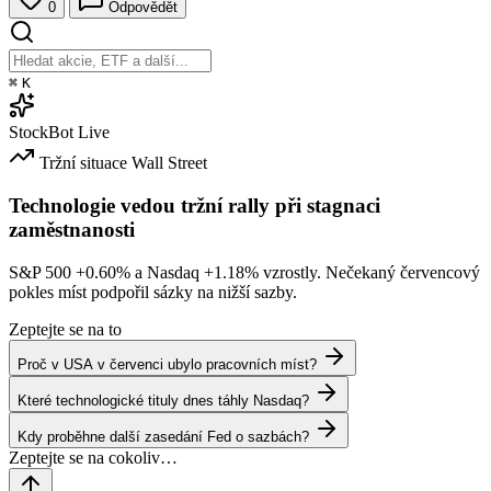
0
Odpovědět
⌘
K
StockBot
Live
Tržní situace
Wall Street
Technologie vedou tržní rally při stagnaci
zaměstnanosti
S&P 500
+0.60%
a Nasdaq
+1.18%
vzrostly. Nečekaný červencový
pokles míst podpořil sázky na nižší sazby.
Zeptejte se na to
Proč v USA v červenci ubylo pracovních míst?
Které technologické tituly dnes táhly Nasdaq?
Kdy proběhne další zasedání Fed o sazbách?