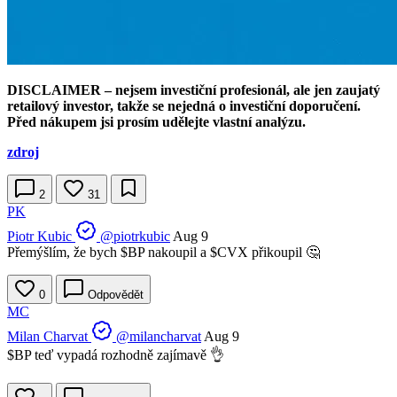
DISCLAIMER – nejsem investiční profesionál, ale jen zaujatý
retailový investor, takže se nejedná o investiční doporučení.
Před nákupem jsi prosím udělejte vlastní analýzu.
zdroj
2
31
PK
Piotr Kubic
@piotrkubic
Aug 9
Přemýšlím, že bych
$BP
nakoupil a
$CVX
přikoupil 🤔
0
Odpovědět
MC
Milan Charvat
@milancharvat
Aug 9
$BP teď vypadá rozhodně zajímavě 👌