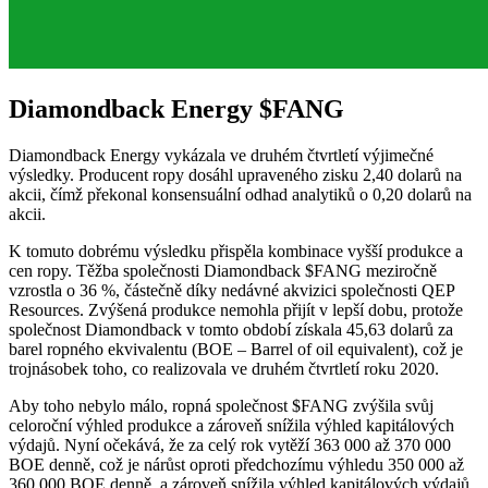
Diamondback Energy
$FANG
Diamondback Energy vykázala ve druhém čtvrtletí výjimečné
výsledky. Producent ropy dosáhl upraveného zisku 2,40 dolarů na
akcii, čímž překonal konsensuální odhad analytiků o 0,20 dolarů na
akcii.
K tomuto dobrému výsledku přispěla kombinace vyšší produkce a
cen ropy. Těžba společnosti Diamondback
$FANG
meziročně
vzrostla o 36 %, částečně díky nedávné akvizici společnosti QEP
Resources. Zvýšená produkce nemohla přijít v lepší dobu, protože
společnost Diamondback v tomto období získala 45,63 dolarů za
barel ropného ekvivalentu (BOE – Barrel of oil equivalent), což je
trojnásobek toho, co realizovala ve druhém čtvrtletí roku 2020.
Aby toho nebylo málo, ropná společnost
$FANG
zvýšila svůj
celoroční výhled produkce a zároveň snížila výhled kapitálových
výdajů. Nyní očekává, že za celý rok vytěží 363 000 až 370 000
BOE denně, což je nárůst oproti předchozímu výhledu 350 000 až
360 000 BOE denně, a zároveň snížila výhled kapitálových výdajů