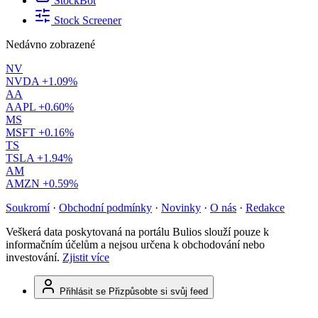
StockBot
Stock Screener
Nedávno zobrazené
NV
NVDA
+1.09%
AA
AAPL
+0.60%
MS
MSFT
+0.16%
TS
TSLA
+1.94%
AM
AMZN
+0.59%
Soukromí
·
Obchodní podmínky
·
Novinky
·
O nás
·
Redakce
Veškerá data poskytovaná na portálu Bulios slouží pouze k
informačním účelům a nejsou určena k obchodování nebo
investování.
Zjistit více
Přihlásit se
Přizpůsobte si svůj feed