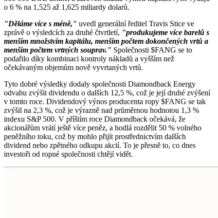
o 6 % na 1,525 až 1,625 miliardy dolarů.
"Děláme více s méně,"
uvedl generální ředitel Travis Stice ve
zprávě o výsledcích za druhé čtvrtletí,
"produkujeme více barelů s
menším množstvím kapitálu, menším počtem dokončených vrtů a
menším počtem vrtných souprav."
Společnosti
$FANG
se to
podařilo díky kombinaci kontroly nákladů a vyšším než
očekávaným objemům nově vyvrtaných vrtů.
Tyto dobré výsledky dodaly společnosti Diamondback Energy
odvahu zvýšit dividendu o dalších 12,5 %, což je její druhé zvýšení
v tomto roce. Dividendový výnos producenta ropy
$FANG
se tak
zvýšil na 2,3 %, což je výrazně nad průměrnou hodnotou 1,3 %
indexu S&P 500. V příštím roce Diamondback očekává, že
akcionářům vrátí ještě více peněz, a hodlá rozdělit 50 % volného
peněžního toku, což by mohlo přijít prostřednictvím dalších
dividend nebo zpětného odkupu akcií. To je přesně to, co dnes
investoři od ropné společnosti chtějí vidět.