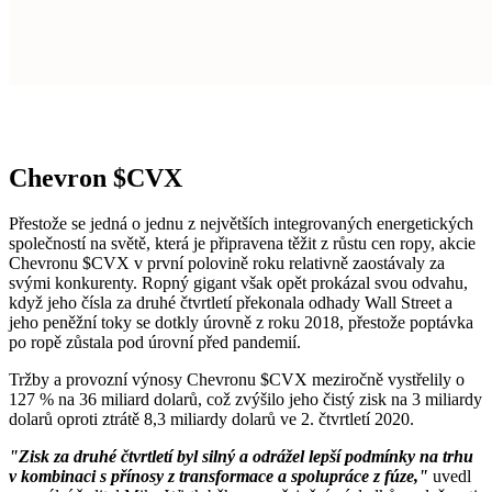
Chevron
$CVX
Přestože se jedná o jednu z největších integrovaných energetických
společností na světě, která je připravena těžit z růstu cen ropy, akcie
Chevronu
$CVX
v první polovině roku relativně zaostávaly za
svými konkurenty. Ropný gigant však opět prokázal svou odvahu,
když jeho čísla za druhé čtvrtletí překonala odhady Wall Street a
jeho peněžní toky se dotkly úrovně z roku 2018, přestože poptávka
po ropě zůstala pod úrovní před pandemií.
Tržby a provozní výnosy Chevronu
$CVX
meziročně vystřelily o
127 % na 36 miliard dolarů, což zvýšilo jeho čistý zisk na 3 miliardy
dolarů oproti ztrátě 8,3 miliardy dolarů ve 2. čtvrtletí 2020.
"Zisk za druhé čtvrtletí byl silný a odrážel lepší podmínky na trhu
v kombinaci s přínosy z transformace a spolupráce z fúze,"
uvedl