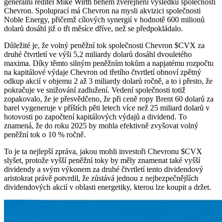
generální ředitel Mike Wirth během zveřejnění výsledků společnosti
Chevron. Spoluprací má Chevron na mysli akvizici společnosti
Noble Energy, přičemž cílových synergií v hodnotě 600 milionů
dolarů dosáhl již o tři měsíce dříve, než se předpokládalo.
Důležité je, že volný peněžní tok společnosti Chevron
$CVX
za
druhé čtvrtletí ve výši 5,2 miliardy dolarů dosáhl dvouletého
maxima. Díky těmto silným peněžním tokům a napjatému rozpočtu
na kapitálové výdaje Chevron od třetího čtvrtletí obnoví zpětný
odkup akcií v objemu 2 až 3 miliardy dolarů ročně, a to i přesto, že
pokračuje ve snižování zadlužení. Vedení společnosti totiž
zopakovalo, že je přesvědčeno, že při ceně ropy Brent 60 dolarů za
barel vygeneruje v příštích pěti letech více než 25 miliard dolarů v
hotovosti po započtení kapitálových výdajů a dividend. To
znamená, že do roku 2025 by mohla efektivně zvyšovat volný
peněžní tok o 10 % ročně.
To je ta nejlepší zpráva, jakou mohli investoři Chevronu
$CVX
slyšet, protože vyšší peněžní toky by měly znamenat také vyšší
dividendy a svým výkonem za druhé čtvrtletí tento dividendový
aristokrat právě potvrdil, že zůstává jednou z nejbezpečnějších
dividendových akcií v oblasti energetiky, kterou lze koupit a držet.