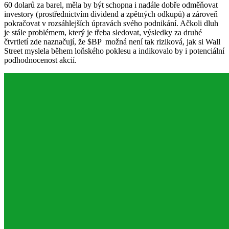
60 dolarů za barel, měla by být schopna i nadále dobře odměňovat
investory (prostřednictvím dividend a zpětných odkupů) a zároveň
pokračovat v rozsáhlejších úpravách svého podnikání. Ačkoli dluh
je stále problémem, který je třeba sledovat, výsledky za druhé
čtvrtletí zde naznačují, že
$BP
možná není tak riziková, jak si Wall
Street myslela během loňského poklesu a indikovalo by i potenciální
podhodnocenost akcií.