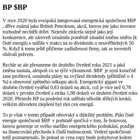
BP
$BP
V roce 2020 byla evropská integrovaná energetická společnost
$BP
, dříve známá jako British Petroleum, akcií, kterou jste jako investor
rozhodně nechtěli držet. Nejenže ztrácela stejně jako její
konkurence, ale zároveň oznámila poměrně zásadní změnu směru (k
čisté energii) a snížila v reakci na to dividendu o neuvěřitelných 50
%. Když k tomu ještě přičteme zadluženost firmy, tak se investoři
obávali právem.
Rychle se ale přesuneme do druhého čtvrtletí roku 2021 a jaká
změna nastala, alespoň co se týče výkonnosti.
$BP
je nyní konečně
zase profitová, oznámila plány na zvýšení dividendy (přibližně o 4
%) a obnovení zpětného odkupu akcií. Energetický gigant ve
druhém čtvrtletí vydělal 0,83 dolarů na akcii, což je více než 0,78
dolarů v prvním čtvrtletí a ztráta 1,98 dolarů ve druhém čtvrtletí roku
2020. Přestože BP za poslední rok udělala několik těžkých kroků,
velkým důvodem zlepšení byl růst cen energií.
To je však v tomto případě obrovský a důležitý problém. Plán čisté
energie společnosti
$BP
v podstatě spočívá v tom, že hotovost,
kterou generuje ze svého staršího energetického podnikání, použije
na financování přechodu k čistší budoucnosti. Vedení společnosti
totiž poznamenalo, že pokud se cena ropy bude pohybovat kolem