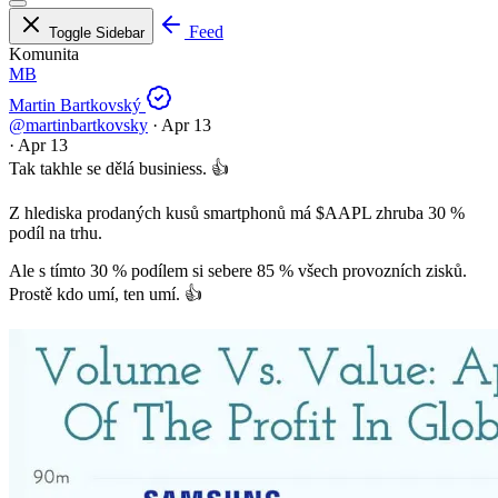
Feed
Toggle Sidebar
Komunita
MB
Martin Bartkovský
@martinbartkovsky
·
Apr 13
·
Apr 13
Tak takhle se dělá businiess. 👍
Z hlediska prodaných kusů smartphonů má
$AAPL
zhruba 30 %
podíl na trhu.
Ale s tímto 30 % podílem si sebere 85 % všech provozních zisků.
Prostě kdo umí, ten umí. 👍