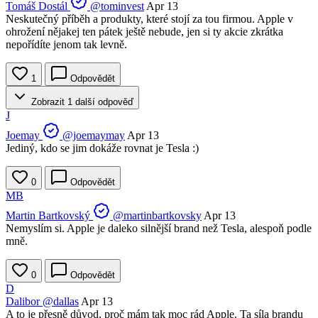
Tomáš Dostál
@tominvest
Apr 13
Neskutečný příběh a produkty, které stojí za tou firmou. Apple v
ohrožení nějakej ten pátek ještě nebude, jen si ty akcie zkrátka
nepořídíte jenom tak levně.
1
Odpovědět
Zobrazit 1 další odpověď
J
Joemay
@joemaymay
Apr 13
Jediný, kdo se jim dokáže rovnat je Tesla :)
0
Odpovědět
MB
Martin Bartkovský
@martinbartkovsky
Apr 13
Nemyslím si. Apple je daleko silnější brand než Tesla, alespoň podle
mně.
0
Odpovědět
D
Dalibor
@dallas
Apr 13
A to je přesně důvod, proč mám tak moc rád Apple. Ta síla brandu