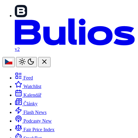
v2
Feed
Watchlist
Kalendář
Články
Flash News
Podcasty
New
Fair Price Index