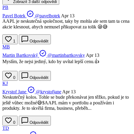
Zobrazit 3 další odpovědi
PB
Pavel Botek
@pavelbotek
Apr 13
AAPL je neskutečná společnost, taky by mohla ale sem tam ta cena
akcie klesnout, abych nemusel přikupovat za tolik 😪😅
1
Odpovědět
MB
Martin Bartkovský
@martinbartkovsky
Apr 13
Myslím, že nejsi jediný, kdo by uvítal lepší cenu.👍
0
Odpovědět
KJ
Krystof Jane
@krystofjane
Apr 13
Neskutečný kolos. Tohle se bude překonávat jen těžko, pokud je to
ještě vůbec možné😅$AAPL mám v portfoliu a používám i
produkty. Je to skvělá firma, business, přeběh...
0
Odpovědět
TD