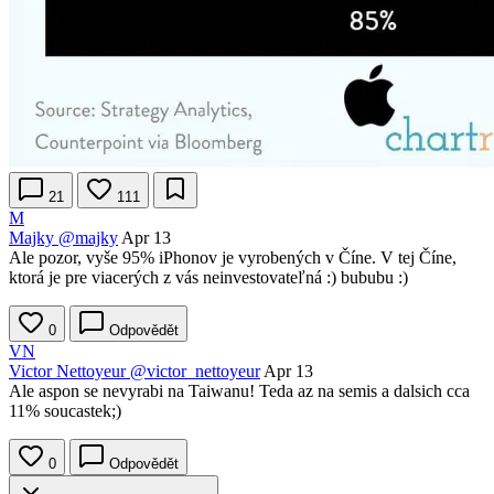
21
111
M
Majky
@majky
Apr 13
Ale pozor, vyše 95% iPhonov je vyrobených v Číne. V tej Číne,
ktorá je pre viacerých z vás neinvestovateľná :) bububu :)
0
Odpovědět
VN
Victor Nettoyeur
@victor_nettoyeur
Apr 13
Ale aspon se nevyrabi na Taiwanu! Teda az na semis a dalsich cca
11% soucastek;)
0
Odpovědět