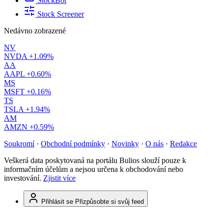
StockBot
Stock Screener
Nedávno zobrazené
NV
NVDA
+1.09%
AA
AAPL
+0.60%
MS
MSFT
+0.16%
TS
TSLA
+1.94%
AM
AMZN
+0.59%
Soukromí
·
Obchodní podmínky
·
Novinky
·
O nás
·
Redakce
Veškerá data poskytovaná na portálu Bulios slouží pouze k
informačním účelům a nejsou určena k obchodování nebo
investování.
Zjistit více
Přihlásit se
Přizpůsobte si svůj feed