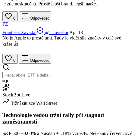
je zde neskutečná. Prostě lepší brand, lepší marže.
0
Odpovědět
FZ
František Zavada
@f_investor
Apr 13
No jo Apple to prostě umí. Tady je vidět síla značky v celé své
kráse.👍
0
Odpovědět
⌘
K
StockBot
Live
Tržní situace
Wall Street
Technologie vedou tržní rally při stagnaci
zaměstnanosti
S&P 500
+0.60%
a Nasdaq
+1.18%
vzrostly. Nečekaný červencový