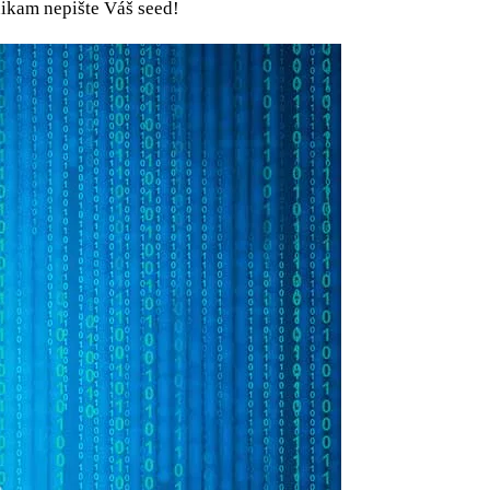
nikam nepište Váš seed!