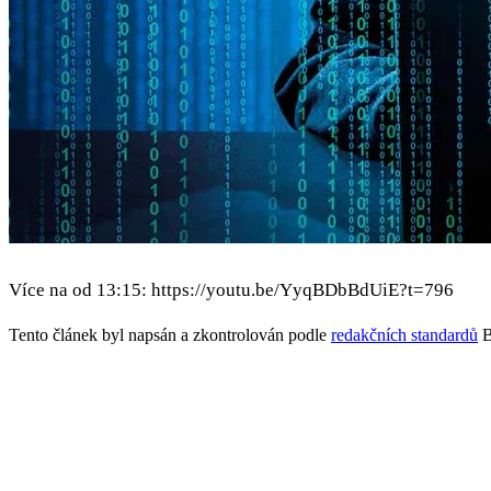
Více na od 13:15: https://youtu.be/YyqBDbBdUiE?t=796
Tento článek byl napsán a zkontrolován podle
redakčních standardů
B