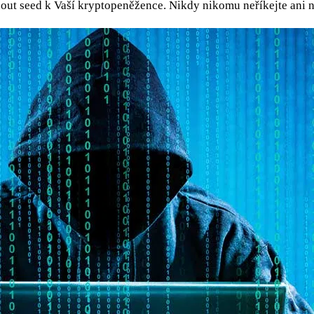
out seed k Vaší kryptopeněžence. Nikdy nikomu neříkejte ani 