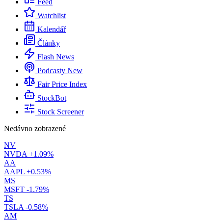
Feed
Watchlist
Kalendář
Články
Flash News
Podcasty
New
Fair Price Index
StockBot
Stock Screener
Nedávno zobrazené
NV
NVDA
+1.09%
AA
AAPL
+0.53%
MS
MSFT
-1.79%
TS
TSLA
-0.58%
AM