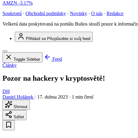
AMZN
-3.17%
Soukromí
·
Obchodní podmínky
·
Novinky
·
O nás
·
Redakce
Veškerá data poskytovaná na portálu Bulios slouží pouze k informač
Přihlásit se
Přizpůsobte si svůj feed
Feed
Toggle Sidebar
Články
Pozor na hackery v kryptosvětě!
DH
Daniel Holánek
·
17. dubna 2023
·
1 min čtení
Shrnout
Sdílet