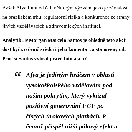
Avšak Afya Limited čelí některým výzvám, jako je závislost
na brazilském trhu, regulatorní rizika a konkurence ze strany
jiných vzdělávacích a zdravotnických institucí.
Analytik JP Morgan Marcelo Santos je ohledně této akcii
dost býčí, o čemž svědčí i jeho komentář, a stanovený cíl.
Proč si Santos vybral právě tuto akcii?
Afya je jediným hráčem v oblasti
vysokoškolského vzdělávání pod
naším pokrytím, který vykázal
pozitivní generování FCF po
čistých úrokových platbách, k
čemuž přispěl nižší pákový efekt a