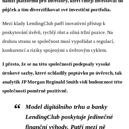
nabízí platformu pro investory, kteří chtějí investovat do
půjček a tím diverzifikovat své investiční portfolia.
Mezi klady LendingClub patří inovativní přístup k
poskytování úvěrů, rychlý růst a silná tržní pozice. Na
druhou stranu se společnost musí vypořádat s regulací,
konkurencí a riziky spojenými s úvěrovým cyklem.
I přesto, že se na této společnosti podepsaly vysoké
úrokové sazby, které ochladily poptávku po úvěrech, tak
analytik JP Morgan Reginald Smith vidí budoucnost této
společnosti poměrně pozitivně.
Model digitálního trhu a banky
LendingClub poskytuje jedinečné
finanční výhody. Patří mezi ně