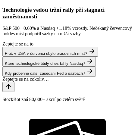
Technologie vedou tržní rally při stagnaci
zaměstnanosti
S&P 500
+0.60%
a Nasdaq
+1.18%
vzrostly. Nečekaný červencový
pokles míst podpořil sázky na nižší sazby.
Zeptejte se na to
Proč v USA v červenci ubylo pracovních míst?
Které technologické tituly dnes táhly Nasdaq?
Kdy proběhne další zasedání Fed o sazbách?
StockBot zná 80,000+ akcií po celém světě