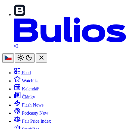
v2
Feed
Watchlist
Kalendář
Články
Flash News
Podcasty
New
Fair Price Index