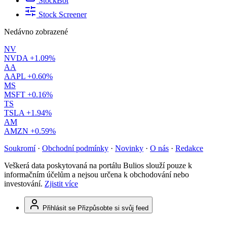
StockBot
Stock Screener
Nedávno zobrazené
NV
NVDA
+1.09%
AA
AAPL
+0.60%
MS
MSFT
+0.16%
TS
TSLA
+1.94%
AM
AMZN
+0.59%
Soukromí
·
Obchodní podmínky
·
Novinky
·
O nás
·
Redakce
Veškerá data poskytovaná na portálu Bulios slouží pouze k
informačním účelům a nejsou určena k obchodování nebo
investování.
Zjistit více
Přihlásit se
Přizpůsobte si svůj feed