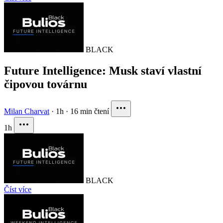
BLACK
Future Intelligence: Musk staví vlastní
čipovou továrnu
Milan Charvat
·
1h
·
16 min čtení
1h
BLACK
Číst více