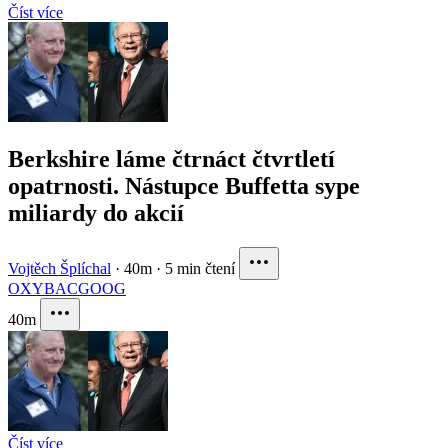
Číst více
Berkshire láme čtrnáct čtvrtletí
opatrnosti. Nástupce Buffetta sype
miliardy do akcií
Vojtěch Šplíchal
·
40m
·
5 min čtení
OXY
BAC
GOOG
40m
Číst více