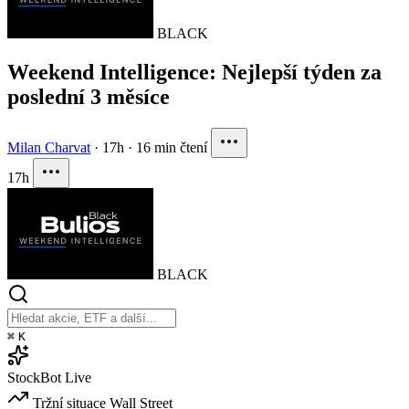
BLACK
Weekend Intelligence: Nejlepší týden za
poslední 3 měsíce
Milan Charvat
·
17h
·
16 min čtení
17h
BLACK
⌘
K
StockBot
Live
Tržní situace
Wall Street