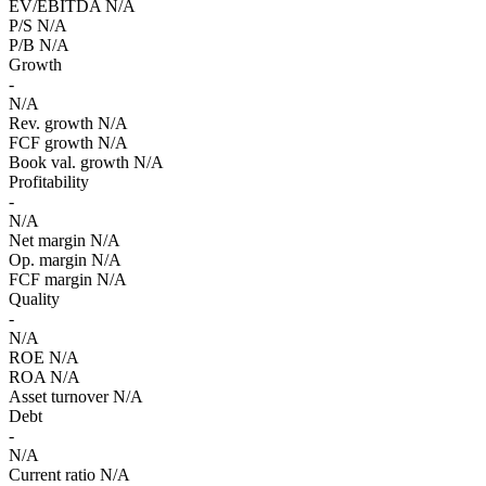
EV/EBITDA
N/A
P/S
N/A
P/B
N/A
Growth
-
N/A
Rev. growth
N/A
FCF growth
N/A
Book val. growth
N/A
Profitability
-
N/A
Net margin
N/A
Op. margin
N/A
FCF margin
N/A
Quality
-
N/A
ROE
N/A
ROA
N/A
Asset turnover
N/A
Debt
-
N/A
Current ratio
N/A