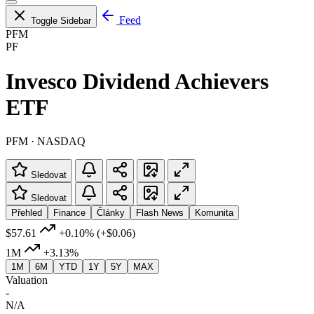
Feed
Toggle Sidebar
PFM
PF
Invesco Dividend Achievers
ETF
PFM · NASDAQ
Sledovat
Sledovat
Přehled
Finance
Články
Flash News
Komunita
$57.61
+0.10%
(+$0.06)
1M
+3.13%
1M
6M
YTD
1Y
5Y
MAX
Valuation
-
N/A