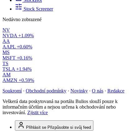
StockBot
Stock Screener
Nedávno zobrazené
NV
NVDA
+1.09%
AA
AAPL
+0.60%
MS
MSFT
+0.16%
TS
TSLA
+1.94%
AM
AMZN
+0.59%
Soukromí
·
Obchodní podmínky
·
Novinky
·
O nás
·
Redakce
Veškerá data poskytovaná na portálu Bulios slouží pouze k
informačním účelům a nejsou určena k obchodování nebo
investování.
Zjistit více
Přihlásit se
Přizpůsobte si svůj feed