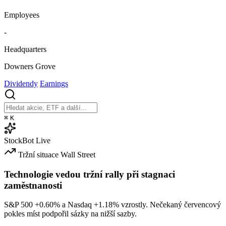
Employees
-
Headquarters
Downers Grove
Dividendy
Earnings
⌘
K
StockBot
Live
Tržní situace
Wall Street
Technologie vedou tržní rally při stagnaci
zaměstnanosti
S&P 500
+0.60%
a Nasdaq
+1.18%
vzrostly. Nečekaný červencový
pokles míst podpořil sázky na nižší sazby.