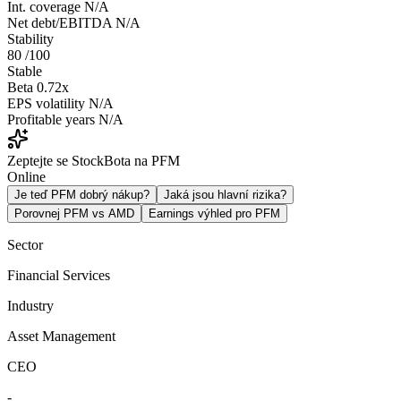
Int. coverage
N/A
Net debt/EBITDA
N/A
Stability
80
/100
Stable
Beta
0.72x
EPS volatility
N/A
Profitable years
N/A
Zeptejte se StockBota na PFM
Online
Je teď PFM dobrý nákup?
Jaká jsou hlavní rizika?
Porovnej PFM vs AMD
Earnings výhled pro PFM
Sector
Financial Services
Industry
Asset Management
CEO
-