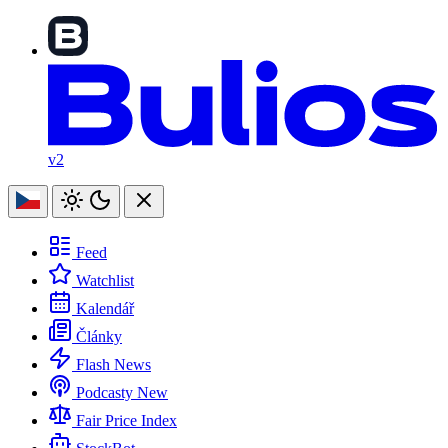
v2
Feed
Watchlist
Kalendář
Články
Flash News
Podcasty
New
Fair Price Index