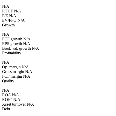
-
N/A
P/FCF
N/A
P/E
N/A
EV/FFO
N/A
Growth
-
N/A
FCF growth
N/A
EPS growth
N/A
Book val. growth
N/A
Profitability
-
N/A
Op. margin
N/A
Gross margin
N/A
FCF margin
N/A
Quality
-
N/A
ROA
N/A
ROIC
N/A
Asset turnover
N/A
Debt
-