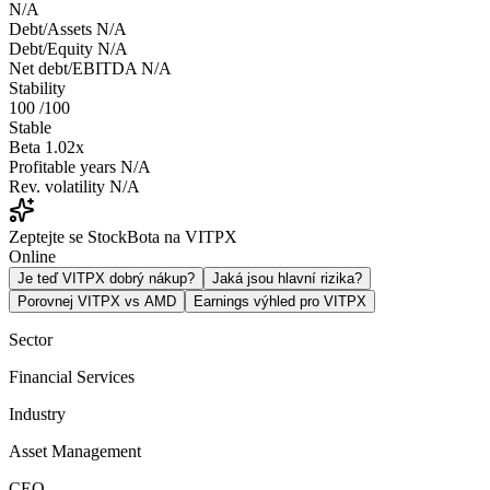
N/A
Debt/Assets
N/A
Debt/Equity
N/A
Net debt/EBITDA
N/A
Stability
100
/100
Stable
Beta
1.02x
Profitable years
N/A
Rev. volatility
N/A
Zeptejte se StockBota na VITPX
Online
Je teď VITPX dobrý nákup?
Jaká jsou hlavní rizika?
Porovnej VITPX vs AMD
Earnings výhled pro VITPX
Sector
Financial Services
Industry
Asset Management
CEO