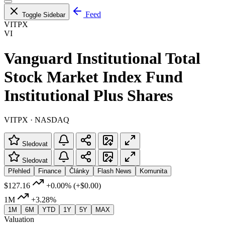
Feed
Toggle Sidebar
VITPX
VI
Vanguard Institutional Total
Stock Market Index Fund
Institutional Plus Shares
VITPX · NASDAQ
Sledovat
Sledovat
Přehled
Finance
Články
Flash News
Komunita
$127.16
+0.00%
(+$0.00)
1M
+3.28%
1M
6M
YTD
1Y
5Y
MAX
Valuation