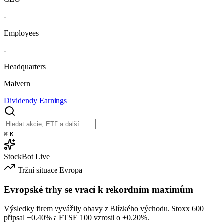
-
Employees
-
Headquarters
Malvern
Dividendy
Earnings
⌘
K
StockBot
Live
Tržní situace
Evropa
Evropské trhy se vrací k rekordním maximům
Výsledky firem vyvážily obavy z Blízkého východu. Stoxx 600
připsal
+0.40%
a FTSE 100 vzrostl o
+0.20%
.