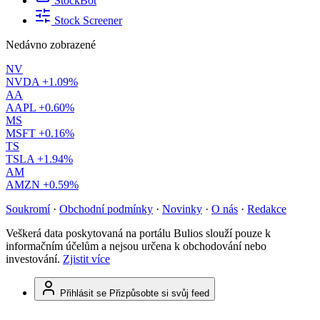
StockBot
Stock Screener
Nedávno zobrazené
NV
NVDA
+1.09%
AA
AAPL
+0.60%
MS
MSFT
+0.16%
TS
TSLA
+1.94%
AM
AMZN
+0.59%
Soukromí
·
Obchodní podmínky
·
Novinky
·
O nás
·
Redakce
Veškerá data poskytovaná na portálu Bulios slouží pouze k
informačním účelům a nejsou určena k obchodování nebo
investování.
Zjistit více
Přihlásit se
Přizpůsobte si svůj feed