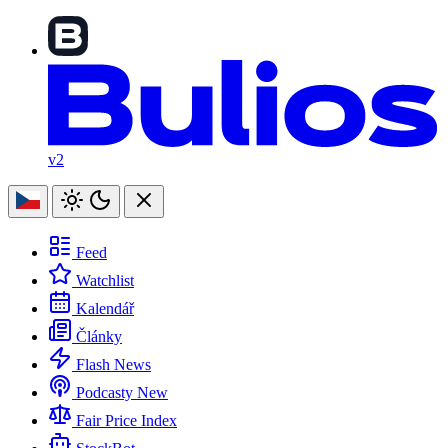
v2
Feed
Watchlist
Kalendář
Články
Flash News
Podcasty
New
Fair Price Index