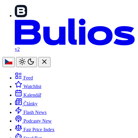
v2
Feed
Watchlist
Kalendář
Články
Flash News
Podcasty
New
Fair Price Index