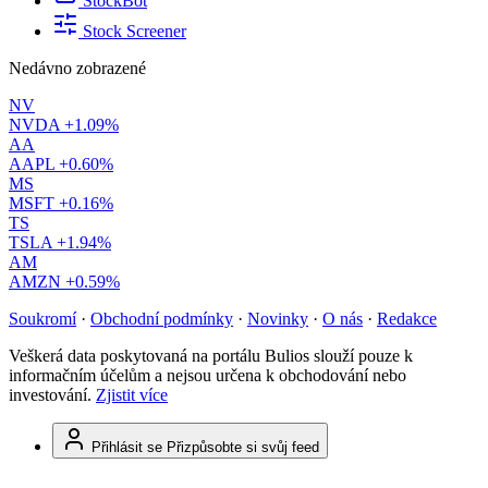
StockBot
Stock Screener
Nedávno zobrazené
NV
NVDA
+1.09%
AA
AAPL
+0.60%
MS
MSFT
+0.16%
TS
TSLA
+1.94%
AM
AMZN
+0.59%
Soukromí
·
Obchodní podmínky
·
Novinky
·
O nás
·
Redakce
Veškerá data poskytovaná na portálu Bulios slouží pouze k
informačním účelům a nejsou určena k obchodování nebo
investování.
Zjistit více
Přihlásit se
Přizpůsobte si svůj feed