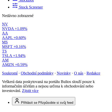
StockBot
Stock Screener
Nedávno zobrazené
NV
NVDA
+1.09%
AA
AAPL
+0.60%
MS
MSFT
+0.16%
TS
TSLA
+1.94%
AM
AMZN
+0.59%
Soukromí
·
Obchodní podmínky
·
Novinky
·
O nás
·
Redakce
Veškerá data poskytovaná na portálu Bulios slouží pouze k
informačním účelům a nejsou určena k obchodování nebo
investování.
Zjistit více
Přihlásit se
Přizpůsobte si svůj feed