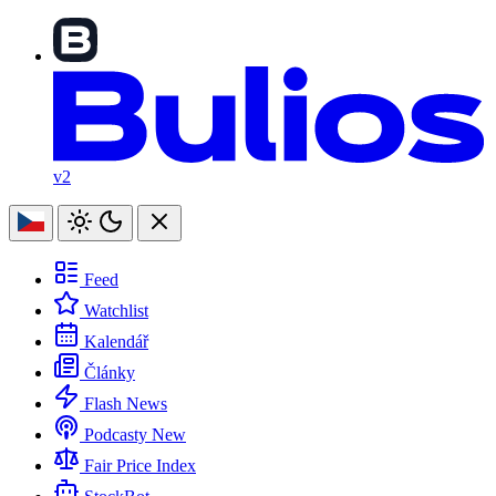
v2
Feed
Watchlist
Kalendář
Články
Flash News
Podcasty
New
Fair Price Index