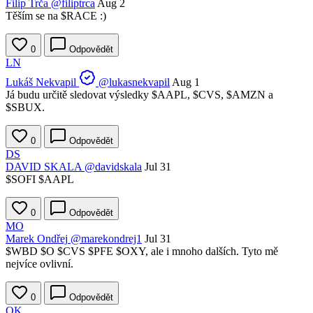
Filip Trča
@filiptrca
Aug 2
Těším se na
$RACE
:)
0
Odpovědět
LN
Lukáš Nekvapil
@lukasnekvapil
Aug 1
Já budu určitě sledovat výsledky
$AAPL
,
$CVS
,
$AMZN
a
$SBUX
.
0
Odpovědět
DS
DAVID SKALA
@davidskala
Jul 31
$SOFI
$AAPL
0
Odpovědět
MO
Marek Ondřej
@marekondrej1
Jul 31
$WBD
$O
$CVS
$PFE
$OXY
, ale i mnoho dalších. Tyto mě
nejvíce ovlivní.
0
Odpovědět
OK