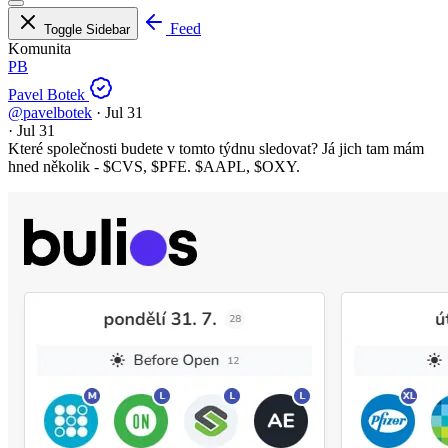
Feed
Toggle Sidebar
Komunita
PB
Pavel Botek
@pavelbotek
·
Jul 31
·
Jul 31
Které společnosti budete v tomto týdnu sledovat? Já jich tam mám
hned několik -
$CVS
,
$PFE
.
$AAPL
,
$OXY
.