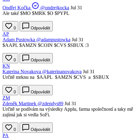
Ondřej Kočka
@ondrejkocka
Jul 31
Ale také
$MO
$MRK
$O
$PYPL
0
Odpovědět
AP
Adam Pustowka
@adampustowka
Jul 31
$AAPL
$AMZN
$COIN
$CVS
$SBUX
:3
0
Odpovědět
KN
Katerina Novakova
@katerinanovakova
Jul 31
Určitě mrknu na
$AAPL
$AMZN
$CVS
a
$SBUX
0
Odpovědět
ZM
Zdeněk Martinek
@zdendys89
Jul 31
Určitě se podívám na výsledky Applu, farma společností a taky mě
zajímá jak si vedla SoFi.
0
Odpovědět
PA