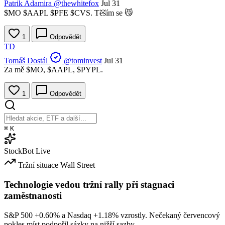
Patrik Adamira
@thewhitefox
Jul 31
$MO
$AAPL
$PFE
$CVS
. Těším se 😼
1
Odpovědět
TD
Tomáš Dostál
@tominvest
Jul 31
Za mě
$MO
,
$AAPL
,
$PYPL
.
1
Odpovědět
⌘
K
StockBot
Live
Tržní situace
Wall Street
Technologie vedou tržní rally při stagnaci
zaměstnanosti
S&P 500
+0.60%
a Nasdaq
+1.18%
vzrostly. Nečekaný červencový
pokles míst podpořil sázky na nižší sazby.