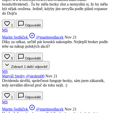
bonds/dividend) . Ta by měla hezky růst a nemyslím si, že by měla
být nějak orožena. Jedině, kdyby jim nevyšla podle plánů expanze
do Dojču
1
Odpovědět
MS
Martin Sedláček
@martinsedlacek
Nov 21
Díky za odkaz, určitě pár kousků nakoupím. Nejlepší broker podle
tebe na nákup polských akcií?
0
Odpovědět
Zobrazit 1 další odpověď
MS
Matyáš Stedry
@stedrm00
Nov 21
Dividenda skvělá, společnost funguje hezky, sám jsem zákazník,
tedy nevidím důvod proč do toho nejít. :)
1
Odpovědět
MS
Martin Sedláček
@martinsedlacek
Nov 21