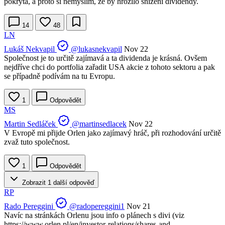
pokryta, a proto si nemyslím, že by hrozilo snížení dividendy.
14
48
LN
Lukáš Nekvapil
@lukasnekvapil
Nov 22
Společnost je to určitě zajímavá a ta dividenda je krásná. Ovšem
nejdříve chci do portfolia zařadit USA akcie z tohoto sektoru a pak
se případně podívám na tu Evropu.
1
Odpovědět
MS
Martin Sedláček
@martinsedlacek
Nov 22
V Evropě mi přijde Orlen jako zajímavý hráč, při rozhodování určitě
zvaž tuto společnost.
1
Odpovědět
Zobrazit 1 další odpověď
RP
Rado Pereggini
@radopereggini1
Nov 21
Navíc na stránkách Orlenu jsou info o plánech s divi (viz
https://www.orlen.pl/en/investor-relations/shares-and-