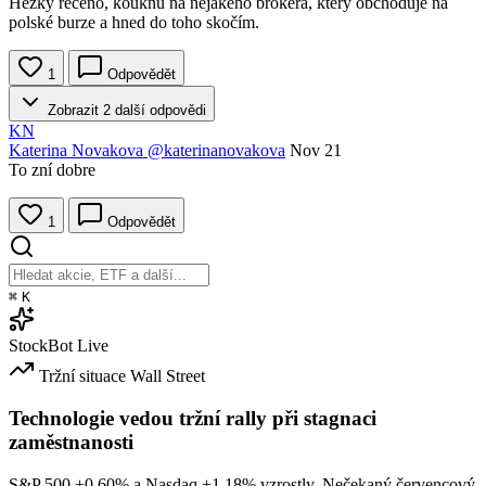
Hezky řečeno, kouknu na nějakého brokera, který obchoduje na
polské burze a hned do toho skočím.
1
Odpovědět
Zobrazit 2 další odpovědi
KN
Katerina Novakova
@katerinanovakova
Nov 21
To zní dobre
1
Odpovědět
⌘
K
StockBot
Live
Tržní situace
Wall Street
Technologie vedou tržní rally při stagnaci
zaměstnanosti
S&P 500
+0.60%
a Nasdaq
+1.18%
vzrostly. Nečekaný červencový