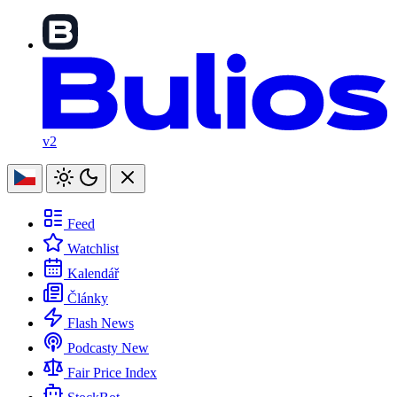
v2
Feed
Watchlist
Kalendář
Články
Flash News
Podcasty
New
Fair Price Index