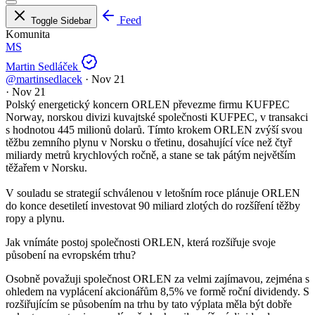
Feed
Toggle Sidebar
Komunita
MS
Martin Sedláček
@martinsedlacek
·
Nov 21
·
Nov 21
Polský energetický koncern ORLEN převezme firmu KUFPEC
Norway, norskou divizi kuvajtské společnosti KUFPEC, v transakci
s hodnotou 445 milionů dolarů. Tímto krokem ORLEN zvýší svou
těžbu zemního plynu v Norsku o třetinu, dosahující více než čtyř
miliardy metrů krychlových ročně, a stane se tak pátým největším
těžařem v Norsku.
V souladu se strategií schválenou v letošním roce plánuje ORLEN
do konce desetiletí investovat 90 miliard zlotých do rozšíření těžby
ropy a plynu.
Jak vnímáte postoj společnosti ORLEN, která rozšiřuje svoje
působení na evropském trhu?
Osobně považuji společnost ORLEN za velmi zajímavou, zejména s
ohledem na vyplácení akcionářům 8,5% ve formě roční dividendy. S
rozšiřujícím se působením na trhu by tato výplata měla být dobře