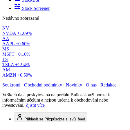
StockBot
Stock Screener
Nedávno zobrazené
NV
NVDA
+1.09%
AA
AAPL
+0.60%
MS
MSFT
+0.16%
TS
TSLA
+1.94%
AM
AMZN
+0.59%
Soukromí
·
Obchodní podmínky
·
Novinky
·
O nás
·
Redakce
Veškerá data poskytovaná na portálu Bulios slouží pouze k
informačním účelům a nejsou určena k obchodování nebo
investování.
Zjistit více
Přihlásit se
Přizpůsobte si svůj feed