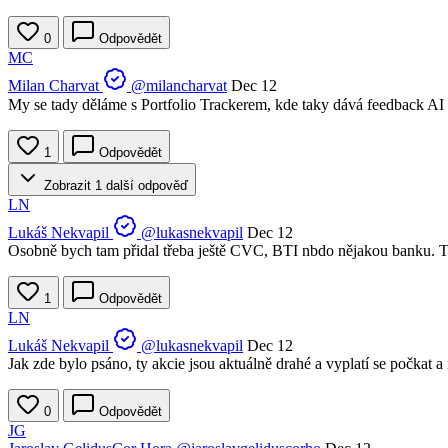
0
Odpovědět
MC
Milan Charvat
@milancharvat
Dec 12
My se tady děláme s Portfolio Trackerem, kde taky dává feedback AI 
1
Odpovědět
Zobrazit 1 další odpověď
LN
Lukáš Nekvapil
@lukasnekvapil
Dec 12
Osobně bych tam přidal třeba ještě CVC, BTI nbdo nějakou banku. T
1
Odpovědět
LN
Lukáš Nekvapil
@lukasnekvapil
Dec 12
Jak zde bylo psáno, ty akcie jsou aktuálně drahé a vyplatí se počkat 
0
Odpovědět
JG