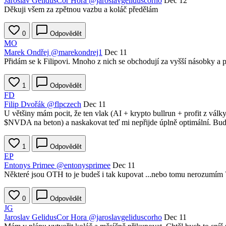
Jaroslav GelidusCor Hora
@jaroslavgeliduscorho
Dec 12
Děkuji všem za zpětnou vazbu a koláč předělám
0
Odpovědět
MO
Marek Ondřej
@marekondrej1
Dec 11
Přidám se k Filipovi. Mnoho z nich se obchodují za vyšší násobky a 
1
Odpovědět
FD
Filip Dvořák
@flpczech
Dec 11
U většiny mám pocit, že ten vlak (AI + krypto bullrun + profit z válk
$NVDA
na beton) a naskakovat teď mi nepřijde úplně optimální. Buď 
1
Odpovědět
EP
Entonys Primee
@entonysprimee
Dec 11
Některé jsou OTH to je budeš i tak kupovat ...nebo tomu nerozumím 
0
Odpovědět
JG
Jaroslav GelidusCor Hora
@jaroslavgeliduscorho
Dec 11