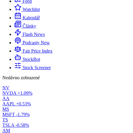
Feed
Watchlist
Kalendář
Články
Flash News
Podcasty
New
Fair Price Index
StockBot
Stock Screener
Nedávno zobrazené
NV
NVDA
+1.09%
AA
AAPL
+0.53%
MS
MSFT
-1.79%
TS
TSLA
-0.58%
AM