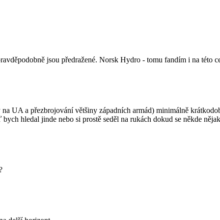
pravděpodobně jsou předražené. Norsk Hydro - tomu fandím i na této ce
y na UA a přezbrojování většiny západních armád) minimálně krátkodobě 
bych hledal jinde nebo si prostě seděl na rukách dokud se někde nějaké
?