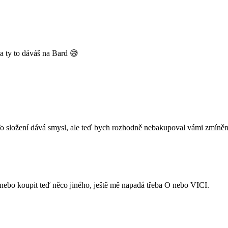
a ty to dáváš na Bard 😅
o složení dává smysl, ale teď bych rozhodně nebakupoval vámi zmíněn
a nebo koupit teď něco jiného, ještě mě napadá třeba O nebo VICI.