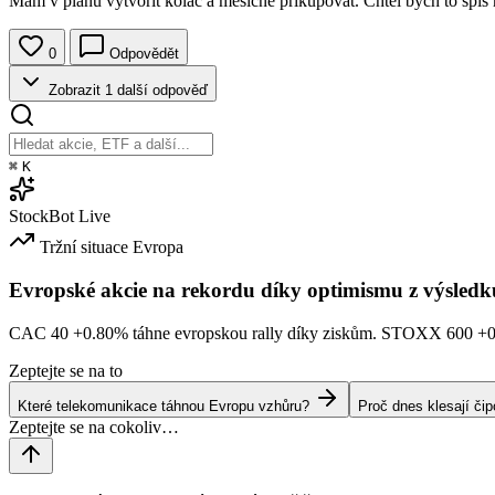
Mám v plánu vytvořit koláč a měsíčně přikupovat. Chtěl bych to spíš n
0
Odpovědět
Zobrazit 1 další odpověď
⌘
K
StockBot
Live
Tržní situace
Evropa
Evropské akcie na rekordu díky optimismu z výsledk
CAC 40
+0.80%
táhne evropskou rally díky ziskům. STOXX 600
+
Zeptejte se na to
Které telekomunikace táhnou Evropu vzhůru?
Proč dnes klesají či