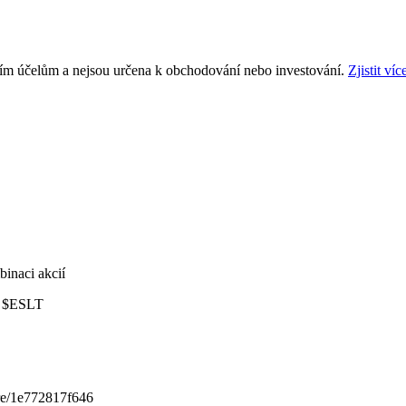
ním účelům a nejsou určena k obchodování nebo investování.
Zjistit víc
binaci akcií
a
$ESLT
are/1e772817f646