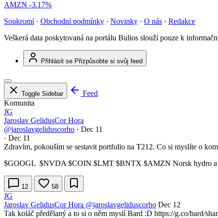
AMZN
-3.17%
Soukromí
·
Obchodní podmínky
·
Novinky
·
O nás
·
Redakce
Veškerá data poskytovaná na portálu Bulios slouží pouze k informač
Přihlásit se
Přizpůsobte si svůj feed
Feed
Toggle Sidebar
Komunita
JG
Jaroslav GelidusCor Hora
@jaroslavgeliduscorho
·
Dec 11
·
Dec 11
Zdravím, pokouším se sestavit portfolio na T212. Co si myslíte o kom
$GOOGL
$NVDA
$COIN
$LMT
$BNTX
$AMZN
Norsk hydro 
12
58
JG
Jaroslav GelidusCor Hora
@jaroslavgeliduscorho
Dec 12
Tak koláč předělaný a to si o něm myslí Bard :D https://g.co/bard/sh