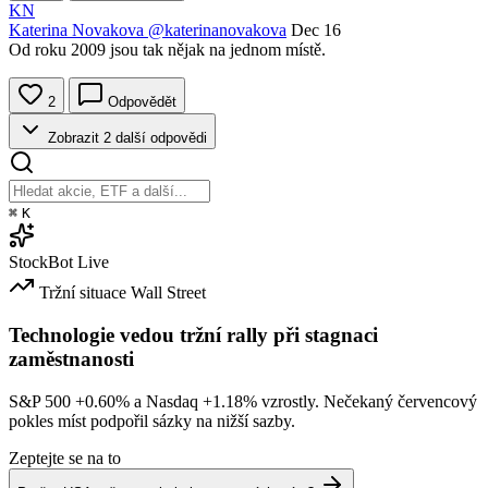
KN
Katerina Novakova
@katerinanovakova
Dec 16
Od roku 2009 jsou tak nějak na jednom místě.
2
Odpovědět
Zobrazit 2 další odpovědi
⌘
K
StockBot
Live
Tržní situace
Wall Street
Technologie vedou tržní rally při stagnaci
zaměstnanosti
S&P 500
+0.60%
a Nasdaq
+1.18%
vzrostly. Nečekaný červencový
pokles míst podpořil sázky na nižší sazby.
Zeptejte se na to