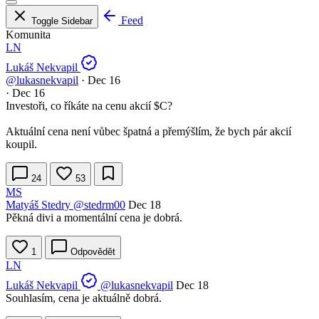
Feed
Toggle Sidebar
Komunita
LN
Lukáš Nekvapil
@lukasnekvapil
·
Dec 16
·
Dec 16
Investoři, co říkáte na cenu akcií
$C
?
Aktuální cena není vůbec špatná a přemýšlím, že bych pár akcií
koupil.
24
53
MS
Matyáš Stedry
@stedrm00
Dec 18
Pěkná divi a momentální cena je dobrá.
1
Odpovědět
LN
Lukáš Nekvapil
@lukasnekvapil
Dec 18
Souhlasím, cena je aktuálně dobrá.