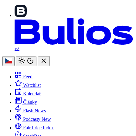
v2
Feed
Watchlist
Kalendář
Články
Flash News
Podcasty
New
Fair Price Index