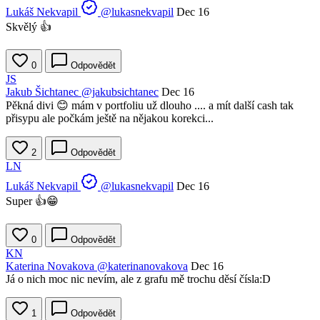
Lukáš Nekvapil
@lukasnekvapil
Dec 16
Skvělý 👍
0
Odpovědět
JS
Jakub Šichtanec
@jakubsichtanec
Dec 16
Pěkná divi 😊 mám v portfoliu už dlouho .... a mít další cash tak
přisypu ale počkám ještě na nějakou korekci...
2
Odpovědět
LN
Lukáš Nekvapil
@lukasnekvapil
Dec 16
Super 👍😁
0
Odpovědět
KN
Katerina Novakova
@katerinanovakova
Dec 16
Já o nich moc nic nevím, ale z grafu mě trochu děsí čísla:D
1
Odpovědět