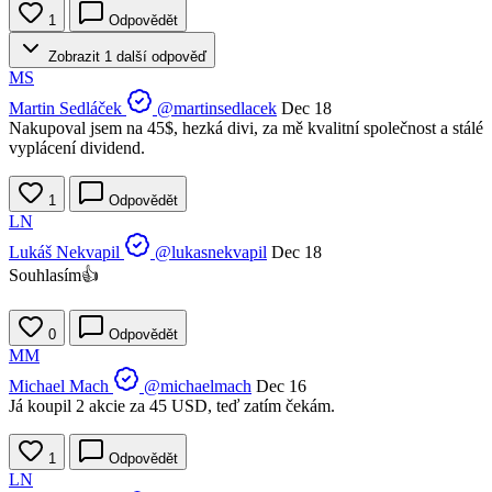
1
Odpovědět
Zobrazit 1 další odpověď
MS
Martin Sedláček
@martinsedlacek
Dec 18
Nakupoval jsem na 45$, hezká divi, za mě kvalitní společnost a stálé
vyplácení dividend.
1
Odpovědět
LN
Lukáš Nekvapil
@lukasnekvapil
Dec 18
Souhlasím👍
0
Odpovědět
MM
Michael Mach
@michaelmach
Dec 16
Já koupil 2 akcie za 45 USD, teď zatím čekám.
1
Odpovědět
LN