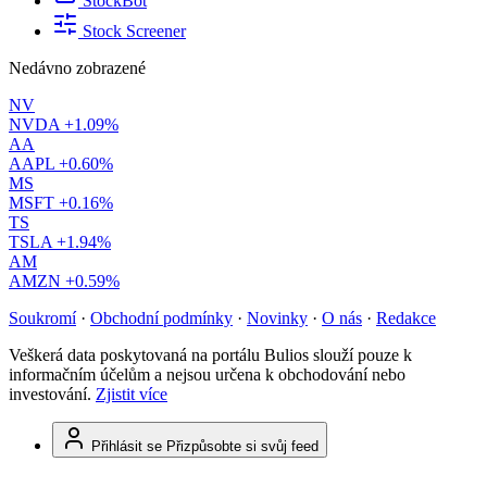
StockBot
Stock Screener
Nedávno zobrazené
NV
NVDA
+1.09%
AA
AAPL
+0.60%
MS
MSFT
+0.16%
TS
TSLA
+1.94%
AM
AMZN
+0.59%
Soukromí
·
Obchodní podmínky
·
Novinky
·
O nás
·
Redakce
Veškerá data poskytovaná na portálu Bulios slouží pouze k
informačním účelům a nejsou určena k obchodování nebo
investování.
Zjistit více
Přihlásit se
Přizpůsobte si svůj feed