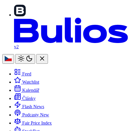
v2
Feed
Watchlist
Kalendář
Články
Flash News
Podcasty
New
Fair Price Index