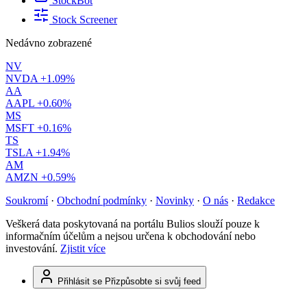
StockBot
Stock Screener
Nedávno zobrazené
NV
NVDA
+1.09%
AA
AAPL
+0.60%
MS
MSFT
+0.16%
TS
TSLA
+1.94%
AM
AMZN
+0.59%
Soukromí
·
Obchodní podmínky
·
Novinky
·
O nás
·
Redakce
Veškerá data poskytovaná na portálu Bulios slouží pouze k
informačním účelům a nejsou určena k obchodování nebo
investování.
Zjistit více
Přihlásit se
Přizpůsobte si svůj feed