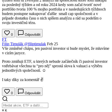
týžden som tu zverejnil 2 analýzi na spoločnosti ktoré som nakúpil
za posledný týžden a od roku 2024 kedy som začal tvoriť nové
portfólio tvoria 100 % mojho portfolia a v nasledujúcich týždnoch
budem postupne nakupovať ďalšie small cap spoločnosti a v
prípade dostatku času o nich spíšem analýzu a rád sa podelím o
svoju investičnú tézu.
0
Odpovědět
FT
Filip Timulák
@filiptimulak
Feb 25
Vše zmíněné chápu, jen pasivní investor si bude myslet, že mluvíme
v cizím jazyce.
Proto zmiňuji ETF, u kterých nebude začátečník či pasivní investor
vstřebávat všechna ta “pro něj” sprostá slova k valuaci a výběru
jednotlivých společností. ☺️
I taky díky za komentář ✌️
0
Odpovědět
⌘
K