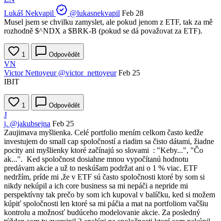
Lukáš Nekvapil
@lukasnekvapil
Feb 28
Musel jsem se chvilku zamyslet, ale pokud jenom z ETF, tak za mě
rozhodně
$^NDX
a
$BRK-B
(pokud se dá považovat za ETF).
1
Odpovědět
VN
Victor Nettoyeur
@victor_nettoyeur
Feb 25
IBIT
1
Odpovědět
J
j.
@jakubsejna
Feb 25
Zaujimava myšlienka. Celé portfolio mením celkom často kedže
investujem do small cap spoločností a riadim sa čisto dátami, žiadne
pocity ani myšlienky ktoré začínajú so slovami : "Keby...", "Čo
ak...". Ked spoločnost dosiahne mnou vypočítanú hodnotu
predávam akcie a už to neskúšam podržat ani o 1 % viac. ETF
nedržím, príde mi ,že v ETF sú často spoločnosti ktoré by som si
nikdy nekúpil a ich core business sa mi nepáči a nepride mi
perspektívny tak prečo by som ich kupoval v balíčku, ked si možem
kúpiť spoločnosti len ktoré sa mi páčia a mat na portfoliom vačšiu
kontrolu a možnosť budúceho modelovanie akcie. Za posledný