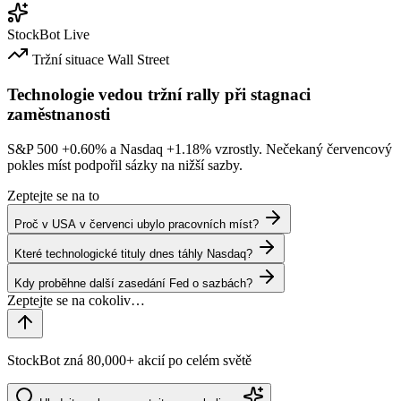
StockBot
Live
Tržní situace
Wall Street
Technologie vedou tržní rally při stagnaci
zaměstnanosti
S&P 500
+0.60%
a Nasdaq
+1.18%
vzrostly. Nečekaný červencový
pokles míst podpořil sázky na nižší sazby.
Zeptejte se na to
Proč v USA v červenci ubylo pracovních míst?
Které technologické tituly dnes táhly Nasdaq?
Kdy proběhne další zasedání Fed o sazbách?
StockBot zná 80,000+ akcií po celém světě