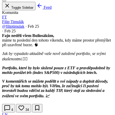
Feed
Toggle Sidebar
Komunita
FT
Filip Timulák
@filiptimulak
·
Feb 25
·
Feb 25
Fajn neděli všem Buliosákům,
máme tu poslední den tohoto víkendu, kdy máme prostor přemýšlet
při uzavřené burze. 🧠
Jak by vypadalo aktuálně vaše nově založené portfolio, se svými
zkušenostmi.
👇🏻
Portfolio, které by bylo složené pouze z ETF a pravděpodobně by
mohlo porážet trh (index S&P500) v následujících letech.
V komentářích se můžete podělit o své nápady a doplnit důvody,
proč by tak tomu mohlo být. Věřím, že začínající či pasivní
investoři budou vděčni za každý TIP, který stojí za sledování a
zvážení ve svém portfoliu. 📈
4
34
LN