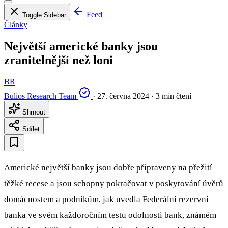
Feed
Toggle Sidebar
Články
Největší americké banky jsou
zranitelnější než loni
BR
Bulios Research Team
·
27. června 2024
·
3 min čtení
Shrnout
Sdílet
Americké největší banky jsou dobře připraveny na přežití
těžké recese a jsou schopny pokračovat v poskytování úvěrů
domácnostem a podnikům, jak uvedla Federální rezervní
banka ve svém každoročním testu odolnosti bank, známém