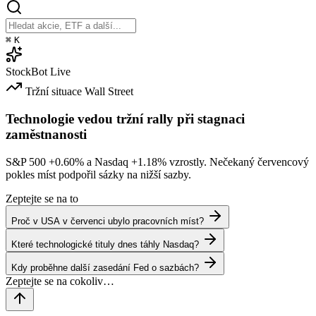
⌘
K
StockBot
Live
Tržní situace
Wall Street
Technologie vedou tržní rally při stagnaci
zaměstnanosti
S&P 500
+0.60%
a Nasdaq
+1.18%
vzrostly. Nečekaný červencový
pokles míst podpořil sázky na nižší sazby.
Zeptejte se na to
Proč v USA v červenci ubylo pracovních míst?
Které technologické tituly dnes táhly Nasdaq?
Kdy proběhne další zasedání Fed o sazbách?