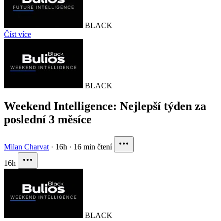
BLACK
Číst více
BLACK
Weekend Intelligence: Nejlepší týden za
poslední 3 měsíce
Milan Charvat
·
16h
·
16 min čtení
16h
BLACK