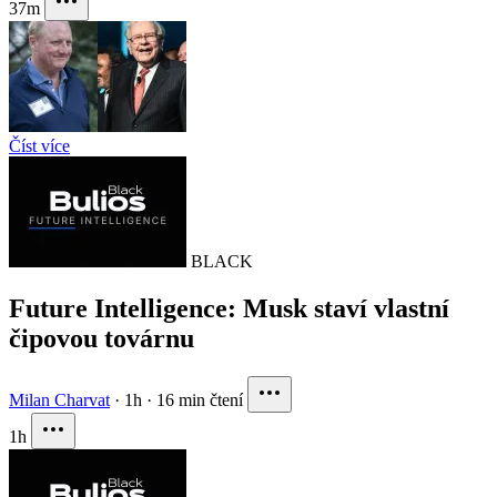
37m
Číst více
BLACK
Future Intelligence: Musk staví vlastní
čipovou továrnu
Milan Charvat
·
1h
·
16 min čtení
1h