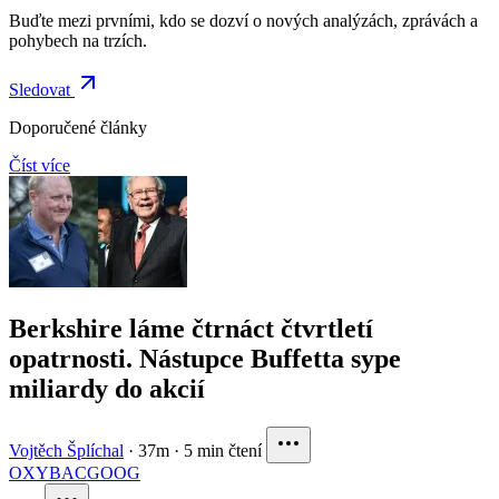
Buďte mezi prvními, kdo se dozví o nových analýzách, zprávách a
pohybech na trzích.
Sledovat
Doporučené články
Číst více
Berkshire láme čtrnáct čtvrtletí
opatrnosti. Nástupce Buffetta sype
miliardy do akcií
Vojtěch Šplíchal
·
37m
·
5 min čtení
OXY
BAC
GOOG