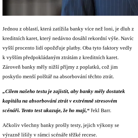
Jednou z oblastí, která zatížila banky více než loni, je dluh z
kreditních karet, který nedávno dosáhl rekordní výše. Navíc
vyšší procento lidí opožďuje platby. Oba tyto faktory vedly
k vyšším předpokládaným ztrátám z kreditních karet.
Zároveň banky měly nižší příjmy z poplatků, což jim
poskytlo menší polštář na absorbování těchto ztrát.
„Cílem našeho testu je zajistit, aby banky měly dostatek
kapitálu na absorbování ztrát v extrémně stresovém
scénáři. Tento test ukazuje, že ho mají,“
řekl Barr.
Ačkoliv všechny banky prošly testy, jejich výkony se
výrazně lišily v rámci scénáře těžké recese.