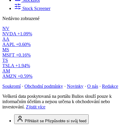
StockBot
Stock Screener
Nedávno zobrazené
NV
NVDA
+1.09%
AA
AAPL
+0.60%
MS
MSFT
+0.16%
TS
TSLA
+1.94%
AM
AMZN
+0.59%
Soukromí
·
Obchodní podmínky
·
Novinky
·
O nás
·
Redakce
Veškerá data poskytovaná na portálu Bulios slouží pouze k
informačním účelům a nejsou určena k obchodování nebo
investování.
Zjistit více
Přihlásit se
Přizpůsobte si svůj feed