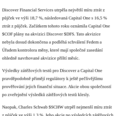
Discover Financial Services utrpěla největší míru ztrát z
půjček ve výši 18,7 %, následovaná Capital One s 16,5 %
ztrát z půjček. Začátkem tohoto roku oznámila Capital One
$COF
plány na akvizici Discover
$DFS
. Tato akvizice
nebyla dosud dokončena a podléhá schválení Fedem a
Úřadem kontrolora měny, které mají společné zasedání
ohledně navrhované akvizice příští měsíc.
Výsledky zátěžových testů pro Discover a Capital One
pravděpodobně přimějí regulátory k ještě pečlivějšímu
prověřování jejich finanční situace. Akcie obou společností
po zveřejnění výsledků zátěžových testů klesly.
Naopak, Charles Schwab
$SCHW
utrpěl nejmenší míru ztrát
z půjček ve výši 1,3 %. Jeho akcie po výsledcích zátěžových