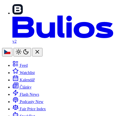
v2
Feed
Watchlist
Kalendář
Články
Flash News
Podcasty
New
Fair Price Index