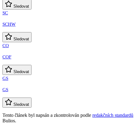
Sledovat
SC
SCHW
Sledovat
CO
COF
Sledovat
GS
GS
Sledovat
Tento článek byl napsán a zkontrolován podle
redakčních standardů
Bulios.