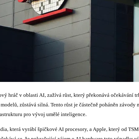
ový hráč v oblasti AI, zažívá růst, který překonává očekávání 
modelů, zůstává silná. Tento růst je částečně poháněn závody 
astrukturu pro vývoj umělé inteligence.
a, která vyrábí špičkové AI procesory, a Apple, který od TSMC
ekává se, že pokračující zájem o AI hardware tyto výpadky ví