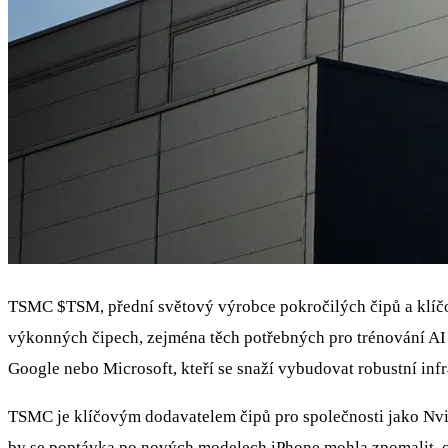
TSMC
$TSM
, přední světový výrobce pokročilých čipů a klíč
výkonných čipech, zejména těch potřebných pro trénování AI 
Google nebo Microsoft, kteří se snaží vybudovat robustní infr
TSMC je klíčovým dodavatelem čipů pro společnosti jako Nvidi
by se poptávka po nových modelech iPhone mohla zpomalit, oč