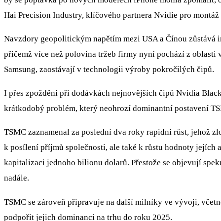
Hai Precision Industry, klíčového partnera Nvidie pro montáž
Navzdory geopolitickým napětím mezi USA a Čínou zůstává inv
přičemž více než polovina tržeb firmy nyní pochází z oblast
Samsung, zaostávají v technologii výroby pokročilých čipů.
I přes zpoždění při dodávkách nejnovějších čipů Nvidia Blac
krátkodobý problém, který neohrozí dominantní postavení TS
TSMC zaznamenal za poslední dva roky rapidní růst, jehož zl
k posílení příjmů společnosti, ale také k růstu hodnoty jejíc
kapitalizaci jednoho bilionu dolarů. Přestože se objevují sp
nadále.
TSMC se zároveň připravuje na další milníky ve vývoji, včet
podpořit jejich dominanci na trhu do roku 2025.