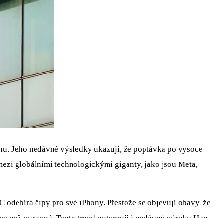
trhu. Jeho nedávné výsledky ukazují, že poptávka po vysoce
mezi globálními technologickými giganty, jako jsou Meta,
 odebírá čipy pro své iPhony. Přestože se objevují obavy, že
ce než vyrovná. Tento trend potvrzují i nedávné výroky Hon