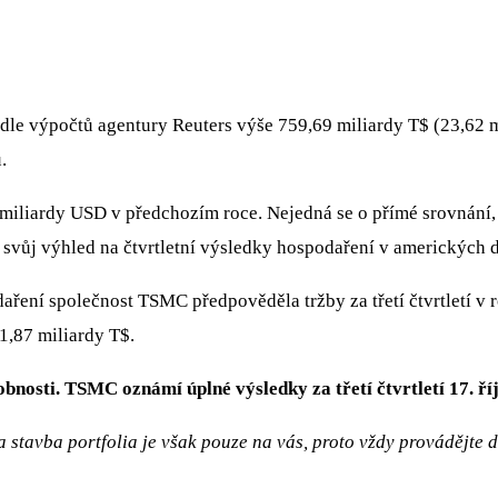
podle výpočtů agentury Reuters výše 759,69 miliardy T$ (23,6
.
3 miliardy USD v předchozím roce. Nejedná se o přímé srovnání
a svůj výhled na čtvrtletní výsledky hospodaření v amerických 
ní společnost TSMC předpověděla tržby za třetí čtvrtletí v ro
1,87 miliardy T$.
osti. TSMC oznámí úplné výsledky za třetí čtvrtletí 17. říjn
 stavba portfolia je však pouze na vás, proto vždy provádějte 