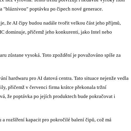
 na "bláznivou" poptávku po čipech nové generace.
 že AI čipy budou nadále tvořit velkou část jeho příjmů,
C dominuje, přičemž jeho konkurenti, jako Intel nebo
waru zůstane vysoká. Toto zpoždění je považováno spíše za
ní hardwaru pro AI datová centra. Tato situace nejenže vedla
ly, přičemž v červenci firma krátce překonala tržní
ává, že poptávka po jejích produktech bude pokračovat i
 rozšíření kapacit pro pokročilé balení čipů, což má