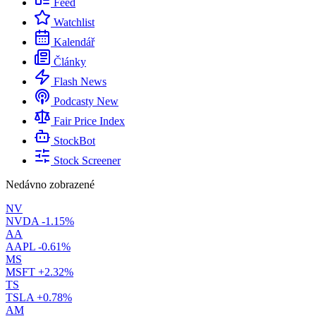
Feed
Watchlist
Kalendář
Články
Flash News
Podcasty
New
Fair Price Index
StockBot
Stock Screener
Nedávno zobrazené
NV
NVDA
-1.15%
AA
AAPL
-0.61%
MS
MSFT
+2.32%
TS
TSLA
+0.78%
AM