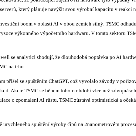
 serverů, který plánuje navýšit svou výrobní kapacitu v reakci
estiční boom v oblasti AI v obou zemích silný. TSMC odhaduje,
i vysoce výkonného výpočetního hardwaru. V tomto sektoru TSM
kwell se analytici shodují, že dlouhodobá poptávka po AI hard
MC na trhu.
om přišel se spuštěním ChatGPT, což vyvolalo závody v pořizová
h akcií. Akcie TSMC se během tohoto období více než zdvojnásobi
ekulace o zpomalení AI růstu, TSMC zůstává optimistická a oček
ně urychleného spuštění výroby čipů na 2nanometrovém procesu a