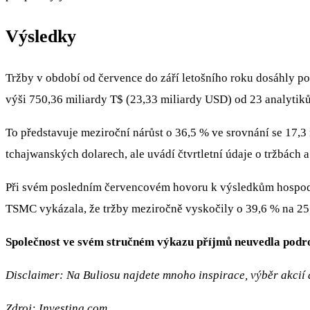
Výsledky
Tržby v období od července do září letošního roku dosáhly 
výši 750,36 miliardy T$ (23,33 miliardy USD) od 23 analytiků
To představuje meziroční nárůst o 36,5 % ve srovnání se 17,
tchajwanských dolarech, ale uvádí čtvrtletní údaje o tržbách 
Při svém posledním červencovém hovoru k výsledkům hospodaře
TSMC vykázala, že tržby meziročně vyskočily o 39,6 % na 25
Společnost ve svém stručném výkazu příjmů neuvedla podrobn
Disclaimer: Na Buliosu najdete mnoho inspirace, výběr akcií a
Zdroj: Investing.com