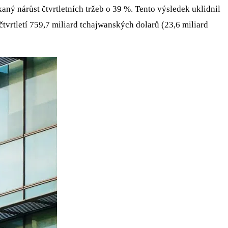
ý nárůst čtvrtletních tržeb o 39 %. Tento výsledek uklidnil
čtvrtletí 759,7 miliard tchajwanských dolarů (23,6 miliard