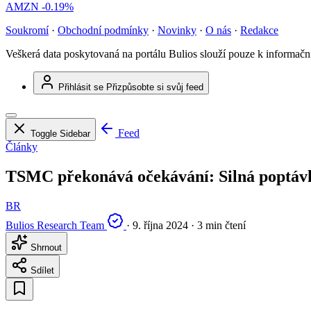
AMZN
-0.19%
Soukromí
·
Obchodní podmínky
·
Novinky
·
O nás
·
Redakce
Veškerá data poskytovaná na portálu Bulios slouží pouze k informač
Přihlásit se
Přizpůsobte si svůj feed
Feed
Toggle Sidebar
Články
TSMC překonává očekávání: Silná poptávka
BR
Bulios Research Team
·
9. října 2024
·
3 min čtení
Shrnout
Sdílet