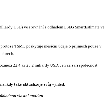
2 miliardy USD) ve srovnání s odhadem LSEG SmartEstimate ve
, protože TSMC poskytuje měsíční údaje o příjmech pouze v
dolarech.
zmezí 22,4 až 23,2 miliardy USD. Jen za září společnost
a, kdy také aktualizuje svůj výhled.
důkladnou vlastní analýzu.