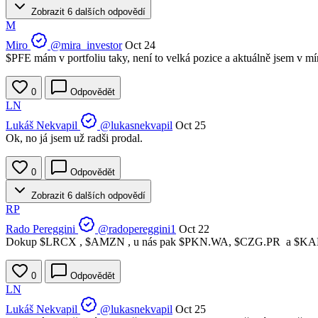
Zobrazit 6 dalších odpovědí
M
Miro
@mira_investor
Oct 24
$PFE
mám v portfoliu taky, není to velká pozice a aktuálně jsem v mí
0
Odpovědět
LN
Lukáš Nekvapil
@lukasnekvapil
Oct 25
Ok, no já jsem už radši prodal.
0
Odpovědět
Zobrazit 6 dalších odpovědí
RP
Rado Pereggini
@radopereggini1
Oct 22
Dokup
$LRCX
,
$AMZN
, u nás pak
$PKN.WA
,
$CZG.PR
a
$KA
0
Odpovědět
LN
Lukáš Nekvapil
@lukasnekvapil
Oct 25