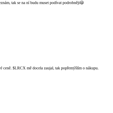
neznám, tak se na ní budu muset podívat podrobněji😃
ré ceně.
$LRCX
mě docela zaujal, tak popřemýšlím o nákupu.