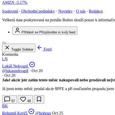
AMZN
-3.17%
Soukromí
·
Obchodní podmínky
·
Novinky
·
O nás
·
Redakce
Veškerá data poskytovaná na portálu Bulios slouží pouze k informač
Přihlásit se
Přizpůsobte si svůj feed
Feed
Toggle Sidebar
Komunita
LN
Lukáš Nekvapil
@lukasnekvapil
·
Oct 20
·
Oct 20
Jaké akcie jste zatím tento měsíc nakupovali nebo prodávali nejv
Já jsem tento měsíc prodal akcie
$PFE
a při současném propadu jsem
57
48
BK
Bohumil Krejčí
@bohous
Oct 25