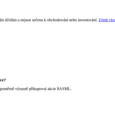
ním účelům a nejsou určena k obchodování nebo investování.
Zjistit víc
íce?
 poměrně výrazně přikupoval akcie
$ASML
.