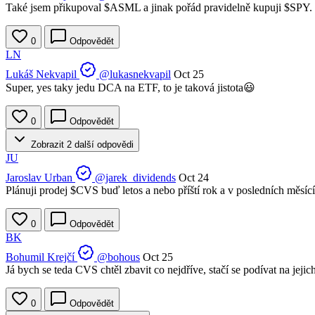
Také jsem přikupoval
$ASML
a jinak pořád pravidelně kupuji
$SPY
.
0
Odpovědět
LN
Lukáš Nekvapil
@lukasnekvapil
Oct 25
Super, yes taky jedu DCA na ETF, to je taková jistota😃
0
Odpovědět
Zobrazit 2 další odpovědi
JU
Jaroslav Urban
@jarek_dividends
Oct 24
Plánuji prodej
$CVS
buď letos a nebo příští rok a v posledních měsí
0
Odpovědět
BK
Bohumil Krejčí
@bohous
Oct 25
Já bych se teda CVS chtěl zbavit co nejdříve, stačí se podívat na jejich 
0
Odpovědět