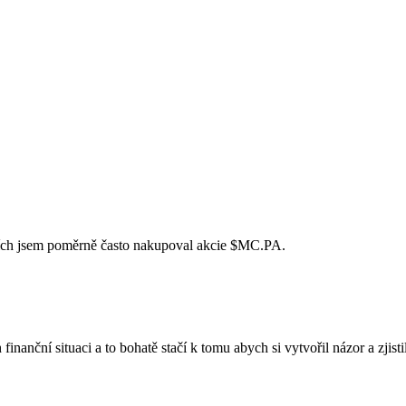
cích jsem poměrně často nakupoval akcie
$MC.PA
.
finanční situaci a to bohatě stačí k tomu abych si vytvořil názor a zjistil