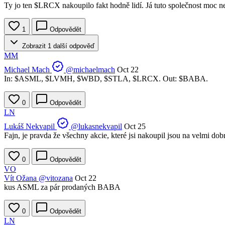
Ty jo ten
$LRCX
nakoupilo fakt hodně lidí. Já tuto společnost moc 
1
Odpovědět
Zobrazit 1 další odpověď
MM
Michael Mach
@michaelmach
Oct 22
In: $ASML, $LVMH, $WBD, $STLA, $LRCX. Out: $BABA.
0
Odpovědět
LN
Lukáš Nekvapil
@lukasnekvapil
Oct 25
Fajn, je pravda že všechny akcie, které jsi nakoupil jsou na velmi dob
0
Odpovědět
VO
Vít Ožana
@vitozana
Oct 22
kus ASML za pár prodaných BABA
0
Odpovědět
LN