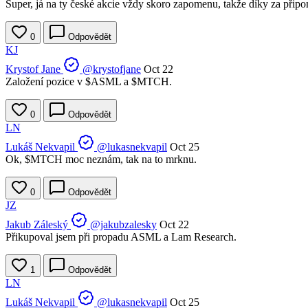
Super, já na ty české akcie vždy skoro zapomenu, takže díky za přip
0
Odpovědět
KJ
Krystof Jane
@krystofjane
Oct 22
Založení pozice v
$ASML
a
$MTCH
.
0
Odpovědět
LN
Lukáš Nekvapil
@lukasnekvapil
Oct 25
Ok,
$MTCH
moc neznám, tak na to mrknu.
0
Odpovědět
JZ
Jakub Záleský
@jakubzalesky
Oct 22
Přikupoval jsem při propadu ASML a Lam Research.
1
Odpovědět
LN
Lukáš Nekvapil
@lukasnekvapil
Oct 25