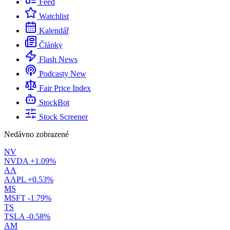
Feed
Watchlist
Kalendář
Články
Flash News
Podcasty
New
Fair Price Index
StockBot
Stock Screener
Nedávno zobrazené
NV
NVDA
+1.09%
AA
AAPL
+0.53%
MS
MSFT
-1.79%
TS
TSLA
-0.58%
AM