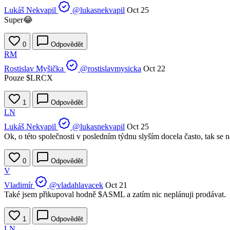
Lukáš Nekvapil
@lukasnekvapil
Oct 25
Super😂
0
Odpovědět
RM
Rostislav Myšička
@rostislavmysicka
Oct 22
Pouze
$LRCX
1
Odpovědět
LN
Lukáš Nekvapil
@lukasnekvapil
Oct 25
Ok, o této společnosti v posledním týdnu slyším docela často, tak se
0
Odpovědět
V
Vladimír
@vladahlavacek
Oct 21
Také jsem přikupoval hodně
$ASML
a zatím nic neplánuji prodávat.
1
Odpovědět
LN