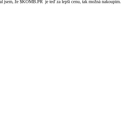
al jsem, že
$KOMB.PR
je teď za lepší cenu, tak možná nakoupím.