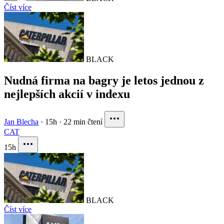
Číst více
BLACK
Nudná firma na bagry je letos jednou z
nejlepších akcií v indexu
Jan Blecha
·
15h
·
22 min čtení
CAT
15h
BLACK
Číst více