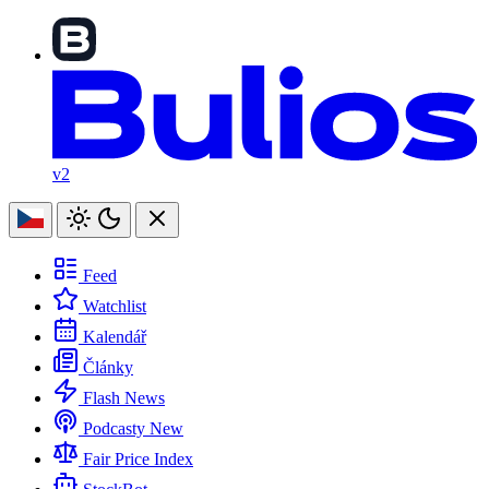
v2
Feed
Watchlist
Kalendář
Články
Flash News
Podcasty
New
Fair Price Index