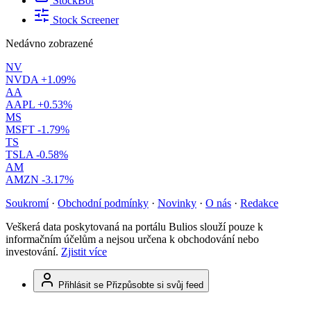
StockBot
Stock Screener
Nedávno zobrazené
NV
NVDA
+1.09%
AA
AAPL
+0.53%
MS
MSFT
-1.79%
TS
TSLA
-0.58%
AM
AMZN
-3.17%
Soukromí
·
Obchodní podmínky
·
Novinky
·
O nás
·
Redakce
Veškerá data poskytovaná na portálu Bulios slouží pouze k
informačním účelům a nejsou určena k obchodování nebo
investování.
Zjistit více
Přihlásit se
Přizpůsobte si svůj feed