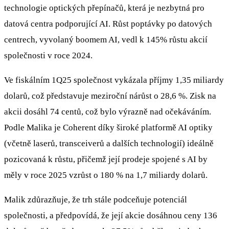
technologie optických přepínačů, která je nezbytná pro
datová centra podporující AI. Růst poptávky po datových
centrech, vyvolaný boomem AI, vedl k 145% růstu akcií
společnosti v roce 2024.
Ve fiskálním 1Q25 společnost vykázala příjmy 1,35 miliardy
dolarů, což představuje meziroční nárůst o 28,6 %. Zisk na
akcii dosáhl 74 centů, což bylo výrazně nad očekáváním.
Podle Malika je Coherent díky široké platformě AI optiky
(včetně laserů, transceiverů a dalších technologií) ideálně
pozicovaná k růstu, přičemž její prodeje spojené s AI by
měly v roce 2025 vzrůst o 180 % na 1,7 miliardy dolarů.
Malik zdůrazňuje, že trh stále podceňuje potenciál
společnosti, a předpovídá, že její akcie dosáhnou ceny 136