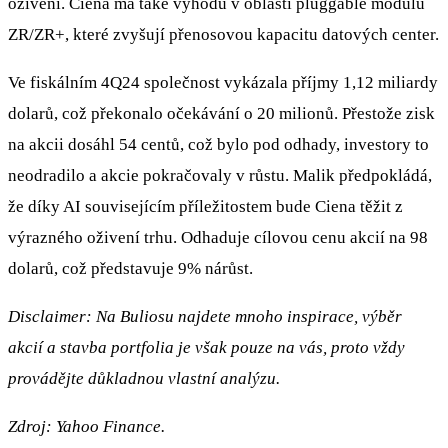
oživení. Ciena má také výhodu v oblasti pluggable modulů
ZR/ZR+, které zvyšují přenosovou kapacitu datových center.
Ve fiskálním 4Q24 společnost vykázala příjmy 1,12 miliardy
dolarů, což překonalo očekávání o 20 milionů. Přestože zisk
na akcii dosáhl 54 centů, což bylo pod odhady, investory to
neodradilo a akcie pokračovaly v růstu. Malik předpokládá,
že díky AI souvisejícím příležitostem bude Ciena těžit z
výrazného oživení trhu. Odhaduje cílovou cenu akcií na 98
dolarů, což představuje 9% nárůst.
Disclaimer: Na Buliosu najdete mnoho inspirace, výběr
akcií a stavba portfolia je však pouze na vás, proto vždy
provádějte důkladnou vlastní analýzu.
Zdroj:
Yahoo Finance.