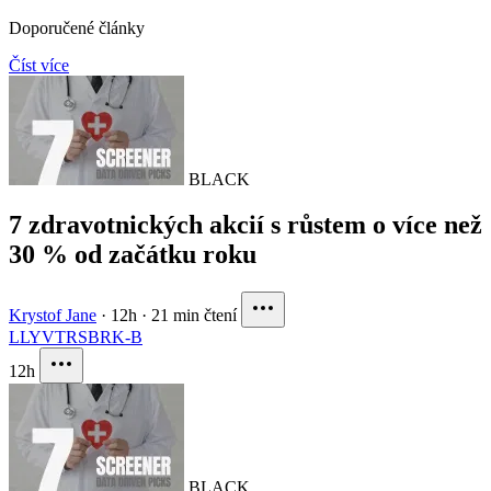
Doporučené články
Číst více
BLACK
7 zdravotnických akcií s růstem o více než
30 % od začátku roku
Krystof Jane
·
12h
·
21 min čtení
LLY
VTRS
BRK-B
12h
BLACK