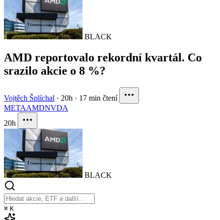
BLACK
AMD reportovalo rekordní kvartál. Co
srazilo akcie o 8 %?
Vojtěch Šplíchal
·
20h
·
17 min čtení
META
AMD
NVDA
20h
BLACK
⌘
K