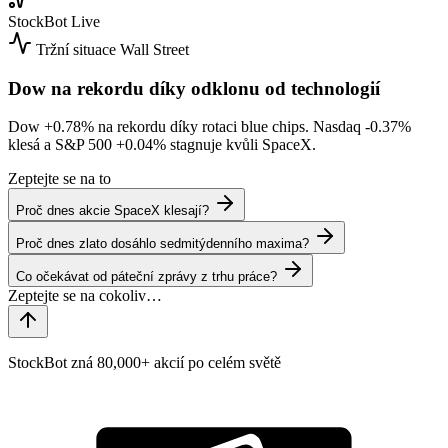
StockBot
Live
Tržní situace
Wall Street
Dow na rekordu díky odklonu od technologií
Dow
+0.78%
na rekordu díky rotaci blue chips. Nasdaq
-0.37%
klesá a S&P 500
+0.04%
stagnuje kvůli SpaceX.
Zeptejte se na to
Proč dnes akcie SpaceX klesají?
Proč dnes zlato dosáhlo sedmitýdenního maxima?
Co očekávat od páteční zprávy z trhu práce?
StockBot zná 80,000+ akcií po celém světě