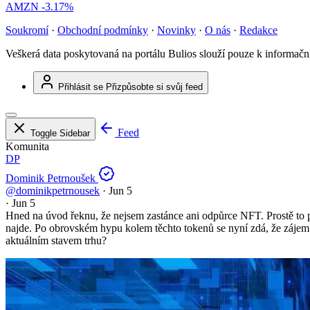
AMZN
-3.17%
Soukromí
·
Obchodní podmínky
·
Novinky
·
O nás
·
Redakce
Veškerá data poskytovaná na portálu Bulios slouží pouze k informač
Přihlásit se
Přizpůsobte si svůj feed
Feed
Toggle Sidebar
Komunita
DP
Dominik Petrnoušek
@dominikpetrnousek
·
Jun 5
·
Jun 5
Hned na úvod řeknu, že nejsem zastánce ani odpůrce NFT. Prostě to pov
najde. Po obrovském hypu kolem těchto tokenů se nyní zdá, že zájem u
aktuálním stavem trhu?