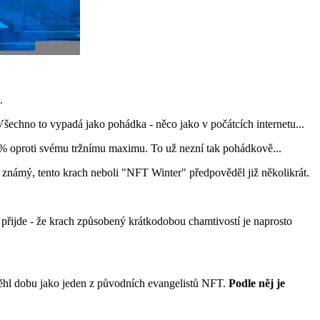
.
echno to vypadá jako pohádka - něco jako v počátcích internetu...
 % oproti svému tržnímu maximu. To už nezní tak pohádkově...
 známý, tento krach neboli "NFT Winter" předpověděl již několikrát.
o přijde - že krach způsobený krátkodobou chamtivostí je naprosto
dběhl dobu jako jeden z původních evangelistů NFT.
Podle něj je