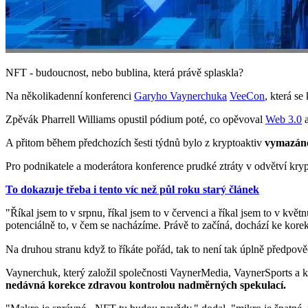
NFT - budoucnost, nebo bublina, která právě splaskla?
Na několikadenní konferenci
Garyho Vaynerchuka
VeeCon
, která s
Zpěvák Pharrell Williams opustil pódium poté, co opěvoval
Web 3.0
a
A přitom během předchozích šesti týdnů bylo z kryptoaktiv
vymazáno 
Pro podnikatele a moderátora konference prudké ztráty v odvětví kry
To dokazuje třeba i tento víc než půl roku starý článek
"Říkal jsem to v srpnu, říkal jsem to v červenci a říkal jsem to v kv
potenciálně to, v čem se nacházíme. Právě to začíná, dochází ke korek
Na druhou stranu když to říkáte pořád, tak to není tak úplně předpově
Vaynerchuk, který založil společnosti VaynerMedia, VaynerSports a
nedávná korekce zdravou kontrolou nadměrných spekulací.