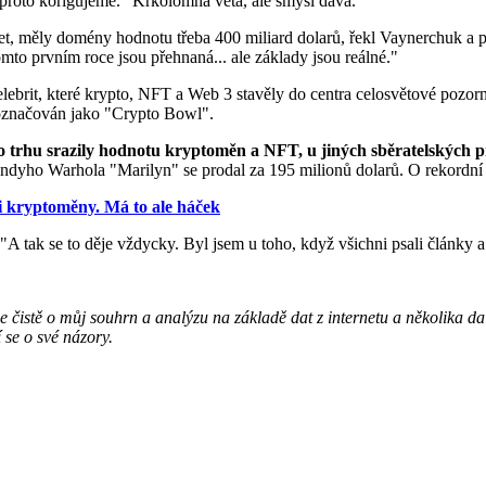
proto korigujeme." Krkolomná věta, ale smysl dává.
 let, měly domény hodnotu třeba 400 miliard dolarů, řekl Vaynerchuk 
to prvním roce jsou přehnaná... ale základy jsou reálné."
lebrit, které krypto, NFT a Web 3 stavěly do centra celosvětové pozor
 označován jako "Crypto Bowl".
ého trhu srazily hodnotu kryptoměn a NFT, u jiných sběratelských
Andyho Warhola "Marilyn" se prodal za 195 milionů dolarů. O rekordní 
i kryptoměny. Má to ale háček
"A tak se to děje vždycky. Byl jsem u toho, když všichni psali články a 
čistě o můj souhrn a analýzu na základě dat z internetu a několika dalš
 se o své názory.