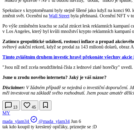
"Makro je správné - NFT tu budou navždy," dodal, "mikro je špatné, 
Spekulace s kryptoměnami byly stejně šílené jako když na konci 90.
změnit svět. Ocenění na
Wall Street
byla přehnaná. Ocenění NFT v tom
Po výše zmíněném krachu se začal ztrácet lesk reklamních kampaní ce
v Los Angeles, který byl kvůli množství krypto reklamních kampaní
Zatímco geopolitické události, rostoucí inflace a propad akciov
světový aukční rekord, když se prodal za 143 milionů dolarů, obraz 
Tímto zvláštním druhem investic hravě překonáte všechny akcie 
"Jsou níž než zcela neudržitelná čísla z lednové zlaté horečky" uvedl. 
Jsme u zrodu nového internetu? Jaký je váš názor?
Disclaimer:
V žádném případě se nejedná o investiční doporučení. Jde 
měl investovat na základě svého rozhodnutí. Jsem pouze amatér dělící
13
45
MY
mada_ylam34
@mada_ylam34
Jun 6
tak kdo koupil ty kreslený opičáky, priznejte se :D