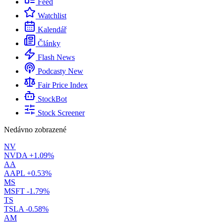
Feed
Watchlist
Kalendář
Články
Flash News
Podcasty
New
Fair Price Index
StockBot
Stock Screener
Nedávno zobrazené
NV
NVDA
+1.09%
AA
AAPL
+0.53%
MS
MSFT
-1.79%
TS
TSLA
-0.58%
AM