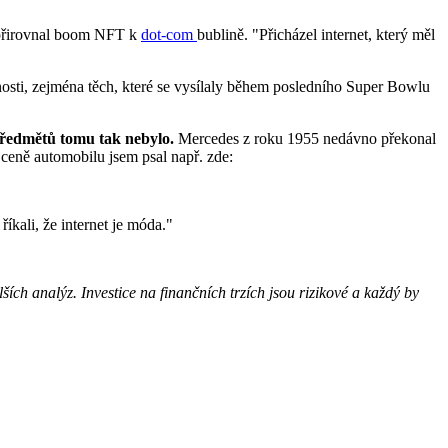
a přirovnal boom NFT k
dot-com
bublině. "Přicházel internet, který měl
nosti, zejména těch, které se vysílaly během posledního Super Bowlu
 předmětů tomu tak nebylo.
Mercedes z roku 1955 nedávno překonal
ceně automobilu jsem psal např. zde:
říkali, že internet je móda."
ích analýz. Investice na finančních trzích jsou rizikové a každý by