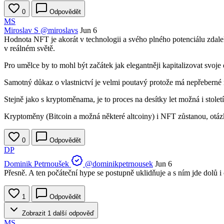
0
Odpovědět
MS
Miroslav S
@miroslavs
Jun 6
Hodnota NFT je akorát v technologii a svého plného potenciálu zdale
v reálném světě.
Pro umělce by to mohl být začátek jak elegantněji kapitalizovat svoje 
Samotný důkaz o vlastnictví je velmi poutavý protože má nepřeberné 
Stejně jako s kryptoměnama, je to proces na desítky let možná i stole
Kryptoměny (Bitcoin a možná některé altcoiny) i NFT zůstanou, otázk
0
Odpovědět
DP
Dominik Petrnoušek
@dominikpetrnousek
Jun 6
Přesně. A ten počáteční hype se postupně uklidňuje a s ním jde dolů i
1
Odpovědět
Zobrazit 1 další odpověď
MS