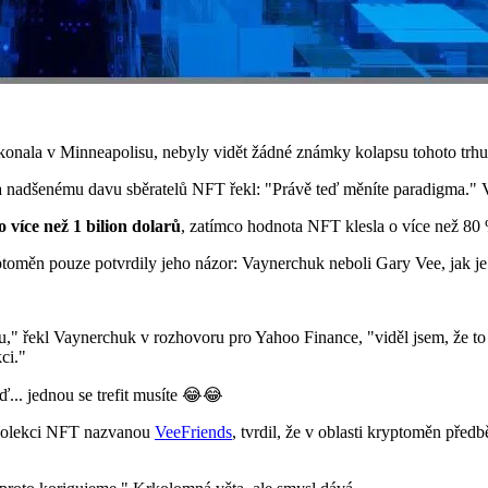
e konala v Minneapolisu, nebyly vidět žádné známky kolapsu tohoto trhu
 nadšenému davu sběratelů NFT řekl: "Právě teď měníte paradigma." Vš
více než 1 bilion dolarů
, zatímco hodnota NFT klesla o více než 80
ptoměn pouze potvrdily jeho názor: Vaynerchuk neboli Gary Vee, jak je
ětnu," řekl Vaynerchuk v rozhovoru pro Yahoo Finance, "viděl jsem, že t
ci."
ď... jednou se trefit musíte 😂😂
 kolekci NFT nazvanou
VeeFriends
, tvrdil, že v oblasti kryptoměn pře