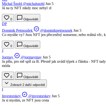
Michal Šnobl
@michalsnobl
Jun 5
Já na ty NFT nikdy moc nebyl :d
0
Odpovědět
DP
Dominik Petrnoušek
@dominikpetrnousek
Jun 5
Co myslíte vy? Jsou NFT jen přeceněný nonsense, nebo reálná věc, kt
0
Odpovědět
J
Joemay
@joemaymay
Jun 5
Ja píšu, pro mě spíš za B. Přesně jak uvádí týpek z článku - NFT tad
móda
0
Odpovědět
Zobrazit 2 další odpovědi
I
Investorskey
@investorskey
Jun 5
Ja si myslim, ze NFT jsou cesta