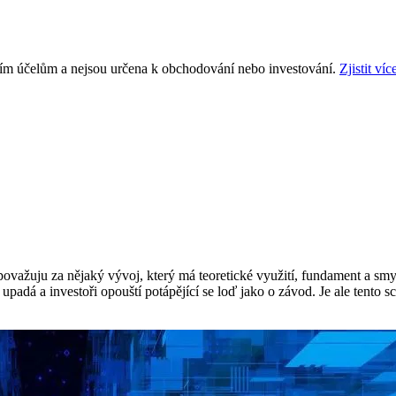
ním účelům a nejsou určena k obchodování nebo investování.
Zjistit víc
ažuju za nějaký vývoj, který má teoretické využití, fundament a smysl.
padá a investoři opouští potápějící se loď jako o závod. Je ale tento