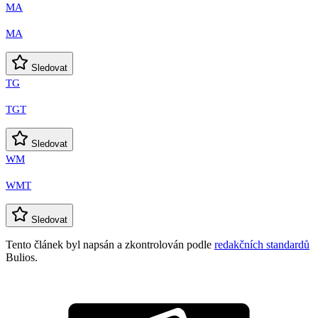
MA
MA
Sledovat
TG
TGT
Sledovat
WM
WMT
Sledovat
Tento článek byl napsán a zkontrolován podle
redakčních standardů
Bulios.