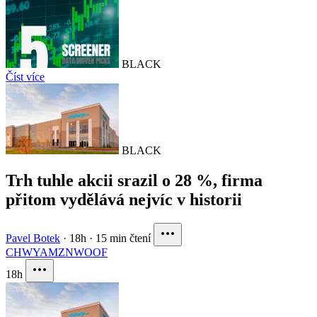
BLACK
Číst více
BLACK
Trh tuhle akcii srazil o 28 %, firma
přitom vydělává nejvíc v historii
Pavel Botek
·
18h
·
15 min čtení
CHWY
AMZN
WOOF
18h