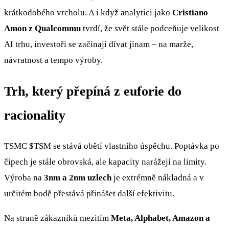
krátkodobého vrcholu. A i když analytici jako
Cristiano
Amon z Qualcommu
tvrdí, že svět stále podceňuje velikost
AI trhu, investoři se začínají dívat jinam – na marže,
návratnost a tempo výroby.
Trh, který přepíná z euforie do
racionality
TSMC
$TSM
se stává obětí vlastního úspěchu. Poptávka po
čipech je stále obrovská, ale kapacity narážejí na limity.
Výroba na
3nm a 2nm uzlech
je extrémně nákladná a v
určitém bodě přestává přinášet další efektivitu.
Na straně zákazníků mezitím
Meta, Alphabet, Amazon a