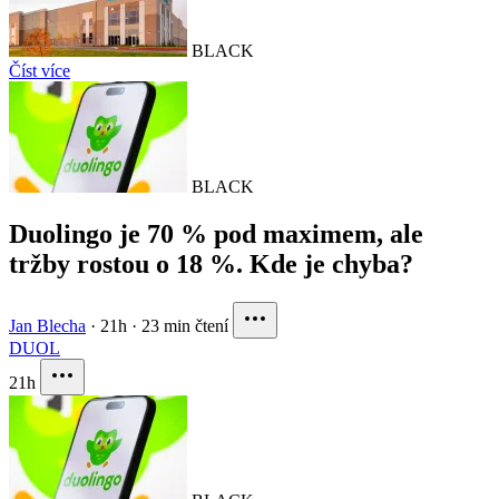
BLACK
Číst více
BLACK
Duolingo je 70 % pod maximem, ale
tržby rostou o 18 %. Kde je chyba?
Jan Blecha
·
21h
·
23 min čtení
DUOL
21h