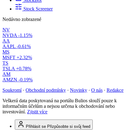
StockBot
Stock Screener
Nedávno zobrazené
NV
NVDA
-1.15%
AA
AAPL
-0.61%
MS
MSFT
+2.32%
TS
TSLA
+0.78%
AM
AMZN
-0.19%
Soukromí
·
Obchodní podmínky
·
Novinky
·
O nás
·
Redakce
Veškerá data poskytovaná na portálu Bulios slouží pouze k
informačním účelům a nejsou určena k obchodování nebo
investování.
Zjistit více
Přihlásit se
Přizpůsobte si svůj feed