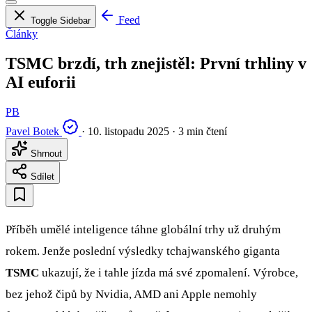
Feed
Toggle Sidebar
Články
TSMC brzdí, trh znejistěl: První trhliny v
AI euforii
PB
Pavel Botek
·
10. listopadu 2025
·
3 min čtení
Shrnout
Sdílet
Příběh umělé inteligence táhne globální trhy už druhým
rokem. Jenže poslední výsledky tchajwanského giganta
TSMC
ukazují, že i tahle jízda má své zpomalení. Výrobce,
bez jehož čipů by Nvidia, AMD ani Apple nemohly