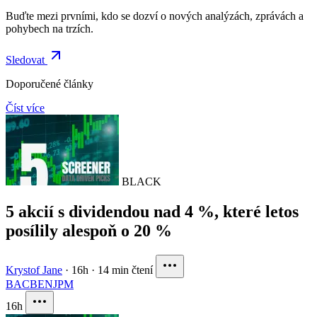
Buďte mezi prvními, kdo se dozví o nových analýzách, zprávách a
pohybech na trzích.
Sledovat
Doporučené články
Číst více
BLACK
5 akcií s dividendou nad 4 %, které letos
posílily alespoň o 20 %
Krystof Jane
·
16h
·
14 min čtení
BAC
BEN
JPM
16h