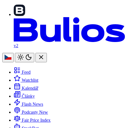
v2
Feed
Watchlist
Kalendář
Články
Flash News
Podcasty
New
Fair Price Index