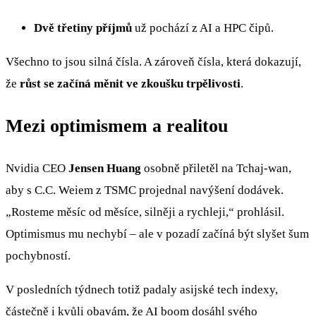
Dvě třetiny příjmů
už pochází z AI a HPC čipů.
Všechno to jsou silná čísla. A zároveň čísla, která dokazují,
že
růst se začíná měnit ve zkoušku trpělivosti
.
Mezi optimismem a realitou
Nvidia CEO
Jensen Huang
osobně přiletěl na Tchaj-wan,
aby s C.C. Weiem z TSMC projednal navýšení dodávek.
„Rosteme měsíc od měsíce, silněji a rychleji,“ prohlásil.
Optimismus mu nechybí – ale v pozadí začíná být slyšet šum
pochybností.
V posledních týdnech totiž padaly asijské tech indexy,
částečně i kvůli obavám, že AI boom dosáhl svého