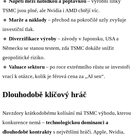
🔹
Napětí mezi nabídkou a poptávkou
– výrobní linky
TSMC jsou plné, ale Nvidia i AMD chtějí víc.
🔹
Marže a náklady
– přechod na pokročilé uzly zvyšuje
investiční tlak.
🔹
Diverzifikace výroby
– závody v Japonsku, USA a
Německu se stanou testem, zda TSMC dokáže snížit
geopolitické riziko.
🔹
Valuace sektoru
– po roce extrémního růstu se investoři
vrací k otázce, kolik je férová cena za „AI sen“.
Dlouhodobě klíčový hráč
Navzdory krátkodobému kolísání má TSMC výhodu, kterou
konkurence nemá –
technologickou dominanci a
dlouhodobé kontrakty
s největšími hráči. Apple, Nvidia,