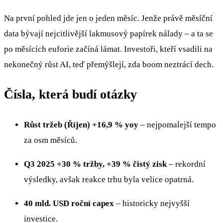
Na první pohled jde jen o jeden měsíc. Jenže právě měsíční
data bývají nejcitlivější lakmusový papírek nálady – a ta se
po měsících euforie začíná lámat. Investoři, kteří vsadili na
nekonečný růst AI, teď přemýšlejí, zda boom neztrácí dech.
Čísla, která budí otázky
Růst tržeb (Říjen) +16,9 % yoy
– nejpomalejší tempo
za osm měsíců.
Q3 2025 +30 % tržby, +39 % čistý zisk
– rekordní
výsledky, avšak reakce trhu byla velice opatrná.
40 mld. USD roční capex
– historicky nejvyšší
investice.