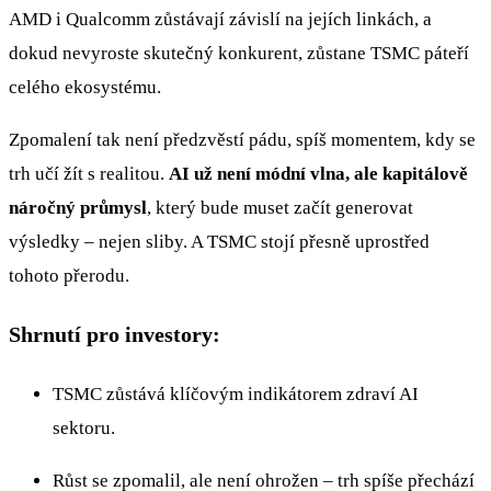
AMD i Qualcomm zůstávají závislí na jejích linkách, a
dokud nevyroste skutečný konkurent, zůstane TSMC páteří
celého ekosystému.
Zpomalení tak není předzvěstí pádu, spíš momentem, kdy se
trh učí žít s realitou.
AI už není módní vlna, ale kapitálově
náročný průmysl
, který bude muset začít generovat
výsledky – nejen sliby. A TSMC stojí přesně uprostřed
tohoto přerodu.
Shrnutí pro investory:
TSMC zůstává klíčovým indikátorem zdraví AI
sektoru.
Růst se zpomalil, ale není ohrožen – trh spíše přechází