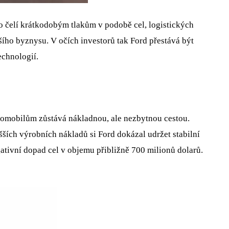
o čelí krátkodobým tlakům v podobě cel, logistických
šího byznysu. V očích investorů tak Ford přestává být
echnologií.
tromobilům zůstává nákladnou, ale nezbytnou cestou.
yšších výrobních nákladů si Ford dokázal udržet stabilní
gativní dopad cel v objemu přibližně 700 milionů dolarů.