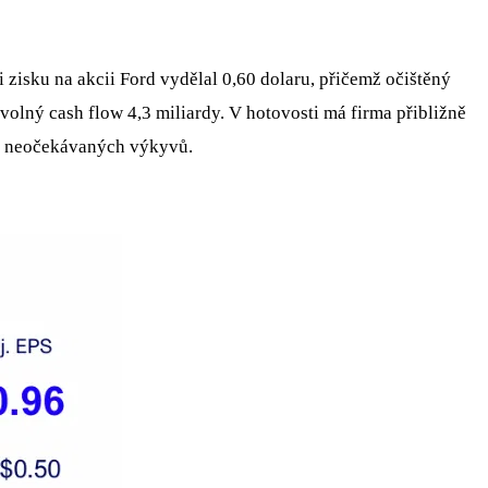
 zisku na akcii Ford vydělal 0,60 dolaru, přičemž očištěný
 volný cash flow 4,3 miliardy. V hotovosti má firma přibližně
ytí neočekávaných výkyvů.