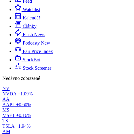
Feed
Watchlist
Kalendář
Články
Flash News
Podcasty
New
Fair Price Index
StockBot
Stock Screener
Nedávno zobrazené
NV
NVDA
+1.09%
AA
AAPL
+0.60%
MS
MSFT
+0.16%
TS
TSLA
+1.94%
AM