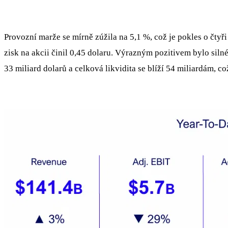
Provozní marže se mírně zúžila na 5,1 %, což je pokles o čtyř
zisk na akcii činil 0,45 dolaru. Výrazným pozitivem bylo siln
33 miliard dolarů a celková likvidita se blíží 54 miliardám, 