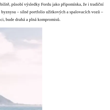
litě, působí výsledky Fordu jako připomínka, že i tradiční
ro byznysu – silné portfolio užitkových a spalovacích vozů –
kaci, bude drahá a plná kompromisů.