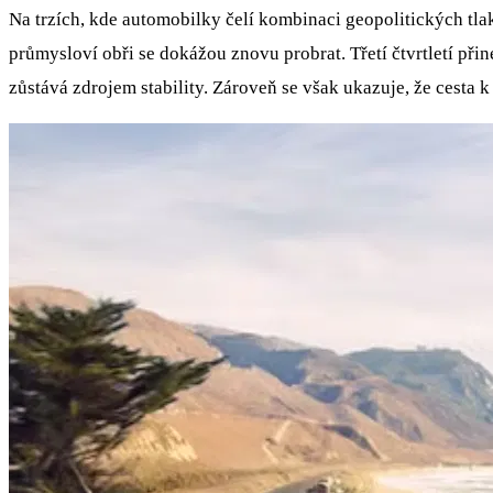
Na trzích, kde automobilky čelí kombinaci geopolitických tla
průmysloví obři se dokážou znovu probrat. Třetí čtvrtletí přin
zůstává zdrojem stability. Zároveň se však ukazuje, že cesta k