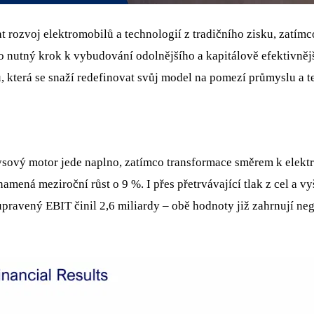
 rozvoj elektromobilů a technologií z tradičního zisku, zatímc
o nutný krok k vybudování odolnějšího a kapitálově efektivněj
 která se snaží redefinovat svůj model na pomezí průmyslu a t
znysový motor jede naplno, zatímco transformace směrem k elek
amená meziroční růst o 9 %. I přes přetrvávající tlak z cel a v
 upravený EBIT činil 2,6 miliardy – obě hodnoty již zahrnují ne