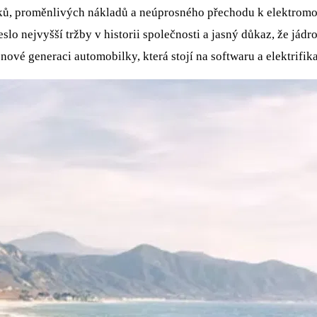
ků, proměnlivých nákladů a neúprosného přechodu k elektromobi
eslo nejvyšší tržby v historii společnosti a jasný důkaz, že jád
 nové generaci automobilky, která stojí na softwaru a elektrifi