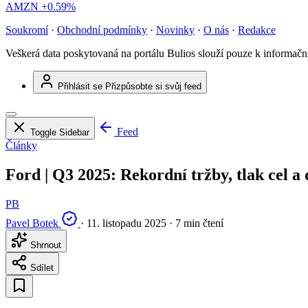
AMZN
+0.59%
Soukromí
·
Obchodní podmínky
·
Novinky
·
O nás
·
Redakce
Veškerá data poskytovaná na portálu Bulios slouží pouze k informač
Přihlásit se
Přizpůsobte si svůj feed
Feed
Toggle Sidebar
Články
Ford | Q3 2025: Rekordní tržby, tlak cel a
PB
Pavel Botek
·
11. listopadu 2025
·
7 min čtení
Shrnout
Sdílet