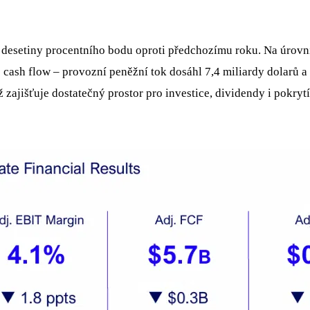
i desetiny procentního bodu oproti předchozímu roku. Na úrovni
é cash flow – provozní peněžní tok dosáhl 7,4 miliardy dolarů a
což zajišťuje dostatečný prostor pro investice, dividendy i pokr