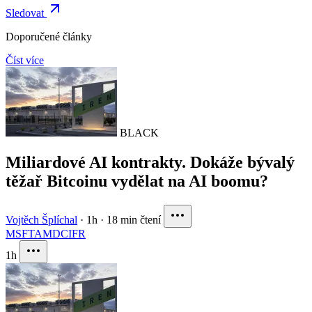
Sledovat
Doporučené články
Číst více
BLACK
Miliardové AI kontrakty. Dokáže bývalý
těžař Bitcoinu vydělat na AI boomu?
Vojtěch Šplíchal
·
1h
·
18 min čtení
MSFT
AMD
CIFR
1h