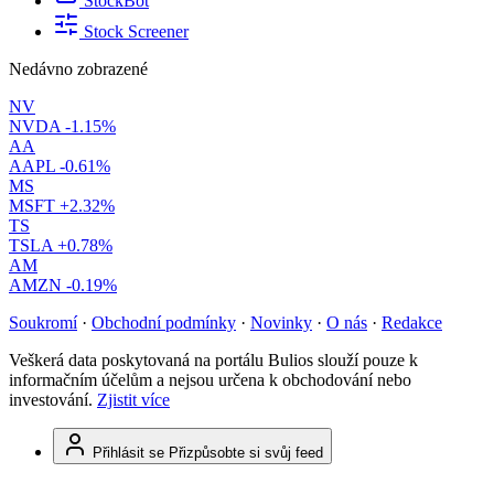
StockBot
Stock Screener
Nedávno zobrazené
NV
NVDA
-1.15%
AA
AAPL
-0.61%
MS
MSFT
+2.32%
TS
TSLA
+0.78%
AM
AMZN
-0.19%
Soukromí
·
Obchodní podmínky
·
Novinky
·
O nás
·
Redakce
Veškerá data poskytovaná na portálu Bulios slouží pouze k
informačním účelům a nejsou určena k obchodování nebo
investování.
Zjistit více
Přihlásit se
Přizpůsobte si svůj feed