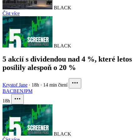
BLACK
Číst více
BLACK
5 akcií s dividendou nad 4 %, které letos
posílily alespoň o 20 %
Krystof Jane
·
18h
·
14 min čtení
BAC
BEN
JPM
18h
BLACK
Číst více