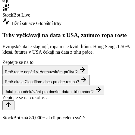
⌘
K
StockBot
Live
Tržní situace
Globální trhy
Trhy vyčkávají na data z USA, zatímco ropa roste
Evropské akcie stagnují, ropa roste kvůli Íránu. Hang Seng
-1.50%
klesá, futures v USA čekají na data z trhu práce.
Zeptejte se na to
Proč roste napětí v Hormuzském průlivu?
Proč akcie Cloudflare dnes prudce rostou?
Jaká jsou očekávání pro dnešní data z trhu práce?
StockBot zná 80,000+ akcií po celém světě