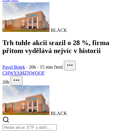
BLACK
Trh tuhle akcii srazil o 28 %, firma
přitom vydělává nejvíc v historii
Pavel Botek
·
20h
·
15 min čtení
CHWY
AMZN
WOOF
20h
BLACK