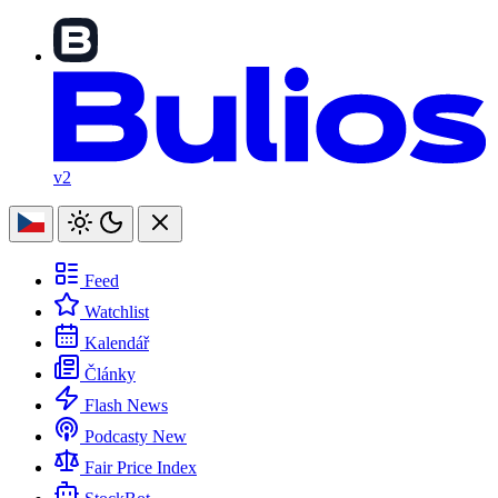
v2
Feed
Watchlist
Kalendář
Články
Flash News
Podcasty
New
Fair Price Index