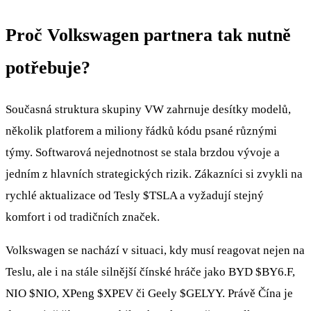
Proč Volkswagen partnera tak nutně
potřebuje?
Současná struktura skupiny VW zahrnuje desítky modelů,
několik platforem a miliony řádků kódu psané různými
týmy. Softwarová nejednotnost se stala brzdou vývoje a
jedním z hlavních strategických rizik. Zákazníci si zvykli na
rychlé aktualizace od Tesly
$TSLA
a vyžadují stejný
komfort i od tradičních značek.
Volkswagen se nachází v situaci, kdy musí reagovat nejen na
Teslu, ale i na stále silnější čínské hráče jako BYD
$BY6.F
,
NIO
$NIO
, XPeng
$XPEV
či Geely
$GELYY
. Právě Čína je