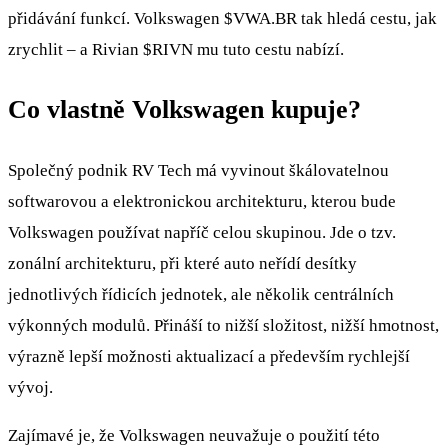
přidávání funkcí. Volkswagen
$VWA.BR
tak hledá cestu, jak
zrychlit – a Rivian
$RIVN
mu tuto cestu nabízí.
Co vlastně Volkswagen kupuje?
Společný podnik RV Tech má vyvinout škálovatelnou
softwarovou a elektronickou architekturu, kterou bude
Volkswagen používat napříč celou skupinou. Jde o tzv.
zonální architekturu, při které auto neřídí desítky
jednotlivých řídicích jednotek, ale několik centrálních
výkonných modulů. Přináší to nižší složitost, nižší hmotnost,
výrazně lepší možnosti aktualizací a především rychlejší
vývoj.
Zajímavé je, že Volkswagen neuvažuje o použití této