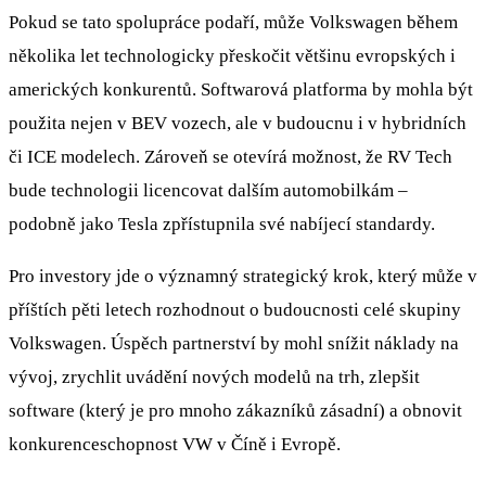
Pokud se tato spolupráce podaří, může Volkswagen během
několika let technologicky přeskočit většinu evropských i
amerických konkurentů. Softwarová platforma by mohla být
použita nejen v BEV vozech, ale v budoucnu i v hybridních
či ICE modelech. Zároveň se otevírá možnost, že RV Tech
bude technologii licencovat dalším automobilkám –
podobně jako Tesla zpřístupnila své nabíjecí standardy.
Pro investory jde o významný strategický krok, který může v
příštích pěti letech rozhodnout o budoucnosti celé skupiny
Volkswagen. Úspěch partnerství by mohl snížit náklady na
vývoj, zrychlit uvádění nových modelů na trh, zlepšit
software (který je pro mnoho zákazníků zásadní) a obnovit
konkurenceschopnost VW v Číně i Evropě.