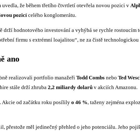
vedla, že během třetího čtvrtletí otevřela novou pozici v
Alp
iovou pozicí
celého konglomerátu.
dičně drží hodnotového investování a vyhýbá se rychle rostoucí
třební firmu s extrémní loajalitou“, ne za čistě technologickou
ě ano
bně realizovali portfolio manažeři
Todd Combs
nebo
Ted Wesc
hire stále drží zhruba
2,2 miliardy dolarů
v akciích Amazonu.
. Akcie od začátku roku posílily
o 46 %
, taženy zejména explo
nil, přestože měl jedinečný přehled o jeho potenciálu. Jeho poj