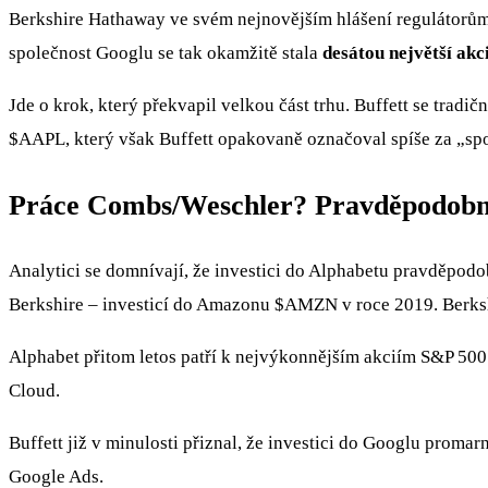
Berkshire Hathaway ve svém nejnovějším hlášení regulátorům u
společnost Googlu se tak okamžitě stala
desátou největší akc
Jde o krok, který překvapil velkou část trhu. Buffett se tra
$AAPL
, který však Buffett opakovaně označoval spíše za „spo
Práce Combs/Weschler? Pravděpodobn
Analytici se domnívají, že investici do Alphabetu pravděpodo
Berkshire – investicí do Amazonu
$AMZN
v roce 2019. Berks
Alphabet přitom letos patří k nejvýkonnějším akciím S&P 500
Cloud.
Buffett již v minulosti přiznal, že investici do Googlu promar
Google Ads.