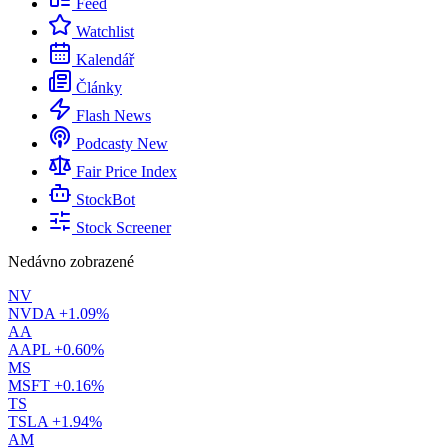
Feed
Watchlist
Kalendář
Články
Flash News
Podcasty
New
Fair Price Index
StockBot
Stock Screener
Nedávno zobrazené
NV
NVDA
+1.09%
AA
AAPL
+0.60%
MS
MSFT
+0.16%
TS
TSLA
+1.94%
AM