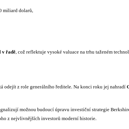
0 miliard dolarů,
l v řadě
, což reflektuje vysoké valuace na trhu taženém tech
á odejít z role generálního ředitele. Na konci roku jej nahradí
 signalizují možnou budoucí úpravu investiční strategie Berksh
ho z nejvlivnějších investorů moderní historie.