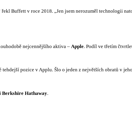
“ řekl Buffett v roce 2018. „Jen jsem nerozuměl technologii nat
louhodobě nejcennějšího aktiva –
Apple
. Podíl ve třetím čtvrtle
é tehdejší pozice v Applu. Šlo o jeden z největších obratů v je
cí Berkshire Hathaway
.