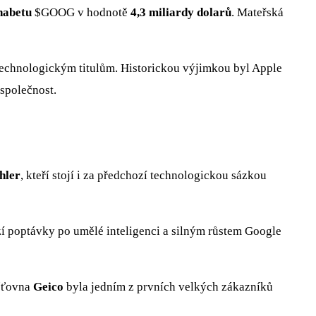
habetu
$GOOG
v hodnotě
4,3 miliardy dolarů
. Mateřská
m technologickým titulům. Historickou výjimkou byl Apple
 společnost.
hler
, kteří stojí i za předchozí technologickou sázkou
zí poptávky po umělé inteligenci a silným růstem Google
išťovna
Geico
byla jedním z prvních velkých zákazníků