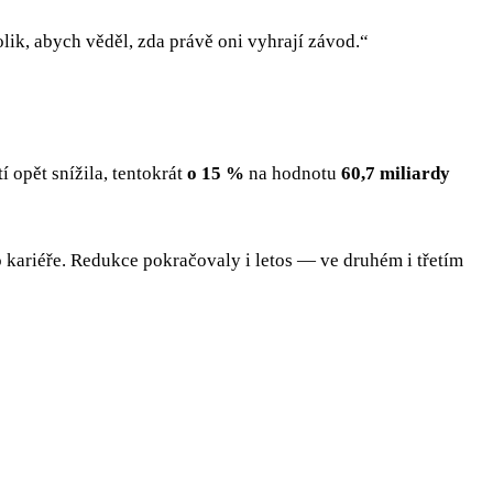
olik, abych věděl, zda právě oni vyhrají závod.“
tí opět snížila, tentokrát
o 15 %
na hodnotu
60,7 miliardy
ho kariéře. Redukce pokračovaly i letos — ve druhém i třetím