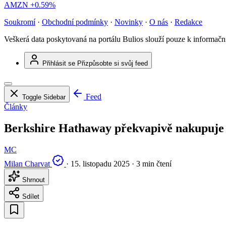
AMZN
+0.59%
Soukromí
·
Obchodní podmínky
·
Novinky
·
O nás
·
Redakce
Veškerá data poskytovaná na portálu Bulios slouží pouze k informač
Přihlásit se
Přizpůsobte si svůj feed
Feed
Toggle Sidebar
Články
Berkshire Hathaway překvapivě nakupuje Al
MC
Milan Charvat
·
15. listopadu 2025
·
3 min čtení
Shrnout
Sdílet