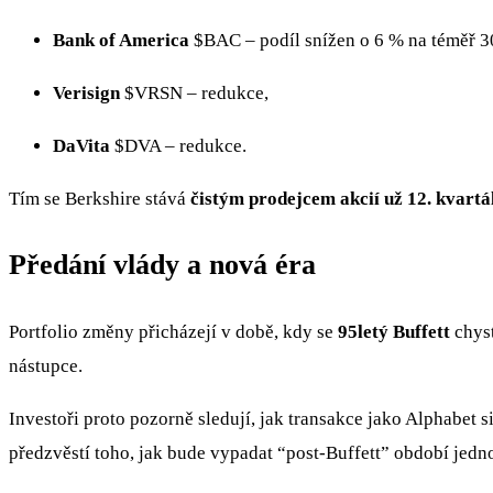
Bank of America
$BAC
– podíl snížen o 6 % na téměř 3
Verisign
$VRSN
– redukce,
DaVita
$DVA
– redukce.
Tím se Berkshire stává
čistým prodejcem akcií už 12. kvartá
Předání vlády a nová éra
Portfolio změny přicházejí v době, kdy se
95letý Buffett
chyst
nástupce.
Investoři proto pozorně sledují, jak transakce jako Alphabet
předzvěstí toho, jak bude vypadat “post-Buffett” období jedno