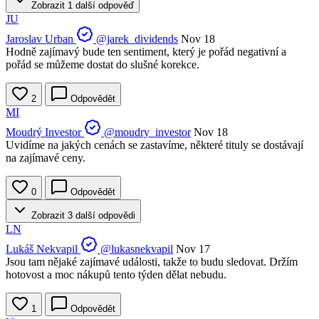
Zobrazit 1 další odpověď
JU
Jaroslav Urban
@jarek_dividends
Nov 18
Hodně zajímavý bude ten sentiment, který je pořád negativní a
pořád se můžeme dostat do slušné korekce.
2
Odpovědět
MI
Moudrý Investor
@moudry_investor
Nov 18
Uvidíme na jakých cenách se zastavíme, některé tituly se dostávají
na zajímavé ceny.
0
Odpovědět
Zobrazit 3 další odpovědi
LN
Lukáš Nekvapil
@lukasnekvapil
Nov 17
Jsou tam nějaké zajímavé události, takže to budu sledovat. Držím
hotovost a moc nákupů tento týden dělat nebudu.
1
Odpovědět