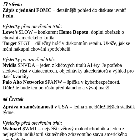
📑 Středa
Zápis z jednání FOMC
– detailnější pohled do diskuse uvnitř
Fedu
.
Výsledky před otevřením trhů:
Lowe’s
$LOW
– konkurent
Home Depotu
, doplní obrázek o
chování amerického kutila.
Target
$TGT
– důležitý hráč v diskontním retailu. Ukáže, jak se
mění nákupní chování spotřebitelů.
Výsledky po uzavření trhů:
Nvidia
$NVDA
– jeden z klíčových titulů AI éry. Je potřeba
sledovat růst v datacentrech, objednávky akcelerátorů a výhled pro
další kvartály.
Palo Alto Networks
$PANW
– špička v kyberbezpečnosti.
Důležité bude tempo růstu předplatného a vývoj marží.
📊 Čtvrtek
Zpráva o zaměstnanosti v USA
– jedna z nejdůležitějších statistik
týdne.
Výsledky před otevřením trhů:
Walmart
$WMT
– největší světový maloobchodník a jeden z
nejlepších indikátorů skutečného zdravotního stavu amerického
spotřebitele.