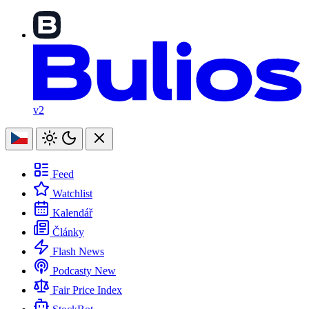
v2
Feed
Watchlist
Kalendář
Články
Flash News
Podcasty
New
Fair Price Index