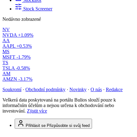
StockBot
Stock Screener
Nedávno zobrazené
NV
NVDA
+1.09%
AA
AAPL
+0.53%
MS
MSFT
-1.79%
TS
TSLA
-0.58%
AM
AMZN
-3.17%
Soukromí
·
Obchodní podmínky
·
Novinky
·
O nás
·
Redakce
Veškerá data poskytovaná na portálu Bulios slouží pouze k
informačním účelům a nejsou určena k obchodování nebo
investování.
Zjistit více
Přihlásit se
Přizpůsobte si svůj feed