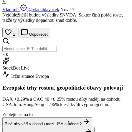
V
Vladimír
@vladahlavacek
Nov 17
Nejdůležitější budou výsledky
$NVDA
. Sektor čipů pořád roste,
takže ty výsledky dopadnou snad dobře.
1
Odpovědět
⌘
K
StockBot
Live
Tržní situace
Evropa
Evropské trhy rostou, geopolitické obavy polevují
DAX
+0.29%
a CAC 40
+0.25%
rostou díky naději na dohodu
USA-Írán. Hang Seng
-1.96%
klesá kvůli výprodeji čipů.
Zeptejte se na to
Proč trhy věří v dohodu mezi USA a Íránem?