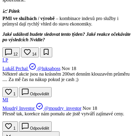
📈 Pátek
PMI ve službách / výrobě
– kombinace indexů pro služby i
průmysl dají rychlý vhled do stavu ekonomiky.
Jaké události budete sledovat tento týden? Jaké reakce očekáváte
po výsledcích Nvidie?
12
14
LP
Lukáš Prchal
@luksaboss
Nov 18
Některé akcie jsou na krásném 200set denním klouzavém průměru
.... Za mě čas na nákup pokud je cash ;)
1
Odpovědět
MI
Moudrý Investor
@moudry_investor
Nov 18
Přesně tak, korekce nám pomalu ale jistě vytváří zajímavé ceny.
1
Odpovědět