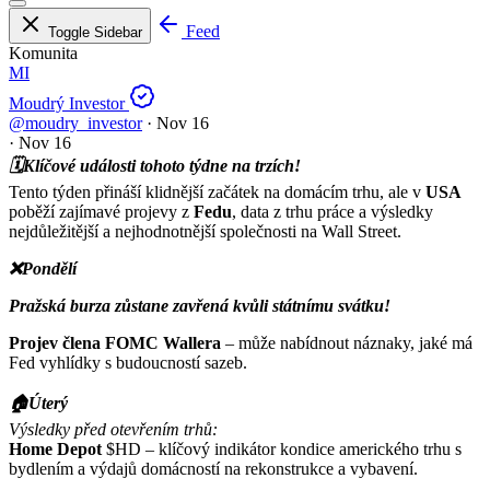
Feed
Toggle Sidebar
Komunita
MI
Moudrý Investor
@moudry_investor
·
Nov 16
·
Nov 16
🗓️Klíčové události tohoto týdne na trzích!
Tento týden přináší klidnější začátek na domácím trhu, ale v
USA
poběží zajímavé projevy z
Fedu
, data z trhu práce a výsledky
nejdůležitější a nejhodnotnější společnosti na Wall Street.
❌Pondělí
Pražská burza zůstane zavřená kvůli státnímu svátku!
Projev člena FOMC Wallera
– může nabídnout náznaky, jaké má
Fed vyhlídky s budoucností sazeb.
🏠Úterý
Výsledky před otevřením trhů:
Home Depot
$HD
– klíčový indikátor kondice amerického trhu s
bydlením a výdajů domácností na rekonstrukce a vybavení.