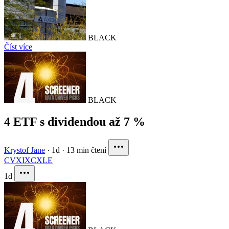
BLACK
Číst více
BLACK
4 ETF s dividendou až 7 %
Krystof Jane
·
1d
·
13 min čtení
CVX
IXC
XLE
1d