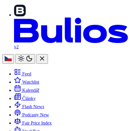
v2
Feed
Watchlist
Kalendář
Články
Flash News
Podcasty
New
Fair Price Index