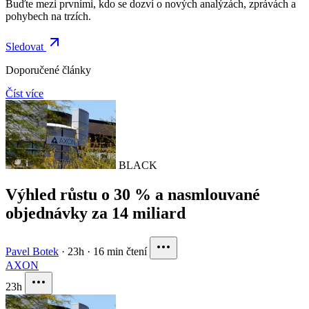
Buďte mezi prvními, kdo se dozví o nových analýzách, zprávách a
pohybech na trzích.
Sledovat
Doporučené články
Číst více
BLACK
Výhled růstu o 30 % a nasmlouvané
objednávky za 14 miliard
Pavel Botek
·
23h
·
16 min čtení
AXON
23h