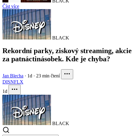
BLACK
Číst více
BLACK
Rekordní parky, ziskový streaming, akcie
za patnáctinásobek. Kde je chyba?
Jan Blecha
·
1d
·
23 min čtení
DIS
NFLX
1d
BLACK