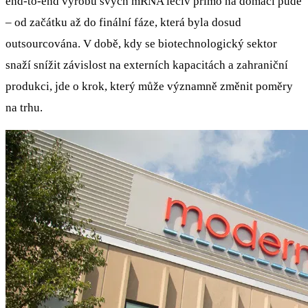
end-to-end výrobu svých mRNA léčiv přímo na domácí půdě
– od začátku až do finální fáze, která byla dosud
outsourcována. V době, kdy se biotechnologický sektor
snaží snížit závislost na externích kapacitách a zahraniční
produkci, jde o krok, který může významně změnit poměry
na trhu.