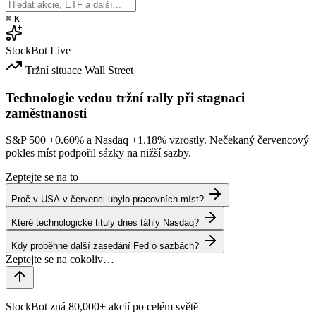
⌘
K
StockBot
Live
Tržní situace
Wall Street
Technologie vedou tržní rally při stagnaci
zaměstnanosti
S&P 500
+0.60%
a Nasdaq
+1.18%
vzrostly. Nečekaný červencový
pokles míst podpořil sázky na nižší sazby.
Zeptejte se na to
Proč v USA v červenci ubylo pracovních míst?
Které technologické tituly dnes táhly Nasdaq?
Kdy proběhne další zasedání Fed o sazbách?
StockBot zná 80,000+ akcií po celém světě