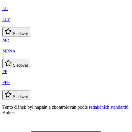
LL
LLY
Sledovat
MR
MRNA
Sledovat
PF
PFE
Sledovat
Tento článek byl napsán a zkontrolován podle
redakčních standardů
Bulios.