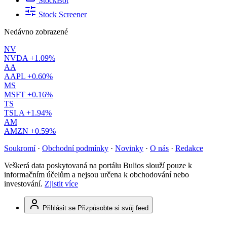
StockBot
Stock Screener
Nedávno zobrazené
NV
NVDA
+1.09%
AA
AAPL
+0.60%
MS
MSFT
+0.16%
TS
TSLA
+1.94%
AM
AMZN
+0.59%
Soukromí
·
Obchodní podmínky
·
Novinky
·
O nás
·
Redakce
Veškerá data poskytovaná na portálu Bulios slouží pouze k
informačním účelům a nejsou určena k obchodování nebo
investování.
Zjistit více
Přihlásit se
Přizpůsobte si svůj feed