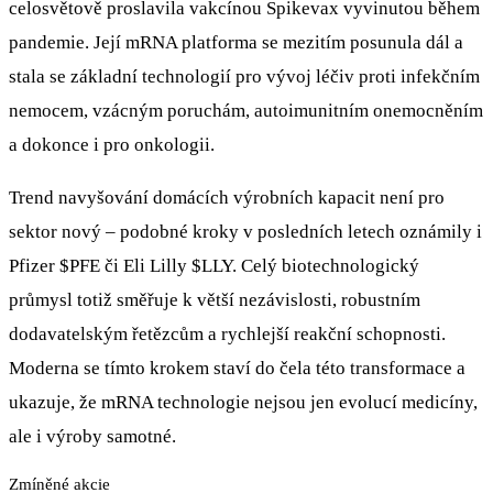
celosvětově proslavila vakcínou Spikevax vyvinutou během
pandemie. Její mRNA platforma se mezitím posunula dál a
stala se základní technologií pro vývoj léčiv proti infekčním
nemocem, vzácným poruchám, autoimunitním onemocněním
a dokonce i pro onkologii.
Trend navyšování domácích výrobních kapacit není pro
sektor nový – podobné kroky v posledních letech oznámily i
Pfizer
$PFE
či Eli Lilly
$LLY
. Celý biotechnologický
průmysl totiž směřuje k větší nezávislosti, robustním
dodavatelským řetězcům a rychlejší reakční schopnosti.
Moderna se tímto krokem staví do čela této transformace a
ukazuje, že mRNA technologie nejsou jen evolucí medicíny,
ale i výroby samotné.
Zmíněné akcie